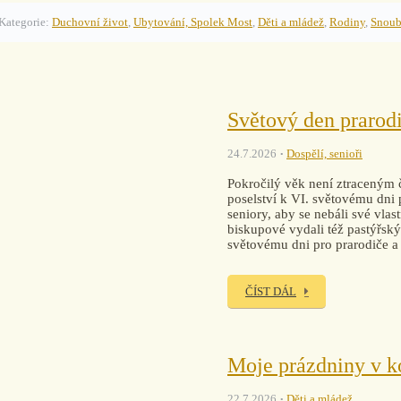
Kategorie:
Duchovní život
,
Ubytování, Spolek Most
,
Děti a mládež
,
Rodiny
,
Snoub
Světový den prarodi
24.7.2026
Dospělí, senioři
Pokročilý věk není ztraceným 
poselství k VI. světovému dni p
seniory, aby se nebáli své vlas
biskupové vydali též pastýřský
světovému dni pro prarodiče a 
ČÍST DÁL
Moje prázdniny v k
22.7.2026
Děti a mládež