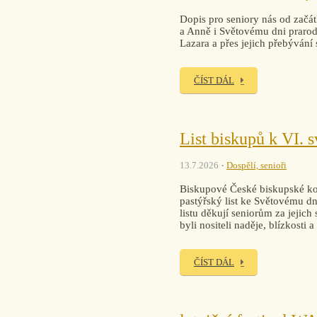
Dopis pro seniory nás od začát
a Anně i Světovému dni prarodi
Lazara a přes jejich přebývání
ČÍST DÁL
List biskupů k VI. 
13.7.2026
Dospělí, senioři
Biskupové České biskupské kon
pastýřský list ke Světovému dni
listu děkují seniorům za jejich
byli nositeli naděje, blízkosti 
ČÍST DÁL