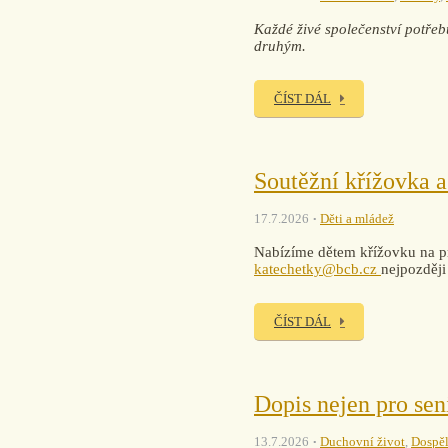
Každé živé společenství potřebu
druhým.
ČÍST DÁL
Soutěžní křížovka a
17.7.2026
Děti a mládež
Nabízíme dětem křížovku na pr
katechetky@bcb.cz
nejpozději
ČÍST DÁL
Dopis nejen pro sen
13.7.2026
Duchovní život
,
Dospěl