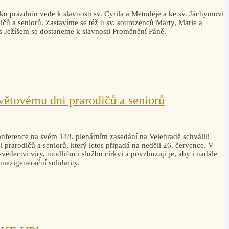
ku prázdnin vede k slavnosti sv. Cyrila a Metoděje a ke sv. Jáchymovi
čů a seniorů. Zastavíme se též u sv. sourozenců Marty, Marie a
 s Ježíšem se dostaneme k slavnosti Proměnění Páně.
světovému dni prarodičů a seniorů
ference na svém 148. plenárním zasedání na Velehradě schválili
 prarodičů a seniorů, který letos připadá na neděli 26. července. V
 svědectví víry, modlitbu i službu církvi a povzbuzují je, aby i nadále
a mezigenerační solidarity.