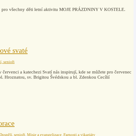
vila pro všechny děti letní aktivitu MOJE PRÁZDNINY V KOSTELE.
ové svaté
í, senioři
 červenci a katechezi Svatí nás inspirují, kde se můžete pro červenec
bl. Hroznatou, sv. Brigitou Švédskou a bl. Zdenkou Cecílií
orace
Dospělí, senioři
,
Misie a evangelizace
,
Farnosti a vikariáty