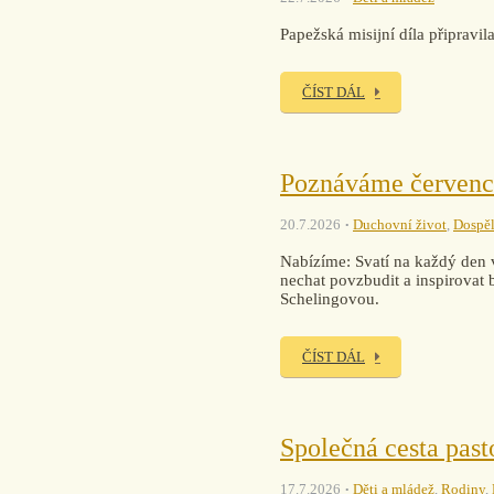
Papežská misijní díla připra
ČÍST DÁL
Poznáváme červenc
20.7.2026
Duchovní život
,
Dospěl
Nabízíme: Svatí na každý den v
nechat povzbudit a inspirovat 
Schelingovou.
ČÍST DÁL
Společná cesta past
17.7.2026
Děti a mládež
,
Rodiny
,