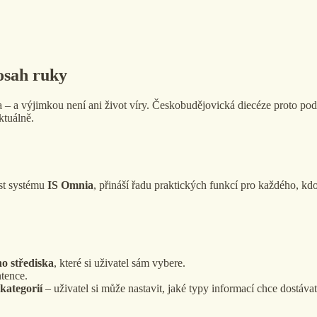
osah ruky
ta – a výjimkou není ani život víry. Českobudějovická diecéze proto po
ktuálně.
ást systému
IS Omnia
, přináší řadu praktických funkcí pro každého, kdo
o střediska
, které si uživatel sám vybere.
tence.
kategorií
– uživatel si může nastavit, jaké typy informací chce dostávat