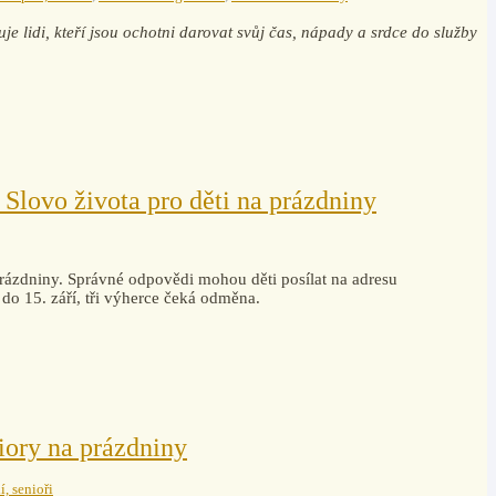
je lidi, kteří jsou ochotni darovat svůj čas, nápady a srdce do služby
 Slovo života pro děti na prázdniny
ázdniny. Správné odpovědi mohou děti posílat na adresu
 do 15. září, tři výherce čeká odměna.
iory na prázdniny
í, senioři