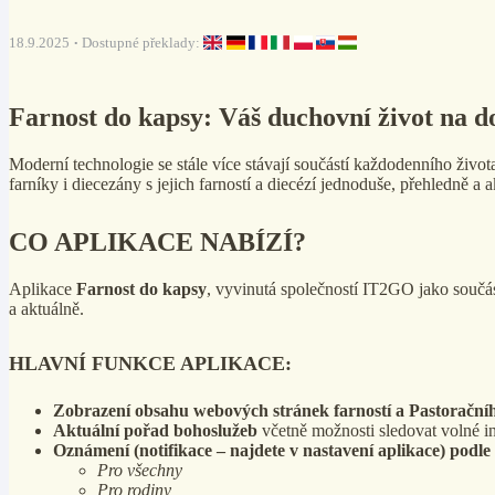
18.9.2025
Dostupné překlady:
Farnost do kapsy: Váš duchovní život na d
Moderní technologie se stále více stávají součástí každodenního živo
farníky i diecezány s jejich farností a diecézí jednoduše, přehledně a a
CO APLIKACE NABÍZÍ?
Aplikace
Farnost do kapsy
, vyvinutá společností IT2GO jako souč
a aktuálně.
HLAVNÍ FUNKCE APLIKACE:
Zobrazení obsahu webových stránek farností a Pastoračníh
Aktuální pořad bohoslužeb
včetně možnosti sledovat volné in
Oznámení (notifikace – najdete v nastavení aplikace) podle 
Pro všechny
Pro rodiny