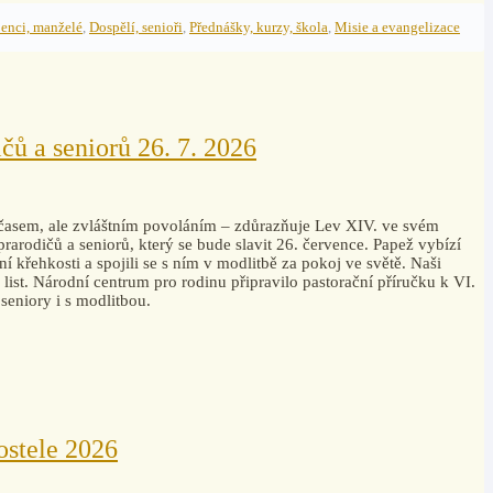
enci, manželé
,
Dospělí, senioři
,
Přednášky, kurzy, škola
,
Misie a evangelizace
čů a seniorů 26. 7. 2026
časem, ale zvláštním povoláním – zdůrazňuje Lev XIV. ve svém
rarodičů a seniorů, který se bude slavit 26. července. Papež vybízí
tní křehkosti a spojili se s ním v modlitbě za pokoj ve světě. Naši
 list. Národní centrum pro rodinu připravilo pastorační příručku k VI.
seniory i s modlitbou.
ostele 2026