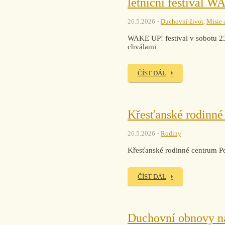
letniční festival 
26.5.2026
Duchovní život
,
Misie 
WAKE UP! festival v sobotu 2
chválami
ČÍST DÁL
Křesťanské rodinné
26.5.2026
Rodiny
Křesťanské rodinné centrum Pe
ČÍST DÁL
Duchovní obnovy n