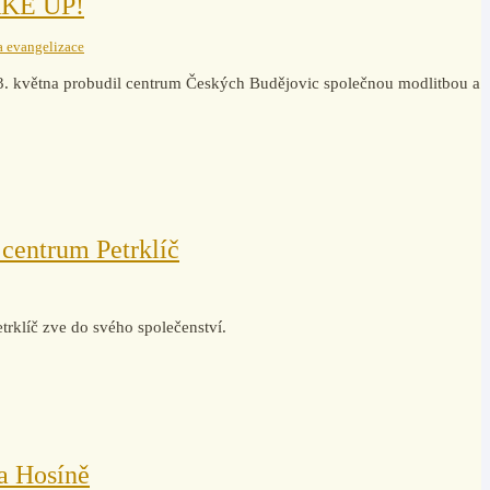
WAKE UP!
a evangelizace
3. května probudil centrum Českých Budějovic společnou modlitbou a
 centrum Petrklíč
trklíč zve do svého společenství.
a Hosíně