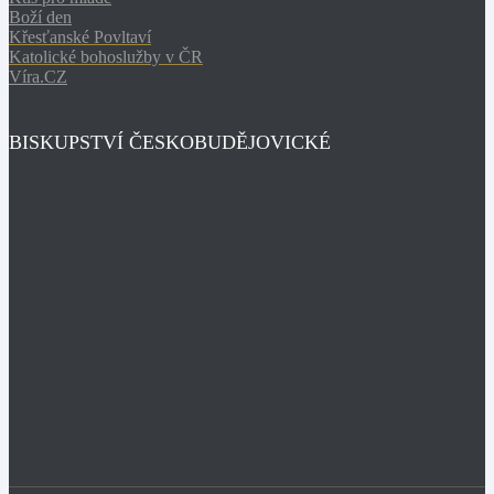
Boží den
Křesťanské Povltaví
Katolické bohoslužby v ČR
Víra.CZ
BISKUPSTVÍ ČESKOBUDĚJOVICKÉ