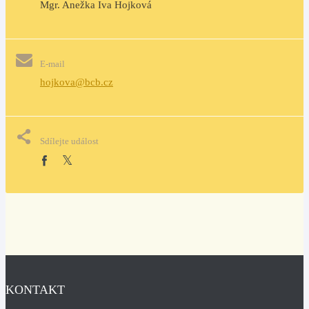
Mgr. Anežka Iva Hojková
E-mail
hojkova@bcb.cz
Sdílejte událost
KONTAKT