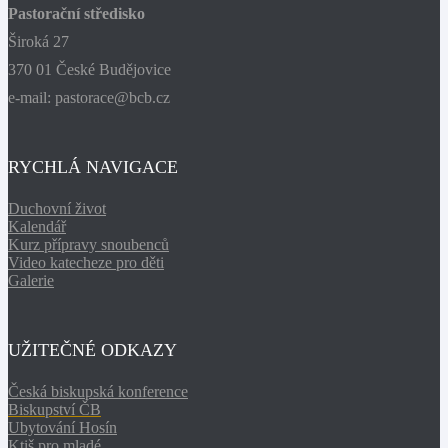
Pastorační středisko
Široká 27
370 01 České Budějovice
e-mail: pastorace@bcb.cz
RYCHLÁ NAVIGACE
Duchovní život
Kalendář
Kurz přípravy snoubenců
Video katecheze pro děti
Galerie
UŽITEČNÉ ODKAZY
Česká biskupská konference
Biskupství ČB
Ubytování Hosín
Ktiš pro mladé