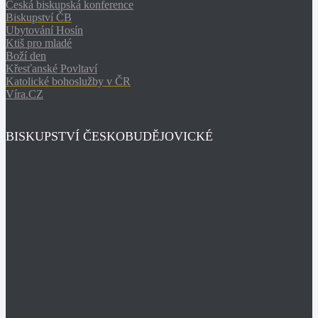
Česká biskupská konference
Biskupství ČB
Ubytování Hosín
Ktiš pro mladé
Boží den
Křesťanské Povltaví
Katolické bohoslužby v ČR
Víra.CZ
BISKUPSTVÍ ČESKOBUDĚJOVICKÉ