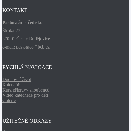
KONTAKT
Pastorační středisko
Široká 27
370 01 České Budějovice
e-mail: pastorace@bcb.cz
RYCHLÁ NAVIGACE
Duchovní život
Kalendář
Kurz přípravy snoubenců
Video katecheze pro děti
Galerie
UŽITEČNÉ ODKAZY