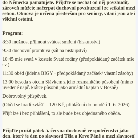
do Německa pamatujete. Přijďte se nechat od něj povzbudit,
zároveň můžete načerpat duchovní povzbuzení i ze setkání mezi
sebou. Obnova je určena především pro seniory, vítáni jsou ale i
všichni ostatní.
Program:
8:30 možnost přijmout svátost smíření (biskupství)
9:30 duchovní promluva (sál na biskupství)
10
:45 mše svatá v kostele Svaté rodiny (předpokládaný začátek mše
sv.)
11:30 oběd (jídelna BIGY - předpokládaný začátek/ vlastní zásoby)
13:00 beseda s otcem Slávkem z jeho rozmanitého působení (mimo
uvedené např. krátce působil jako armádní kaplan v Bosně)
Dobrovolný příspěvek.
(Oběd se hradí zvlášť – 120 Kč, přihlášení do pondělí 1. 6. 2026)
Přijít lze i bez přihlášení, to ale bude bez objednaného oběda.
Přijďte prožít pátek 5. června duchovně ve společenství jako
den, který je den po slavnosti Těla a Krve Páně a mezi slavností