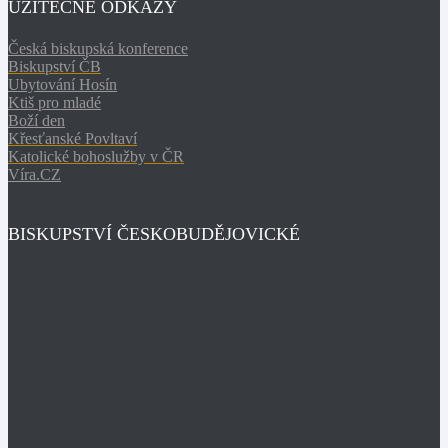
UŽITEČNÉ ODKAZY
Česká biskupská konference
Biskupství ČB
Ubytování Hosín
Ktiš pro mladé
Boží den
Křesťanské Povltaví
Katolické bohoslužby v ČR
Víra.CZ
BISKUPSTVÍ ČESKOBUDĚJOVICKÉ