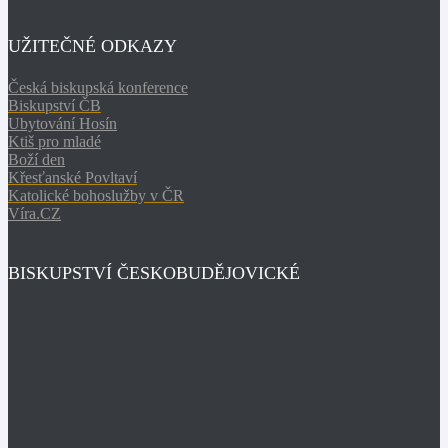
UŽITEČNÉ ODKAZY
Česká biskupská konference
Biskupství ČB
Ubytování Hosín
Ktiš pro mladé
Boží den
Křesťanské Povltaví
Katolické bohoslužby v ČR
Víra.CZ
BISKUPSTVÍ ČESKOBUDĚJOVICKÉ