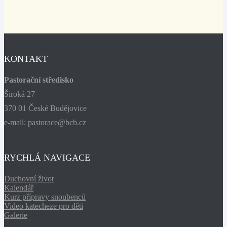
KONTAKT
Pastorační středisko
Široká 27
370 01 České Budějovice
e-mail: pastorace@bcb.cz
RYCHLÁ NAVIGACE
Duchovní život
Kalendář
Kurz přípravy snoubenců
Video katecheze pro děti
Galerie