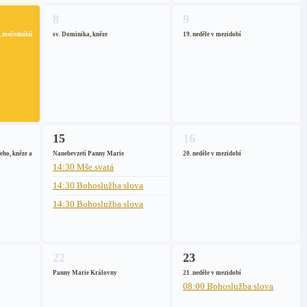
8
9
hů, mučedníků
sv. Dominika, kněze
19. neděle v mezidobí
15
16
ho, kněze a
Nanebevzetí Panny Marie
20. neděle v mezidobí
14:30 Mše svatá
14:30 Bohoslužba slova
14:30 Bohoslužba slova
22
23
Panny Marie Královny
21. neděle v mezidobí
08:00 Bohoslužba slova