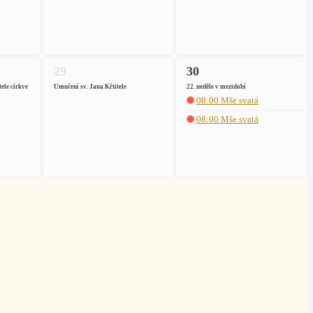
29
30
tele církve
Umučení sv. Jana Křtitele
22. neděle v mezidobí
08:00 Mše svatá
08:00 Mše svatá