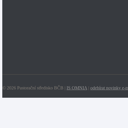
© 2026 Pastorační středisko BČB |
IS OMNIA
|
odebírat novinky e-