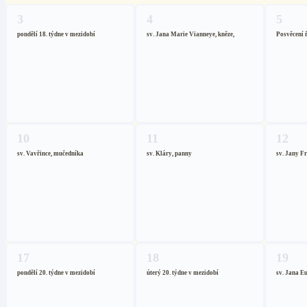
3
4
5
pondělí 18. týdne v mezidobí
sv. Jana Marie Vianneye, kněze,
Posvěcení 
10
11
12
sv. Vavřince, mučedníka
sv. Kláry, panny
sv. Jany Fr
17
18
19
pondělí 20. týdne v mezidobí
úterý 20. týdne v mezidobí
sv. Jana Eu