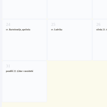
24
25
26
sv. Bartoloměje, apoštola
sv. Ludvíka
středa 21. 
31
pondělí 22. týdne v mezidobí