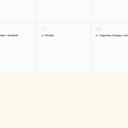
27
28
týdne v mezidobí
sv. Moniky
sv. Augustina, biskupa a uči