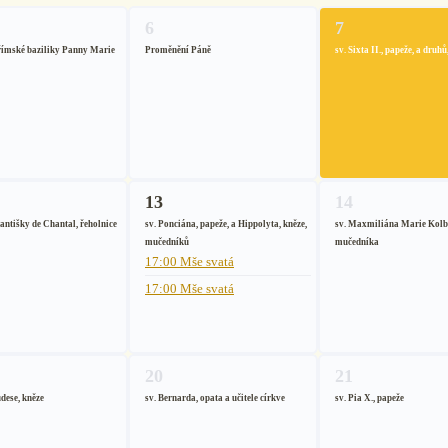
6
7
římské baziliky Panny Marie
Proměnění Páně
sv. Sixta II., papeže, a dru
13
14
antišky de Chantal, řeholnice
sv. Ponciána, papeže, a Hippolyta, kněze,
sv. Maxmiliána Marie Kolbe
mučedníků
mučedníka
17:00 Mše svatá
17:00 Mše svatá
20
21
dese, kněze
sv. Bernarda, opata a učitele církve
sv. Pia X., papeže