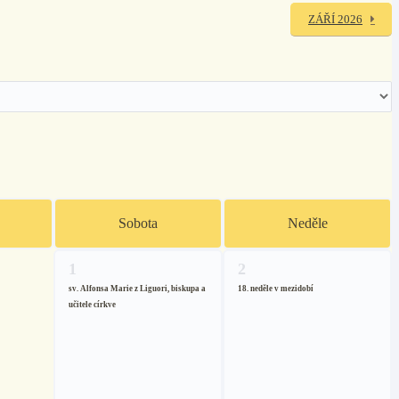
ZÁŘÍ 2026
Sobota
Neděle
1
2
sv. Alfonsa Marie z Liguori, biskupa a
18. neděle v mezidobí
učitele církve