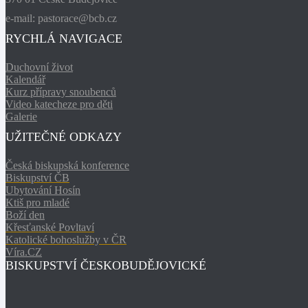
e-mail: pastorace@bcb.cz
RYCHLÁ NAVIGACE
Duchovní život
Kalendář
Kurz přípravy snoubenců
Video katecheze pro děti
Galerie
UŽITEČNÉ ODKAZY
Česká biskupská konference
Biskupství ČB
Ubytování Hosín
Ktiš pro mladé
Boží den
Křesťanské Povltaví
Katolické bohoslužby v ČR
Víra.CZ
BISKUPSTVÍ ČESKOBUDĚJOVICKÉ