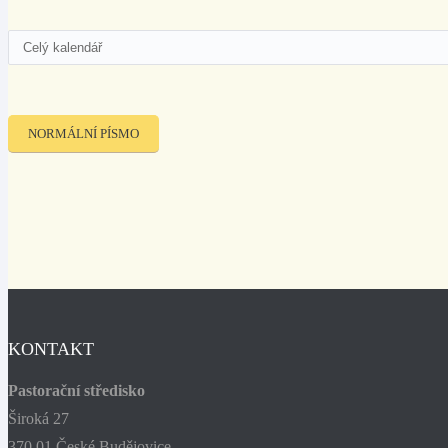
NORMÁLNÍ PÍSMO
KONTAKT
Pastorační středisko
Široká 27
370 01 České Budějovice