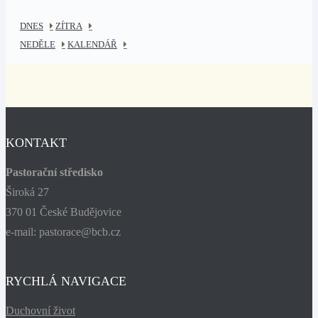
DNES
ZÍTRA
NEDĚLE
KALENDÁŘ
KONTAKT
Pastorační středisko
Široká 27
370 01 České Budějovice
e-mail: pastorace@bcb.cz
RYCHLÁ NAVIGACE
Duchovní život