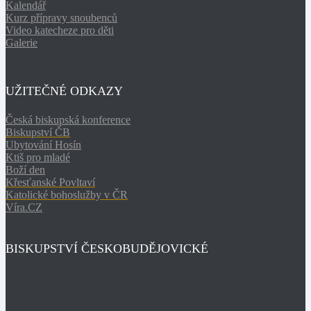
Kalendář
Kurz přípravy snoubenců
Video katecheze pro děti
Galerie
UŽITEČNÉ ODKAZY
Česká biskupská konference
Biskupství ČB
Ubytování Hosín
Ktiš pro mladé
Boží den
Křesťanské Povltaví
Katolické bohoslužby v ČR
Víra.CZ
BISKUPSTVÍ ČESKOBUDĚJOVICKÉ