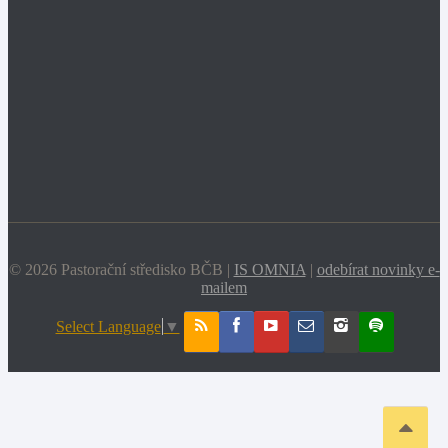
© 2026 Pastorační středisko BČB |
IS OMNIA
|
odebírat novinky e-
mailem
Select Language
▼