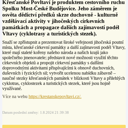
Křesťanské Povltaví je produktem cestovního ruchu
Spolku Most-České Budějovice. Jeho záměrem je
osvěta dědictví předků skrze duchovně - kulturně
vzdělávací aktivity v jihočeských církevních
památkách a propagace dalších zajímavostí podél
Vltavy (cyklotrasy a turistických stezek).
Snaží se zpřístupnit a prezentovat široké veřejnosti jihočeská poutní
místa, křesťanské církevní památky a další zajímavosti podél Vltavy,
které mají staleté kořeny našeho národa a našich krajů jako
společného jmenovatele; představit nové možnosti využití těchto
církevních objektů a propojit církevní památky s dalšími
doprovodnými aktivitami přispívajícími k obnově duchovních,
duševních i fyzických sil; vytvořit ucelenou nabídku zábavně –
naučné stezky křesťanských památek v blízkosti Vltavy a přilehlých
cyklotras, cyklostezek a turistických stezek, které jsou hojně
využívané.
Více na webu
https://krestanskepovltavi.cz/.
Datum poslední změny: 1.8.2024 21:39:38