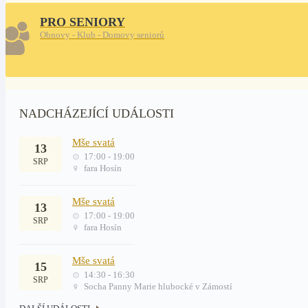
PRO SENIORY
Obnovy - Klub - Domovy seniorů
NADCHÁZEJÍCÍ UDÁLOSTI
Mše svatá
13
17:00 - 19:00
SRP
fara Hosín
Mše svatá
13
17:00 - 19:00
SRP
fara Hosín
Mše svatá
15
14:30 - 16:30
SRP
Socha Panny Marie hlubocké v Zámostí