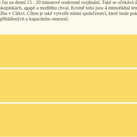
 čas na denní 15 - 20 minutové soukromé rozjímání. Také se očekává úča
e skupinkách, agapé a modlitbu chval. Kromě toho jsou 4 mimořádná temat
lužbu v Církvi. Cílem je také vytvořit místní společenství, které bude p
h přihlášených a kapacitním omezení.