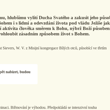
mu, hlubšímu vylití Ducha Svatého a zakusit jeho půs
Bohem i s lidmi a odevzdání života pod vládu Ježíše ja
jí aktivita člověka směrem k Bohu, nýbrž Boží působení
rohloubit zásadním způsobem život s Bohem.
st Sievers, W. V. z Misijní kongregace Bílých otců, působící ve třetím
pět nabízet, budou
inaci. Biřmování je výhodou. Předpokládá se intenzivní touha