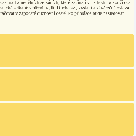
st na 12 nedělních setkáních, které začínají v 17 hodin a končí cca
ická setkání: smíření, vylití Ducha sv., vyslání a závěrečná oslava.
okračovat v započaté duchovní cestě. Po přihlášce bude následovat