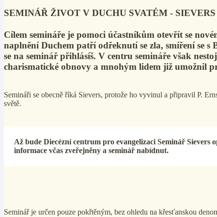
SEMINÁŘ ŽIVOT V DUCHU SVATÉM - SIEVERS
Cílem semináře je pomoci účastníkům otevřít se nové
naplnění Duchem patří odřeknutí se zla, smíření se s 
se na seminář přihlásíš. V centru semináře však nesto
charismatické obnovy a mnohým lidem již umožnil p
Semináři se obecně říká Sievers, protože ho vyvinul a připravil P. Ern
světě.
Až bude Diecézní centrum pro evangelizaci Seminář Sievers o
informace včas zveřejněny a seminář nabídnut.
Seminář je určen pouze pokřtěným, bez ohledu na křesťanskou denom