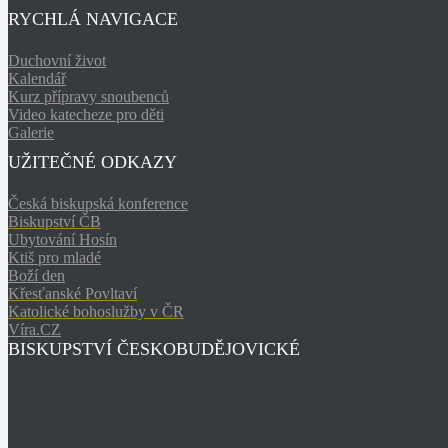
RYCHLÁ NAVIGACE
Duchovní život
Kalendář
Kurz přípravy snoubenců
Video katecheze pro děti
Galerie
UŽITEČNÉ ODKAZY
Česká biskupská konference
Biskupství ČB
Ubytování Hosín
Ktiš pro mladé
Boží den
Křesťanské Povltaví
Katolické bohoslužby v ČR
Víra.CZ
BISKUPSTVÍ ČESKOBUDĚJOVICKÉ