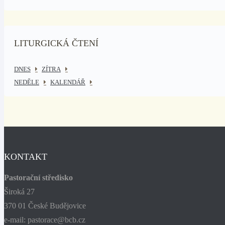
LITURGICKÁ ČTENÍ
DNES
ZÍTRA
NEDĚLE
KALENDÁŘ
KONTAKT
Pastorační středisko
Široká 27
370 01 České Budějovice
e-mail: pastorace@bcb.cz