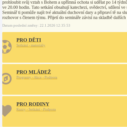
prohloubit svůj vztah s Bohem a upřímná ochota si udělat po 14 týdnů
ve 20.00 hodin. Tato setkání obsahují katechezi, svědectví, sdílení v
Seminář ti pomůže najít tvé aktuální duchovní dary a připraví tě na s
rozhovor s členem týmu. Přijetí do semináře závisí na skladbě dalšíc
Datum poslední změny: 22.1.2026 12:35:53
PRO DĚTI
Setkání - materiály
PRO MLÁDEŽ
Programy - Akce - Podpora
PRO RODINY
Kurzy - Setkání - Podpora