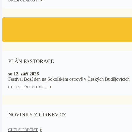
DALŠÍ UDÁLOSTI
PLÁN PASTORACE
so.12. září 2026
Festival Boží den na Sokolském ostrově v Českých Budějovicích
CHCI SI PŘEČÍST VÍC...
NOVINKY Z CÍRKEV.CZ
CHCI SI PŘEČÍST