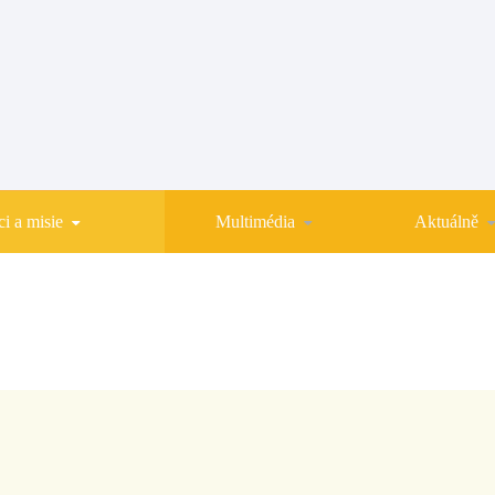
i a misie
Multimédia
Aktuálně