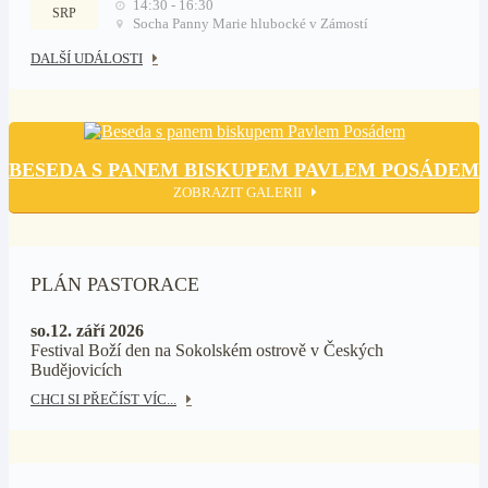
14:30 - 16:30
SRP
Socha Panny Marie hlubocké v Zámostí
DALŠÍ UDÁLOSTI
BESEDA S PANEM BISKUPEM PAVLEM POSÁDEM
ZOBRAZIT GALERII
PLÁN PASTORACE
so.12. září 2026
Festival Boží den na Sokolském ostrově v Českých
Budějovicích
CHCI SI PŘEČÍST VÍC...