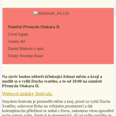
Náměstí Přemysla Otakara II.
Coral Agape
Amaro del
Daniel Blahout a spol.
Trinity Worship Band
Na závěr budou někteří účinkující žehnat městu a kraji a
modlit se o vylití Ducha svatého, a to od 18:00 na náměstí
Přemysla Otakara II.
Webové stránky festivalu
Smyslem festivalu je promodlit město a kraj, prosit za vylití Ducha
Svatého, oslavovat Boha na veřejném prostranství a dát
kolemjdoucím příležitost se setkat s živou, radostnou vírou uprostřed
ruchu tohoto světa. Festival je ekumenický, již od svého počátku je