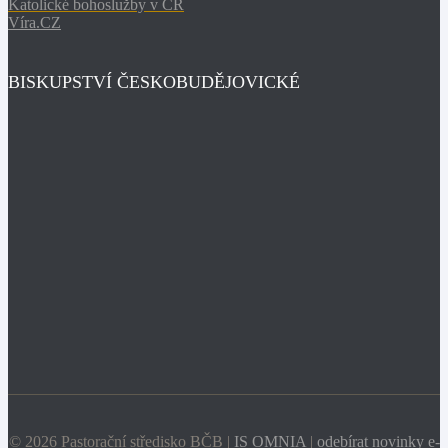
Katolické bohoslužby v ČR
Víra.CZ
BISKUPSTVÍ ČESKOBUDĚJOVICKÉ
© 2026 Pastorační středisko BČB |
IS OMNIA
|
odebírat novinky e-