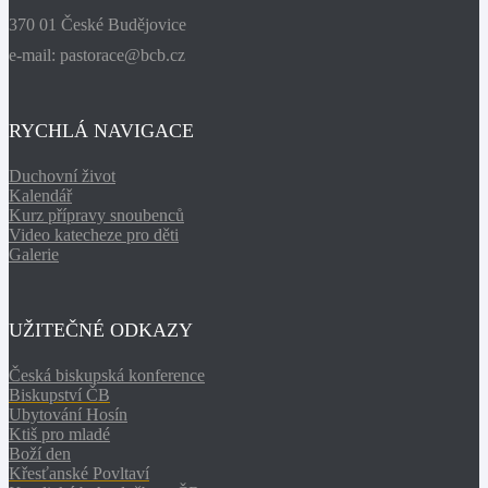
370 01 České Budějovice
e-mail: pastorace@bcb.cz
RYCHLÁ NAVIGACE
Duchovní život
Kalendář
Kurz přípravy snoubenců
Video katecheze pro děti
Galerie
UŽITEČNÉ ODKAZY
Česká biskupská konference
Biskupství ČB
Ubytování Hosín
Ktiš pro mladé
Boží den
Křesťanské Povltaví