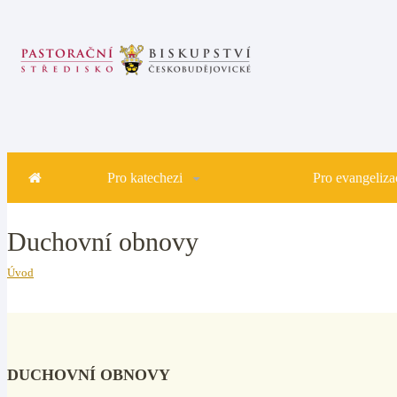
Pro katechezi
Pro evangelizac
Duchovní obnovy
Úvod
DUCHOVNÍ OBNOVY