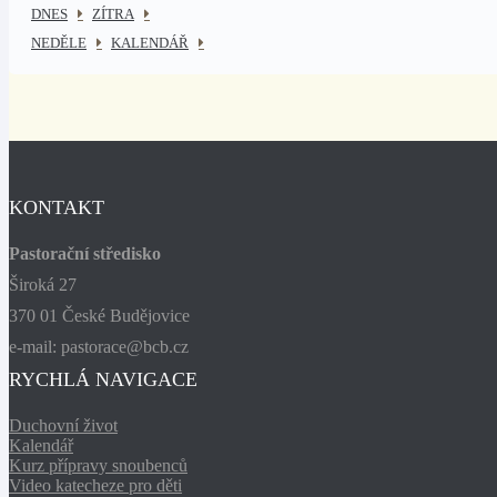
DNES
ZÍTRA
NEDĚLE
KALENDÁŘ
KONTAKT
Pastorační středisko
Široká 27
370 01 České Budějovice
e-mail: pastorace@bcb.cz
RYCHLÁ NAVIGACE
Duchovní život
Kalendář
Kurz přípravy snoubenců
Video katecheze pro děti