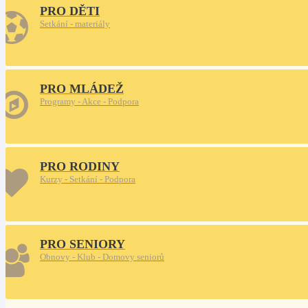
PRO DĚTI
Setkání - materiály
PRO MLÁDEŽ
Programy - Akce - Podpora
PRO RODINY
Kurzy - Setkání - Podpora
PRO SENIORY
Obnovy - Klub - Domovy seniorů