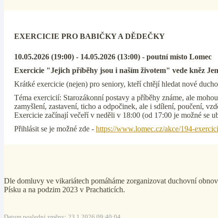
EXERCICIE PRO BABIČKY A DĚDEČKY
10.05.2026 (19:00) - 14.05.2026 (13:00) - poutní místo Lomec
Exercicie "Jejich příběhy jsou i naším životem" vede kněz Je
Krátké exercicie (nejen) pro seniory, kteří chtějí hledat nové duc
Téma exercicií: Starozákonní postavy a příběhy známe, ale mohou 
zamyšlení, zastavení, ticho a odpočinek, ale i sdílení, poučení, vzd
Exercicie začínají večeří v neděli v 18:00 (od 17:00 je možné se u
Přihlásit se je možné zde -
https://www.lomec.cz/akce/194-exercic
Dle domluvy ve vikariátech pomáháme zorganizovat duchovní obnovy 
Písku a na podzim 2023 v Prachaticích.
Datum poslední změny: 23.1.2026 09:40:04