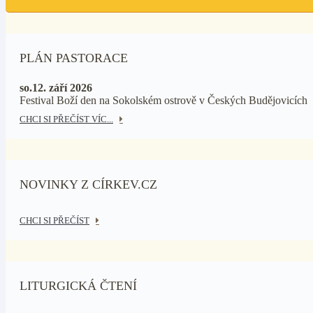
PLÁN PASTORACE
so.12. září 2026
Festival Boží den na Sokolském ostrově v Českých Budějovicích
CHCI SI PŘEČÍST VÍC...
NOVINKY Z CÍRKEV.CZ
CHCI SI PŘEČÍST
LITURGICKÁ ČTENÍ