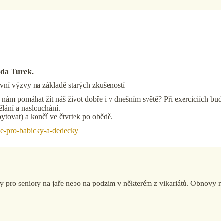
nda Turek.
hovní výzvy na základě starých zkušeností
nám pomáhat žít náš život dobře i v dnešním světě? Při exerciciích bu
ělání a naslouchání.
bytovat) a končí ve čtvrtek po obědě.
ie-pro-babicky-a-dedecky
pro seniory na jaře nebo na podzim v některém z vikariátů. Obnovy n