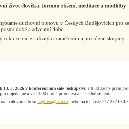
í život člověka, formou ztišení, meditace a modlitby
ystáme duchovní obnovu v Českých Budějovicích pro sen
v postní době a adventní době.
ý rok exercicie s různým zaměřením a pro různé skupiny.
13. 3. 2026 v konferenčním sále biskupství
, v 9:30 začne první pr
 pro objednané a ve 13:00 druhá promluva a následně sdílení.
na na mailovou adresu
hojkova@bcb.cz,
nebo na tel. čísle 777 232 630. 