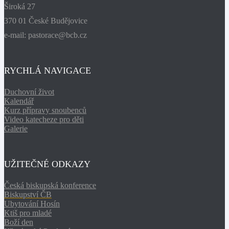
Široká 27
370 01 České Budějovice
e-mail: pastorace@bcb.cz
RYCHLÁ NAVIGACE
Duchovní život
Kalendář
Kurz přípravy snoubenců
Video katecheze pro děti
Galerie
UŽITEČNÉ ODKAZY
Česká biskupská konference
Biskupství ČB
Ubytování Hosín
Ktiš pro mladé
Boží den