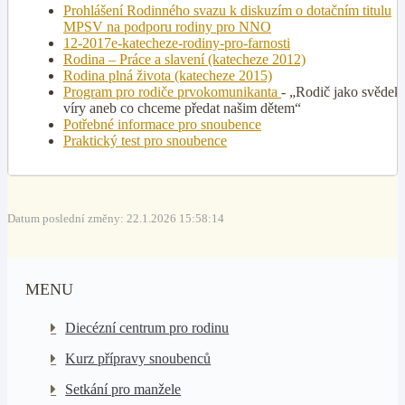
Prohlášení Rodinného svazu k diskuzím o dotačním titulu
MPSV na podporu rodiny pro NNO
12-2017e-katecheze-rodiny-pro-farnosti
Rodina – Práce a slavení (katecheze 2012)
Rodina plná života (katecheze 2015)
Program pro rodiče prvokomunikanta
- „Rodič jako svědek
víry aneb co chceme předat našim dětem“
Potřebné informace pro snoubence
Praktický test pro snoubence
Datum poslední změny: 22.1.2026 15:58:14
MENU
Diecézní centrum pro rodinu
Kurz přípravy snoubenců
Setkání pro manžele