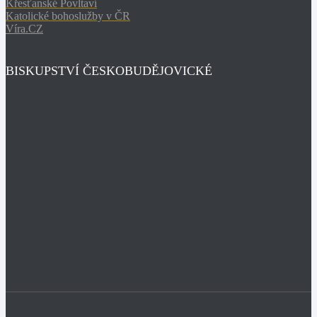
Křesťanské Povltaví
Katolické bohoslužby v ČR
Víra.CZ
BISKUPSTVÍ ČESKOBUDĚJOVICKÉ