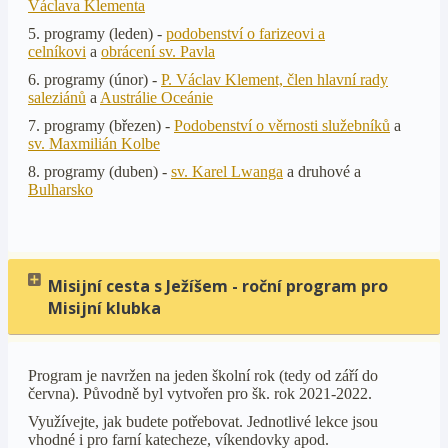
Václava Klementa
5. programy (leden) -
podobenství o farizeovi a
celníkovi
a
obrácení sv. Pavla
6. programy (únor) -
P. Václav Klement, člen hlavní rady
saleziánů
a
Austrálie Oceánie
7. programy (březen) -
Podobenství o věrnosti služebníků
a
sv. Maxmilián Kolbe
8. programy (duben) -
sv. Karel Lwanga
a druhové a
Bulharsko
Misijní cesta s Ježíšem - roční program pro
Misijní klubka
Program je navržen na jeden školní rok (tedy od září do
června). Původně byl vytvořen pro šk. rok 2021-2022.
Využívejte, jak budete potřebovat. Jednotlivé lekce jsou
vhodné i pro farní katecheze, víkendovky apod.