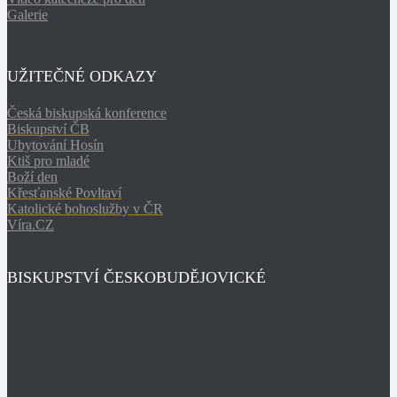
Galerie
UŽITEČNÉ ODKAZY
Česká biskupská konference
Biskupství ČB
Ubytování Hosín
Ktiš pro mladé
Boží den
Křesťanské Povltaví
Katolické bohoslužby v ČR
Víra.CZ
BISKUPSTVÍ ČESKOBUDĚJOVICKÉ