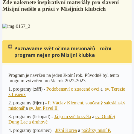
Zde naleznete inspirativní materiály pro slavení
Misijní neděle a práci v Misijních klubcích
Poznáváme svět očima misionářů - roční
program nejen pro Misijní klubka
Program je navržen na jeden školní rok. Původně byl tento
program vytvořen pro šk. rok 2022-2023.
1. programy (září) -
Podobenství o ztracené ovci
a
sv. Terezie
z Lisieux
2. programy (říjen) -
P. Václav Klement, současný salesiánský
misionář
a
sv. Jan Pavel II.
3. programy (listopad) -
Já jsem světlo světa
a
sv. Ondřej
Dung Lac a druhové
4. programy (prosinec) -
Jižní Korea
a
počátky misií P.