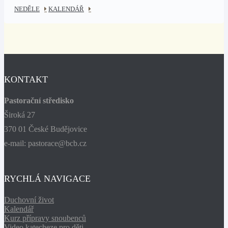
NEDĚLE
KALENDÁŘ
KONTAKT
Pastorační středisko
Široká 27
370 01 České Budějovice
e-mail: pastorace@bcb.cz
RYCHLÁ NAVIGACE
Duchovní život
Kalendář
Kurz přípravy snoubenců
Video katecheze pro děti