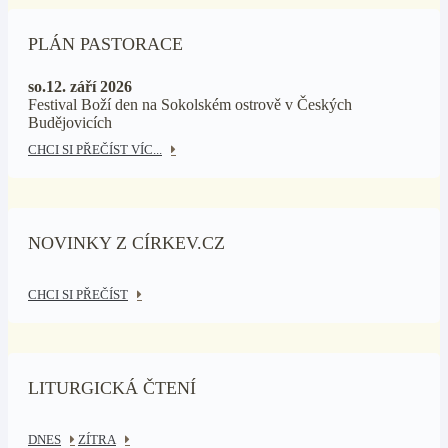
PLÁN PASTORACE
so.12. září 2026
Festival Boží den na Sokolském ostrově v Českých
Budějovicích
CHCI SI PŘEČÍST VÍC...
NOVINKY Z CÍRKEV.CZ
CHCI SI PŘEČÍST
LITURGICKÁ ČTENÍ
DNES
ZÍTRA