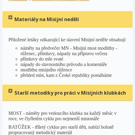
Materiály na Misijní neděli
Přiložené letáky odkazující ke slavení Misijní neděle obsahují:
náměty na předvečer MN - Misijní most modlitby -
růženec, přímluvy, nápady na přípravu večera
přímluvy do mše svaté
nápady do slavnostního průvodu a komentáře
modlitbu misijního růžence
přehled míst, kam z České republiky pomáháme
Starší metodiky pro práci v Misijních klubkách
MOST - náměty pro vedoucího klubka na každý měsíc v
roce, ve čtyřletém cyklu pro nejmenší misionáře
BATŮŽEK - tříletý cyklus pro starší děti, nabízí bohatě
propracovaný metodický materiál