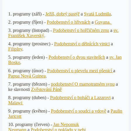
1. programy (září) -
Ježíš, dobrý pastýř
a
Svatá Ludmila
.
2. programy (říjen) -
Podobenství o hřivnách
a
Guyana.
3. programy (listopad) -
Podobenství o hořčičném zrnu
a
sv.
František Xaverský
.
4. programy (prosinec) -
Podobenství o dělnících vinici
a
Filipíny
.
5. programy (leden) -
Podobenství o dvou stavitelích
a
sv. Jan
Bosko
.
6. programy (únor) -
Podobenství o plevelu mezi pšenicí
a
Papua Nová Guinea
.
7. programy (březen) -
podobenství O marnotratném synu
a
ke slavnosti
Zvěstování Páně
8. programy (duben) -
Podobenství o boháči a Lazarovi
a
Malawi
9. programy (květen) -
Podobenství o soudci a vdově
a
Paulin
Jaricott
10. programy (červen) -
Jan Nepomuk
Neumann
a
Podobenství o pokladu v nebi