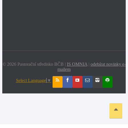
© 2026 Pastorační středisko BČB |
IS OMNIA
|
odebírat novinky e-
mailem
Select Language
▼