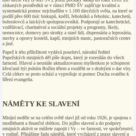
získaných prostředků se v rámci PMD ŠV zajišťuje kvalitní a
systematická pomoc nejchudším v 1.100 diecézích světa, na které se
podílí přes 600 tisíc biskupů, kněží, řeholníků a řeholnic, katechetů,
bohoslovců a laických spolupracovníků. Podporují se katechetické,
vzdělávací, charitativní a sociální projekty a programy, školy,
nemocnice, domovy pro sirotky a staré lidi, dispensária a leprosária,
stavby a opravy kostelů, kaplí, misijních stanic, pastoračních center
a jiné.
Papež k této příležitosti vydává poselství, národní ředitel
Papežských misijních děl píše dopis, který je rozesílán do všech
farností. Hlavní a neustále aktualizovanou myšlenkou je schopnost
křesťanů být jedním Božím tělem a rozdělit se s druhými o dar víry.
Celá církev se proto schází a vyprošuje si pomoc Ducha svatého k
šíření evangelia.
NÁMĚTY KE SLAVENÍ
Misijní neděle se na celém světě slaví již od roku 1926, je spojena s
modlitbami a finanční sbírkou. Do jejího slavení a do podpory
misijních aktivit se můžete zapojit i Vy – ve farnosti, ve společenství,
v rodině. Přinášíme řadu námětů, které vycházejí z praxe slavení u