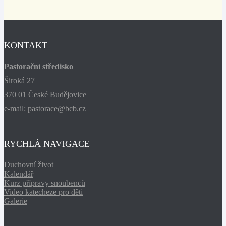
KONTAKT
Pastorační středisko
Široká 27
370 01 České Budějovice
e-mail: pastorace@bcb.cz
RYCHLÁ NAVIGACE
Duchovní život
Kalendář
Kurz přípravy snoubenců
Video katecheze pro děti
Galerie