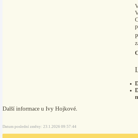
V
V
C
p
P
z
O
D
D
n
Další informace u Ivy Hojkové.
Datum poslední změny: 23.1.2026 09:57:44