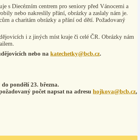
uje s Diecézním centrem pro seniory
před Vánocemi a
robily nebo nakreslily přání, obrázky a zaslaly nám je.
ům a charitám obrázky a přání od dětí. Požadovaný
ějovicích i z jiných míst kraje či celé ČR. Obrázky nám
mailem.
udějovicích nebo na
katechetky@bcb.cz
.
y do pondělí 23. března.
o požadovaný počet napsat na adresu
hojkova@bcb.cz
,