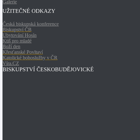
Galerie
UŽITEČNÉ ODKAZY
Česká biskupská konference
Biskupství ČB
Ubytování Hosín
Ktiš pro mladé
Boží den
Křesťanské Povltaví
Katolické bohoslužby v ČR
Víra.CZ
BISKUPSTVÍ ČESKOBUDĚJOVICKÉ