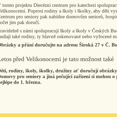
 tomto projektu Diecézní centrum pro katechezi spoluprac
elikonocemi
. Poprosí rodiny a školy i školky, aby děti vy
entrum pro seniory pak nabídne domovům seniorů, hospic
očet jim pak doručí.
ravidelně s námi spolupracují školy a školy v Českých Bud
asílají také rodiny, ty hlavně oskenované nebo vyfocené 
brázky a přání doručujte na
adresu Široká 27 v Č. B
Letos před Velikonocemi je tato možnost také
ěti, rodiny, školy, školky, družiny ať doručují obrázk
omovy pro seniory a jiná pečující zařízení si mohou 
ejlépe do 1. března.