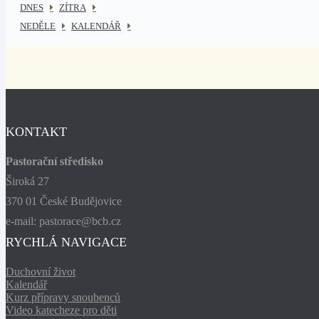
DNES
ZÍTRA
NEDĚLE
KALENDÁŘ
KONTAKT
Pastorační středisko
Široká 27
370 01 České Budějovice
e-mail: pastorace@bcb.cz
RYCHLÁ NAVIGACE
Duchovní život
Kalendář
Kurz přípravy snoubenců
Video katecheze pro děti