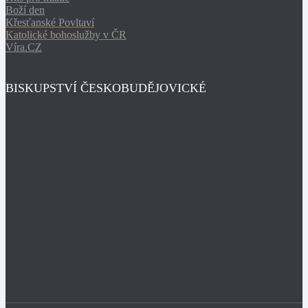
Boží den
Křesťanské Povltaví
Katolické bohoslužby v ČR
Víra.CZ
BISKUPSTVÍ ČESKOBUDĚJOVICKÉ