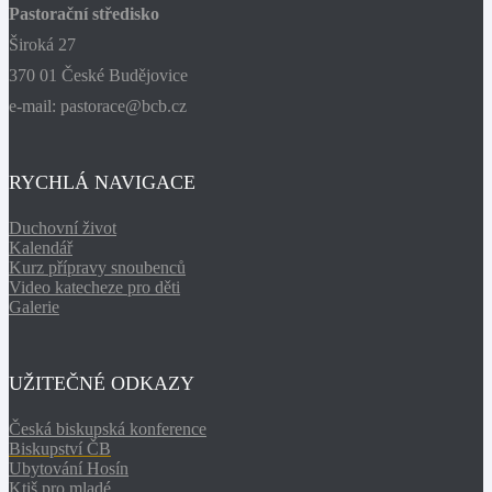
Pastorační středisko
Široká 27
370 01 České Budějovice
e-mail: pastorace@bcb.cz
RYCHLÁ NAVIGACE
Duchovní život
Kalendář
Kurz přípravy snoubenců
Video katecheze pro děti
Galerie
UŽITEČNÉ ODKAZY
Česká biskupská konference
Biskupství ČB
Ubytování Hosín
Ktiš pro mladé