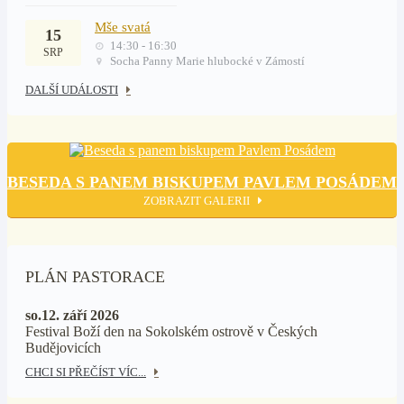
Mše svatá
15
14:30 - 16:30
SRP
Socha Panny Marie hlubocké v Zámostí
DALŠÍ UDÁLOSTI
BESEDA S PANEM BISKUPEM PAVLEM POSÁDEM
ZOBRAZIT GALERII
PLÁN PASTORACE
so.12. září 2026
Festival Boží den na Sokolském ostrově v Českých
Budějovicích
CHCI SI PŘEČÍST VÍC...