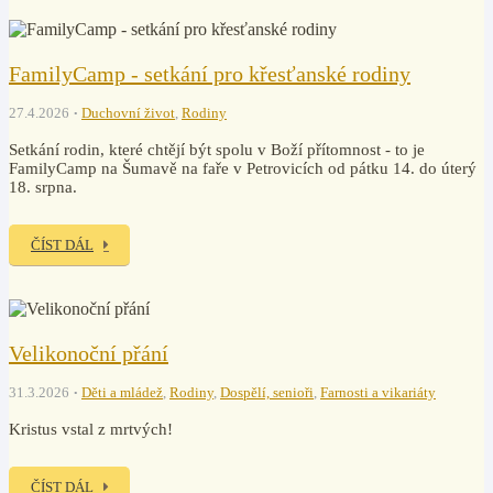
FamilyCamp - setkání pro křesťanské rodiny
27.4.2026
Duchovní život
,
Rodiny
Setkání rodin, které chtějí být spolu v Boží přítomnost - to je
FamilyCamp na Šumavě na faře v Petrovicích od pátku 14. do úterý
18. srpna.
ČÍST DÁL
Velikonoční přání
31.3.2026
Děti a mládež
,
Rodiny
,
Dospělí, senioři
,
Farnosti a vikariáty
Kristus vstal z mrtvých!
ČÍST DÁL