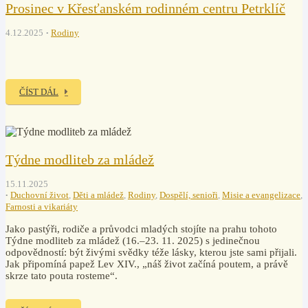
Prosinec v Křesťanském rodinném centru Petrklíč
4.12.2025
Rodiny
ČÍST DÁL
Týdne modliteb za mládež
15.11.2025
Duchovní život
,
Děti a mládež
,
Rodiny
,
Dospělí, senioři
,
Misie a evangelizace
,
Farnosti a vikariáty
Jako pastýři, rodiče a průvodci mladých stojíte na prahu tohoto
Týdne modliteb za mládež (16.–23. 11. 2025) s jedinečnou
odpovědností: být živými svědky téže lásky, kterou jste sami přijali.
Jak připomíná papež Lev XIV., „náš život začíná poutem, a právě
skrze tato pouta rosteme“.