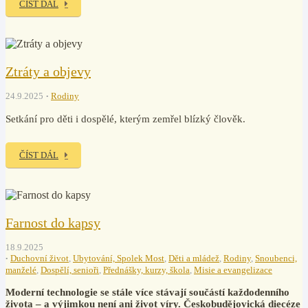
ČÍST DÁL
Ztráty a objevy
24.9.2025
Rodiny
Setkání pro děti i dospělé, kterým zemřel blízký člověk.
ČÍST DÁL
Farnost do kapsy
18.9.2025
Duchovní život
,
Ubytování, Spolek Most
,
Děti a mládež
,
Rodiny
,
Snoubenci,
manželé
,
Dospělí, senioři
,
Přednášky, kurzy, škola
,
Misie a evangelizace
Moderní technologie se stále více stávají součástí každodenního
života – a výjimkou není ani život víry. Českobudějovická diecéze