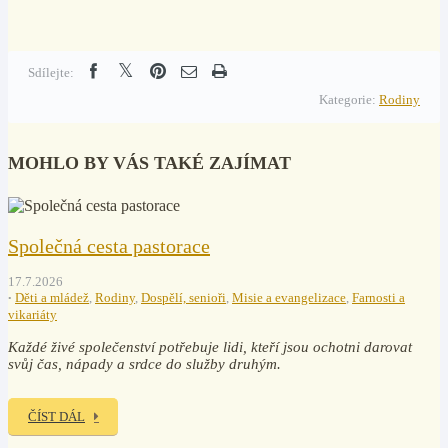
Sdílejte:
Kategorie:
Rodiny
MOHLO BY VÁS TAKÉ ZAJÍMAT
Společná cesta pastorace
17.7.2026
Děti a mládež
,
Rodiny
,
Dospělí, senioři
,
Misie a evangelizace
,
Farnosti a
vikariáty
Každé živé společenství potřebuje lidi, kteří jsou ochotni darovat
svůj čas, nápady a srdce do služby druhým.
ČÍST DÁL