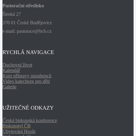
Pastorační středisko
Široká 27
370 01 České Budějovice
e-mail: pastorace@bcb.cz
RYCHLÁ NAVIGACE
Duchovní život
Kalendář
Kurz přípravy snoubenců
Video katecheze pro děti
Galerie
UŽITEČNÉ ODKAZY
Česká biskupská konference
Biskupství ČB
Ubytování Hosín