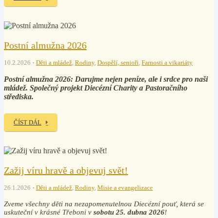
Postní almužna 2026
10.2.2026
Děti a mládež
,
Rodiny
,
Dospělí, senioři
,
Farnosti a vikariáty
Postní almužna 2026: Darujme nejen peníze, ale i srdce pro naši
mládež. Společný projekt Diecézní Charity a Pastoračního
střediska.
ČÍST DÁL
Zažij víru hravě a objevuj svět!
26.1.2026
Děti a mládež
,
Rodiny
,
Misie a evangelizace
Zveme všechny děti na nezapomenutelnou Diecézní pouť, která se
uskuteční v krásné Třeboni v
sobotu 25. dubna 2026
!