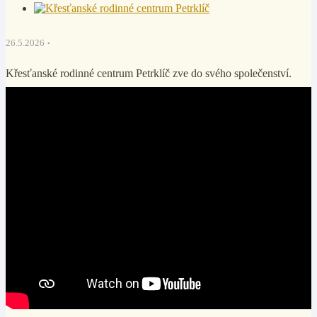
26.5.2026
Křesťanské rodinné centrum Petrklíč zve do svého společenství.