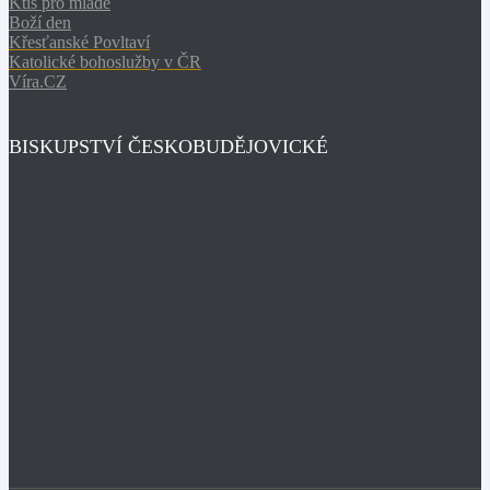
Ktiš pro mladé
Boží den
Křesťanské Povltaví
Katolické bohoslužby v ČR
Víra.CZ
BISKUPSTVÍ ČESKOBUDĚJOVICKÉ