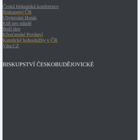
Česká biskupská konference
Biskupství ČB
Ubytování Hosín
Ktiš pro mladé
Boží den
Křesťanské Povltaví
Katolické bohoslužby v ČR
Víra.CZ
BISKUPSTVÍ ČESKOBUDĚJOVICKÉ