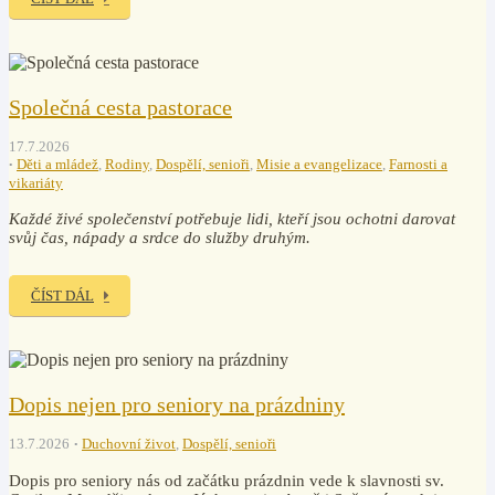
Společná cesta pastorace
17.7.2026
Děti a mládež
,
Rodiny
,
Dospělí, senioři
,
Misie a evangelizace
,
Farnosti a
vikariáty
Každé živé společenství potřebuje lidi, kteří jsou ochotni darovat
svůj čas, nápady a srdce do služby druhým.
ČÍST DÁL
Dopis nejen pro seniory na prázdniny
13.7.2026
Duchovní život
,
Dospělí, senioři
Dopis pro seniory nás od začátku prázdnin vede k slavnosti sv.