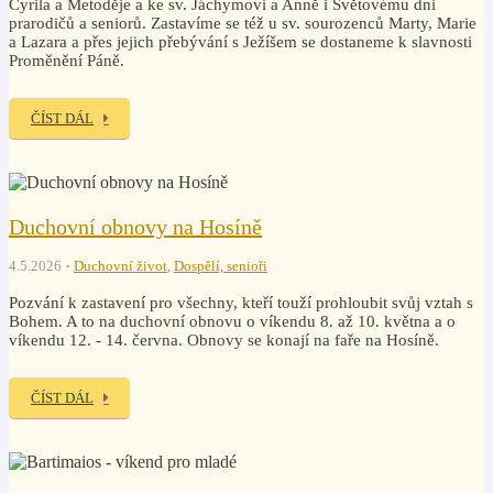
Cyrila a Metoděje a ke sv. Jáchymovi a Anně i Světovému dni
prarodičů a seniorů. Zastavíme se též u sv. sourozenců Marty, Marie
a Lazara a přes jejich přebývání s Ježíšem se dostaneme k slavnosti
Proměnění Páně.
ČÍST DÁL
Duchovní obnovy na Hosíně
4.5.2026
Duchovní život
,
Dospělí, senioři
Pozvání k zastavení pro všechny, kteří touží prohloubit svůj vztah s
Bohem. A to na duchovní obnovu o víkendu 8. až 10. května a o
víkendu 12. - 14. června. Obnovy se konají na faře na Hosíně.
ČÍST DÁL