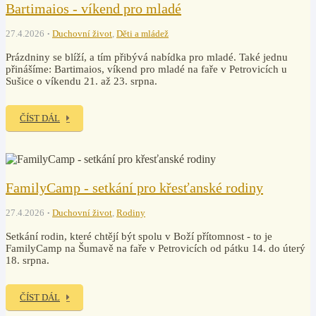
Bartimaios - víkend pro mladé
27.4.2026
Duchovní život
,
Děti a mládež
Prázdniny se blíží, a tím přibývá nabídka pro mladé. Také jednu
přinášíme: Bartimaios, víkend pro mladé na faře v Petrovicích u
Sušice o víkendu 21. až 23. srpna.
ČÍST DÁL
FamilyCamp - setkání pro křesťanské rodiny
27.4.2026
Duchovní život
,
Rodiny
Setkání rodin, které chtějí být spolu v Boží přítomnost - to je
FamilyCamp na Šumavě na faře v Petrovicích od pátku 14. do úterý
18. srpna.
ČÍST DÁL