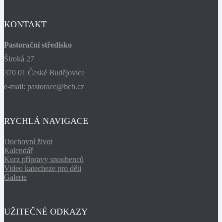
KONTAKT
Pastorační středisko
Široká 27
370 01 České Budějovice
e-mail: pastorace@bcb.cz
RYCHLÁ NAVIGACE
Duchovní život
Kalendář
Kurz přípravy snoubenců
Video katecheze pro děti
Galerie
UŽITEČNÉ ODKAZY