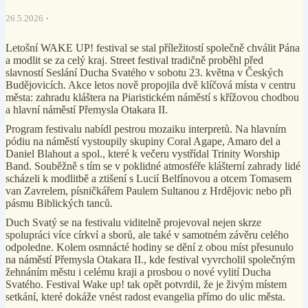
26.5.2026
Letošní WAKE UP! festival se stal příležitostí společně chválit Pána
a modlit se za celý kraj. Street festival tradičně proběhl před
slavností Seslání Ducha Svatého v sobotu 23. května v Českých
Budějovicích. Akce letos nově propojila dvě klíčová místa v centru
města: zahradu kláštera na Piaristickém náměstí s křížovou chodbou
a hlavní náměstí Přemysla Otakara II.
Program festivalu nabídl pestrou mozaiku interpretů. Na hlavním
pódiu na náměstí vystoupily skupiny Coral Agape, Amaro del a
Daniel Blahout a spol., které k večeru vystřídal Trinity Worship
Band. Souběžně s tím se v poklidné atmosféře klášterní zahrady lidé
scházeli k modlitbě a ztišení s Lucií Belfínovou a otcem Tomasem
van Zavrelem, písničkářem Paulem Sultanou z Hrdějovic nebo při
pásmu Biblických tanců.
Duch Svatý se na festivalu viditelně projevoval nejen skrze
spolupráci více církví a sborů, ale také v samotném závěru celého
odpoledne. Kolem osmnácté hodiny se dění z obou míst přesunulo
na náměstí Přemysla Otakara II., kde festival vyvrcholil společným
žehnáním městu i celému kraji a prosbou o nové vylití Ducha
Svatého. Festival Wake up! tak opět potvrdil, že je živým místem
setkání, které dokáže vnést radost evangelia přímo do ulic města.