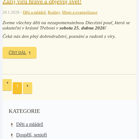
Zažij víru hravě a objevuj svět!
26.1.2026
Děti a mládež
,
Rodiny
,
Misie a evangelizace
Zveme všechny děti na nezapomenutelnou Diecézní pouť, která se
uskuteční v krásné Třeboni v
sobotu 25. dubna 2026
!
Čeká nás den plný dobrodružství, poznání a radosti z víry.
ČÍST DÁL
1
KATEGORIE
Děti a mládež
Dospělí, senioři