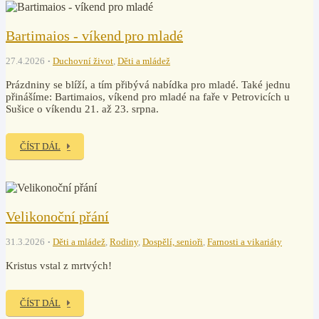
Bartimaios - víkend pro mladé
27.4.2026
Duchovní život
,
Děti a mládež
Prázdniny se blíží, a tím přibývá nabídka pro mladé. Také jednu
přinášíme: Bartimaios, víkend pro mladé na faře v Petrovicích u
Sušice o víkendu 21. až 23. srpna.
ČÍST DÁL
Velikonoční přání
31.3.2026
Děti a mládež
,
Rodiny
,
Dospělí, senioři
,
Farnosti a vikariáty
Kristus vstal z mrtvých!
ČÍST DÁL