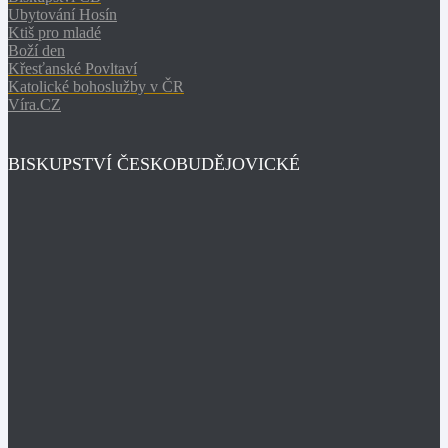
Ubytování Hosín
Ktiš pro mladé
Boží den
Křesťanské Povltaví
Katolické bohoslužby v ČR
Víra.CZ
BISKUPSTVÍ ČESKOBUDĚJOVICKÉ