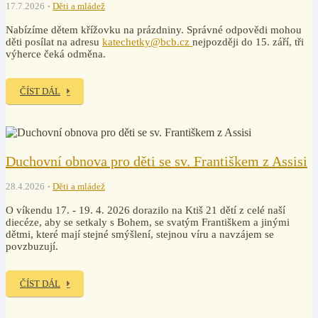
17.7.2026
Děti a mládež
Nabízíme dětem křížovku na prázdniny. Správné odpovědi mohou
děti posílat na adresu
katechetky@bcb.cz
nejpozději do 15. září, tři
výherce čeká odměna.
ČÍST DÁL
Duchovní obnova pro děti se sv. Františkem z Assisi
28.4.2026
Děti a mládež
O víkendu 17. - 19. 4. 2026 dorazilo na Ktiš 21 dětí z celé naší
diecéze, aby se setkaly s Bohem, se svatým Františkem a jinými
dětmi, které mají stejné smýšlení, stejnou víru a navzájem se
povzbuzují.
ČÍST DÁL