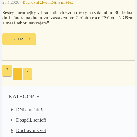
23.1.2026
Duchovní život
,
Děti a mládež
Sestry boromejky v Prachaticích zvou dívky na víkend od 30. ledna
do 1. února na duchovní zastavení ve školním roce "Pobýt s Ježíšem
a mezi sebou navzájem".
ČÍST DÁL
1
KATEGORIE
Děti a mládež
Dospělí, senioři
Duchovní život