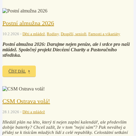
Postní almužna 2026
10.2.2026
Děti a mládež
,
Rodiny
,
Dospělí, senioři
,
Farnosti a vikariáty
Postní almužna 2026: Darujme nejen peníze, ale i srdce pro naši
mládež. Společný projekt Diecézní Charity a Pastoračního
střediska.
ČÍST DÁL
CSM Ostrava volá!
28.1.2026
Děti a mládež
Hledáš plán na léto, který ti nejen zaplní kalendář, ale především
dobije baterky? Chceš zažít, že v tom "nejsi sám"? Pak neváhej a
přidej se k tisícům mladých lidí z celé republiky. Celostátní setkání