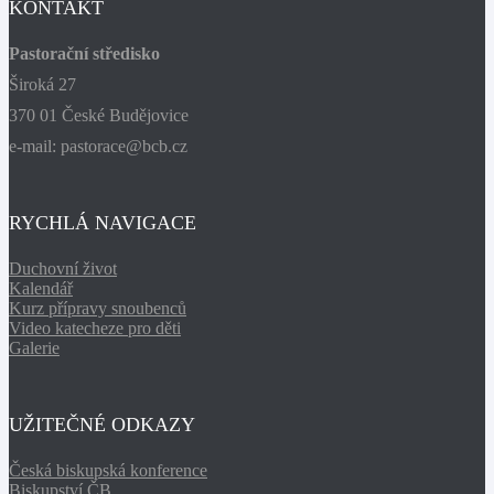
KONTAKT
Pastorační středisko
Široká 27
370 01 České Budějovice
e-mail: pastorace@bcb.cz
RYCHLÁ NAVIGACE
Duchovní život
Kalendář
Kurz přípravy snoubenců
Video katecheze pro děti
Galerie
UŽITEČNÉ ODKAZY
Česká biskupská konference
Biskupství ČB