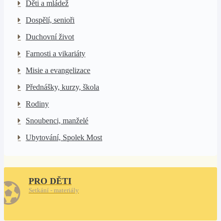
Děti a mládež
Dospělí, senioři
Duchovní život
Farnosti a vikariáty
Misie a evangelizace
Přednášky, kurzy, škola
Rodiny
Snoubenci, manželé
Ubytování, Spolek Most
PRO DĚTI
Setkání - materiály