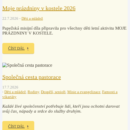
Moje prázdniny v kostele 2026
22.7.2026
Děti a mládež
Papežská misijní díla připravila pro všechny děti letní aktivitu MOJE
PRÁZDNINY V KOSTELE.
ČÍST DÁL
Společná cesta pastorace
17.7.2026
Děti a mládež
,
Rodiny
,
Dospělí, senioři
,
Misie a evangelizace
,
Farnosti a
vikariáty
Každé živé společenství potřebuje lidi, kteří jsou ochotni darovat
svůj čas, nápady a srdce do služby druhým.
ČÍST DÁL