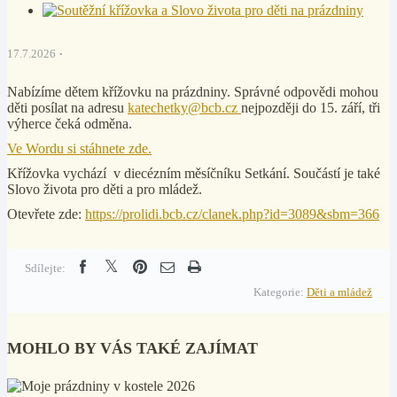
17.7.2026
Nabízíme dětem křížovku na prázdniny. Správné odpovědi mohou
děti posílat na adresu
katechetky@bcb.cz
nejpozději do 15. září, tři
výherce čeká odměna.
Ve Wordu si stáhnete zde.
Křížovka vychází v diecézním měsíčníku Setkání. Součástí je
také
Slovo života pro děti a pro mládež.
Otevřete zde:
https://prolidi.bcb.cz/clanek.php?id=3089&sbm=366
Sdílejte:
Kategorie:
Děti a mládež
MOHLO BY VÁS TAKÉ ZAJÍMAT