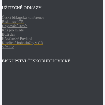
UŽITEČNÉ ODKAZY
Česká biskupská konference
Biskupství ČB
Ubytování Hosín
Ktiš pro mladé
Boží den
Křesťanské Povltaví
Katolické bohoslužby v ČR
Víra.CZ
BISKUPSTVÍ ČESKOBUDĚJOVICKÉ