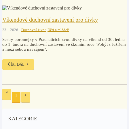
Víkendové duchovní zastavení pro dívky
23.1.2026
Duchovní život
,
Děti a mládež
Sestry boromejky v Prachaticích zvou dívky na víkend od 30. ledna
do 1. února na duchovní zastavení ve školním roce "Pobýt s Ježíšem
a mezi sebou navzájem".
ČÍST DÁL
1
KATEGORIE