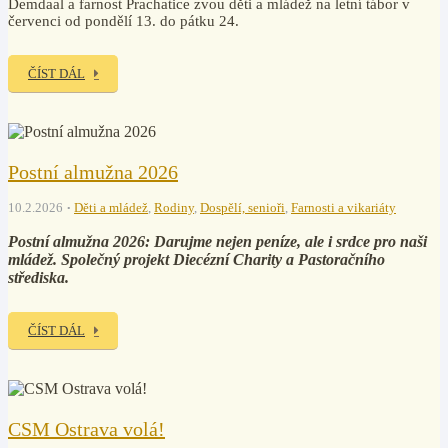
Demdaal a farnost Prachatice zvou děti a mládež na letní tábor v
červenci od pondělí 13. do pátku 24.
ČÍST DÁL
Postní almužna 2026
10.2.2026
Děti a mládež
,
Rodiny
,
Dospělí, senioři
,
Farnosti a vikariáty
Postní almužna 2026: Darujme nejen peníze, ale i srdce pro naši
mládež. Společný projekt Diecézní Charity a Pastoračního
střediska.
ČÍST DÁL
CSM Ostrava volá!