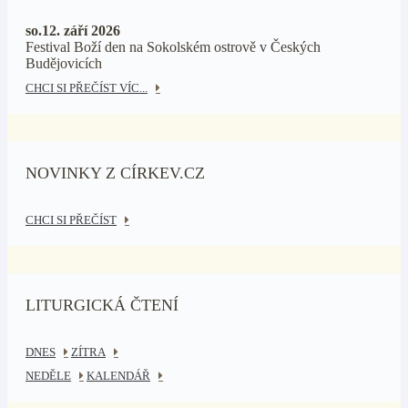
so.12. září 2026
Festival Boží den na Sokolském ostrově v Českých
Budějovicích
CHCI SI PŘEČÍST VÍC...
NOVINKY Z CÍRKEV.CZ
CHCI SI PŘEČÍST
LITURGICKÁ ČTENÍ
DNES
ZÍTRA
NEDĚLE
KALENDÁŘ