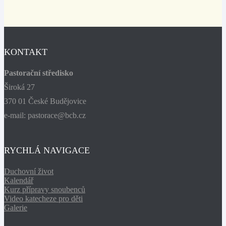
KONTAKT
Pastorační středisko
Široká 27
370 01 České Budějovice
e-mail: pastorace@bcb.cz
RYCHLÁ NAVIGACE
Duchovní život
Kalendář
Kurz přípravy snoubenců
Video katecheze pro děti
Galerie