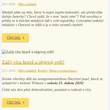
28.1.2026
Děti a mládež
Hledáš plán na léto, který ti nejen zaplní kalendář, ale především
dobije baterky? Chceš zažít, že v tom "nejsi sám"? Pak neváhej a
přidej se k tisícům mladých lidí z celé republiky. Celostátní setkání
mládeže v Ostravě se blíží a ty u toho nesmíš chybět!
ČÍST DÁL
Zažij víru hravě a objevuj svět!
26.1.2026
Děti a mládež
,
Rodiny
,
Misie a evangelizace
Zveme všechny děti na nezapomenutelnou Diecézní pouť, která se
uskuteční v krásné Třeboni v
sobotu 25. dubna 2026
!
Čeká nás den plný dobrodružství, poznání a radosti z víry.
ČÍST DÁL