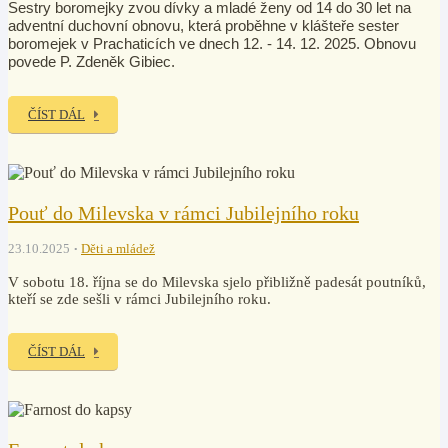
Sestry boromejky zvou dívky a mladé ženy od 14 do 30 let na
adventní duchovní obnovu, která proběhne
v
klášteře sester
boromejek v Prachaticích ve dnech 12. - 14. 12. 2025
. Obnovu
povede P. Zdeněk Gibiec
.
ČÍST DÁL
Pouť do Milevska v rámci Jubilejního roku
23.10.2025
Děti a mládež
V sobotu 18. října se do Milevska sjelo přibližně padesát poutníků,
kteří se zde sešli v rámci Jubilejního roku.
ČÍST DÁL