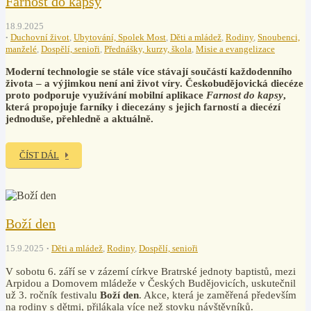
Farnost do kapsy
18.9.2025
Duchovní život
,
Ubytování, Spolek Most
,
Děti a mládež
,
Rodiny
,
Snoubenci,
manželé
,
Dospělí, senioři
,
Přednášky, kurzy, škola
,
Misie a evangelizace
Moderní technologie se stále více stávají součástí každodenního
života – a výjimkou není ani život víry. Českobudějovická diecéze
proto podporuje využívání mobilní aplikace
Farnost do kapsy
,
která propojuje farníky i diecezány s jejich farností a diecézí
jednoduše, přehledně a aktuálně.
ČÍST DÁL
Boží den
15.9.2025
Děti a mládež
,
Rodiny
,
Dospělí, senioři
V sobotu 6. září se v zázemí církve Bratrské jednoty baptistů, mezi
Arpidou a Domovem mládeže v Českých Budějovicích, uskutečnil
už 3. ročník festivalu
Boží den
. Akce, která je zaměřená především
na rodiny s dětmi, přilákala více než stovku návštěvníků.