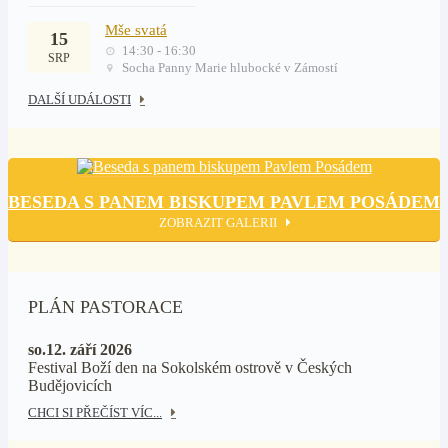
Mše svatá
15
14:30 - 16:30
SRP
Socha Panny Marie hlubocké v Zámostí
DALŠÍ UDÁLOSTI
BESEDA S PANEM BISKUPEM PAVLEM POSÁDEM
ZOBRAZIT GALERII
PLÁN PASTORACE
so.12. září 2026
Festival Boží den na Sokolském ostrově v Českých
Budějovicích
CHCI SI PŘEČÍST VÍC...