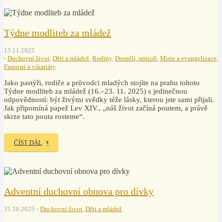
Týdne modliteb za mládež
15.11.2025
Duchovní život
,
Děti a mládež
,
Rodiny
,
Dospělí, senioři
,
Misie a evangelizace
,
Farnosti a vikariáty
Jako pastýři, rodiče a průvodci mladých stojíte na prahu tohoto
Týdne modliteb za mládež (16.–23. 11. 2025) s jedinečnou
odpovědností: být živými svědky téže lásky, kterou jste sami přijali.
Jak připomíná papež Lev XIV., „náš život začíná poutem, a právě
skrze tato pouta rosteme“.
ČÍST DÁL
Adventní duchovní obnova pro dívky
31.10.2025
Duchovní život
,
Děti a mládež