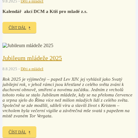
9.8.2025
Děti a mládež
Kalendář
akcí DCM a Ktiš pro mladé z.s.
ČÍST DÁL
Jubileum mládeže 2025
8.8.2025
Děti a mládež
Rok 2025 je výjimečný – papež Lev XIV. jej vyhlásil jako Svatý
jubilejní rok, v jehož rámci jsou křesťané z celého světa zváni k
duchovní obnově, smíření a novému začátku. Jedním z vrcholů
tohoto roku se stalo Jubileum mládeže, kdy se na přelomu července
a srpna sjelo do Říma více než milion mladých lidí z celého světa.
Společně se zde modlili, sdíleli víru a slavili život s Kristem –
vrcholem byla večerní vigilie a závěrečná mše svatá s papežem na
místě zvaném Tor Vergata.
ČÍST DÁL