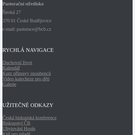
Pastorační středisko
Široká 27
370 01 České Budějovice
e-mail: pastorace@bcb.cz
RYCHLÁ NAVIGACE
Duchovní život
Kalendář
Kurz přípravy snoubenců
Video katecheze pro děti
Galerie
UŽITEČNÉ ODKAZY
Česká biskupská konference
Biskupství ČB
Ubytování Hosín
Ktiš pro mladé