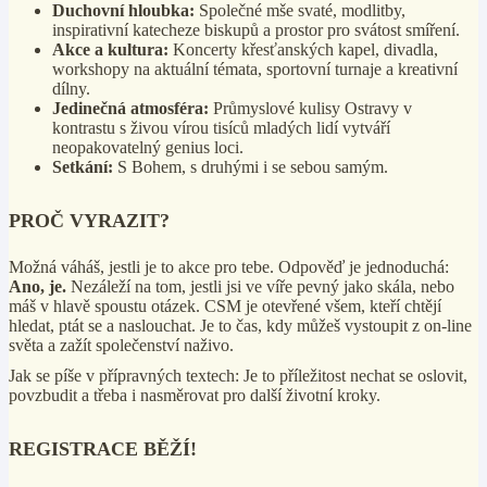
Duchovní hloubka:
Společné mše svaté, modlitby,
inspirativní katecheze biskupů a prostor pro svátost smíření.
Akce a kultura:
Koncerty křesťanských kapel, divadla,
workshopy na aktuální témata, sportovní turnaje a kreativní
dílny.
Jedinečná atmosféra:
Průmyslové kulisy Ostravy v
kontrastu s živou vírou tisíců mladých lidí vytváří
neopakovatelný genius loci.
Setkání:
S Bohem, s druhými i se sebou samým.
PROČ VYRAZIT?
Možná váháš, jestli je to akce pro tebe. Odpověď je jednoduchá:
Ano, je.
Nezáleží na tom, jestli jsi ve víře pevný jako skála, nebo
máš v hlavě spoustu otázek. CSM je otevřené všem, kteří chtějí
hledat, ptát se a naslouchat. Je to čas, kdy můžeš vystoupit z on-line
světa a zažít společenství naživo.
Jak se píše v přípravných textech: Je to příležitost nechat se oslovit,
povzbudit a třeba i nasměrovat pro další životní kroky.
REGISTRACE BĚŽÍ!