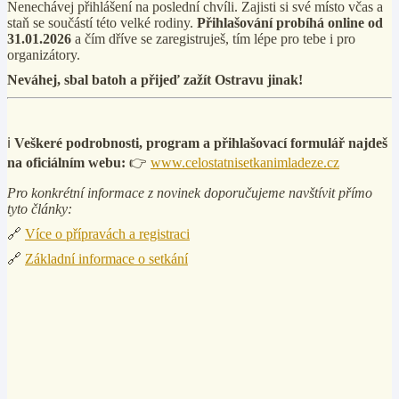
Nenechávej přihlášení na poslední chvíli. Zajisti si své místo včas a
staň se součástí této velké rodiny.
Přihlašování probíhá online od
31.01.2026
a čím dříve se zaregistruješ, tím lépe pro tebe i pro
organizátory.
Neváhej, sbal batoh a přijeď zažít Ostravu jinak!
ℹ️
Veškeré podrobnosti, program a přihlašovací formulář najdeš
na oficiálním webu:
👉
www.celostatnisetkanimladeze.cz
Pro konkrétní informace z novinek doporučujeme navštívit přímo
tyto články:
🔗
Více o přípravách a registraci
🔗
Základní informace o setkání