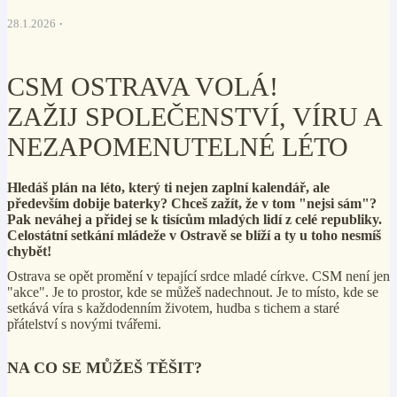
28.1.2026
CSM OSTRAVA VOLÁ!
ZAŽIJ SPOLEČENSTVÍ, VÍRU A
NEZAPOMENUTELNÉ LÉTO
Hledáš plán na léto, který ti nejen zaplní kalendář, ale
především dobije baterky? Chceš zažít, že v tom "nejsi sám"?
Pak neváhej a přidej se k tisícům mladých lidí z celé republiky.
Celostátní setkání mládeže v Ostravě se blíží a ty u toho nesmíš
chybět!
Ostrava se opět promění v tepající srdce mladé církve. CSM není jen
"akce". Je to prostor, kde se můžeš nadechnout. Je to místo, kde se
setkává víra s každodenním životem, hudba s tichem a staré
přátelství s novými tvářemi.
NA CO SE MŮŽEŠ TĚŠIT?