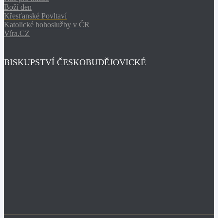
Boží den
Křesťanské Povltaví
Katolické bohoslužby v ČR
Víra.CZ
BISKUPSTVÍ ČESKOBUDĚJOVICKÉ