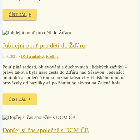
ČÍST DÁL
Jubilejní pouť pro dětí do Žďáru
9.9.2025
Děti a mládež
,
Rodiny
Pouť plná radosti, objevování a duchovních i lidských zážitků –
právě taková byla naše cesta do Žďáru nad Sázavou. Jedenáct
poutníků a společná touha poznat krásu víry i lidského umu nás
provázely od baziliky až po Santiniho skvost na Zelené hoře.
ČÍST DÁL
Dopřej si čas společně s DCM ČB