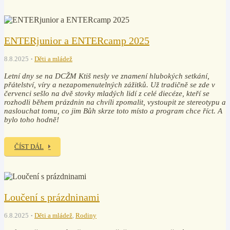
ENTERjunior a ENTERcamp 2025
8.8.2025
Děti a mládež
Letní dny se na DCŽM Ktiš nesly ve znamení hlubokých setkání,
přátelství, víry a nezapomenutelných zážitků. Už tradičně se zde v
červenci sešlo na dvě stovky mladých lidí z celé diecéze, kteří se
rozhodli během prázdnin na chvíli zpomalit, vystoupit ze stereotypu a
naslouchat tomu, co jim Bůh skrze toto místo a program chce říct. A
bylo toho hodně!
ČÍST DÁL
Loučení s prázdninami
6.8.2025
Děti a mládež
,
Rodiny