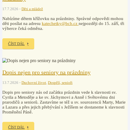
17.7.2026
Děti a mládež
Nabízíme dětem křížovku na prázdniny. Správné odpovědi mohou
děti posílat na adresu
katechetky@bcb.cz
nejpozději do 15. září, tři
výherce čeká odměna.
ČÍST DÁL
Dopis nejen pro seniory na prázdniny
13.7.2026
Duchovní život
,
Dospělí, senioři
Dopis pro seniory nás od začátku prázdnin vede k slavnosti sv.
Cyrila a Metoděje a ke sv. Jáchymovi a Anně i Světovému dni
prarodičů a seniorů. Zastavíme se též u sv. sourozenců Marty, Marie
a Lazara a přes jejich přebývání s Ježíšem se dostaneme k slavnosti
Proměnění Páně.
ČÍST DÁL