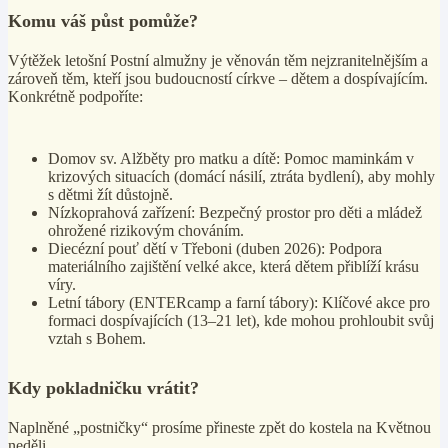
Komu váš půst pomůže?
Výtěžek letošní Postní almužny je věnován těm nejzranitelnějším a
zároveň těm, kteří jsou budoucností církve – dětem a dospívajícím.
Konkrétně podpoříte:
Domov sv. Alžběty pro matku a dítě: Pomoc maminkám v
krizových situacích (domácí násilí, ztráta bydlení), aby mohly
s dětmi žít důstojně.
Nízkoprahová zařízení: Bezpečný prostor pro děti a mládež
ohrožené rizikovým chováním.
Diecézní pouť dětí v Třeboni (duben 2026): Podpora
materiálního zajištění velké akce, která dětem přiblíží krásu
víry.
Letní tábory (ENTERcamp a farní tábory): Klíčové akce pro
formaci dospívajících (13–21 let), kde mohou prohloubit svůj
vztah s Bohem.
Kdy pokladničku vrátit?
Naplněné „postničky“ prosíme přineste zpět do kostela na Květnou
neděli.