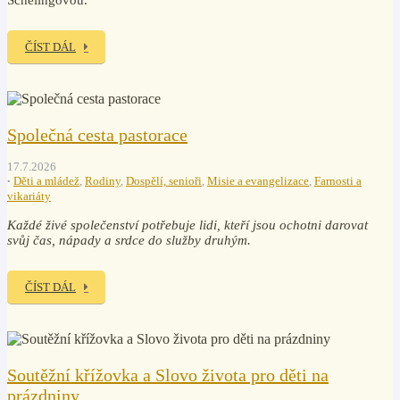
Schelingovou.
ČÍST DÁL
Společná cesta pastorace
17.7.2026
Děti a mládež
,
Rodiny
,
Dospělí, senioři
,
Misie a evangelizace
,
Farnosti a
vikariáty
Každé živé společenství potřebuje lidi, kteří jsou ochotni darovat
svůj čas, nápady a srdce do služby druhým.
ČÍST DÁL
Soutěžní křížovka a Slovo života pro děti na
prázdniny