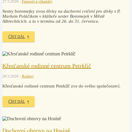
27.5.2026
Farnosti a vikariáty
Sestry boromejky zvou dívky na
duchovní cvičení pro dívky
s P.
Markem Poláčikem v klášteře sester
B
oromejek v Městě
Albrechticích. a to v termínu od 26. do 31. července.
ČÍST DÁL
Křesťanské rodinné centrum Petrklíč
26.5.2026
Rodiny
Křesťanské rodinné centrum Petrklíč zve do svého společenství.
ČÍST DÁL
Duchovní obnovy na Hosíně