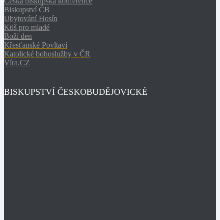
Česká biskupská konference
Biskupství ČB
Ubytování Hosín
Ktiš pro mladé
Boží den
Křesťanské Povltaví
Katolické bohoslužby v ČR
Víra.CZ
BISKUPSTVÍ ČESKOBUDĚJOVICKÉ