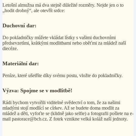
Letošní almužna má dva stejně důležité rozměry. Nejde jen o to
„hodit drobný“, ale otevřít srdce:
Duchovní dar:
Do pokladničky můžete vkládat lístky s vašimi duchovními
předsevzetími, krátkými modlitbami nebo oběťmi za mládež naší
diecéze.
Materiální dar:
Peníze, které ušetříte díky svému postu, vložte do pokladničky.
Výzva: Spojme se v modlitbě!
Rádi bychom vytvořili viditelné svědectví o tom, že za našimi
mladými stojí modlící se církev. Až se budete doma modlit za
mládež a děti, vyfoťte se (klidně jako selfie) a fotografii pošlete na e-
mail pastorace@bcb.cz. Z fotek vznikne velká koláž naší jednoty.