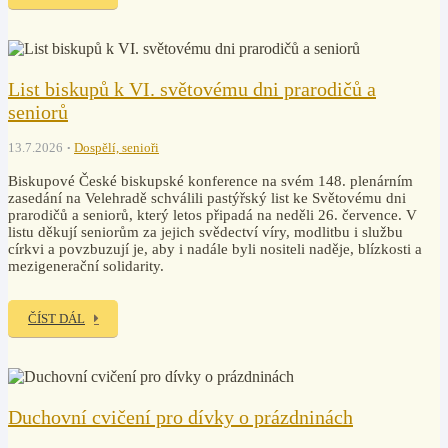
List biskupů k VI. světovému dni prarodičů a
seniorů
13.7.2026
Dospělí, senioři
Biskupové České biskupské konference na svém 148. plenárním
zasedání na Velehradě schválili pastýřský list ke Světovému dni
prarodičů a seniorů, který letos připadá na neděli 26. července. V
listu děkují seniorům za jejich svědectví víry, modlitbu i službu
církvi a povzbuzují je, aby i nadále byli nositeli naděje, blízkosti a
mezigenerační solidarity.
ČÍST DÁL
Duchovní cvičení pro dívky o prázdninách