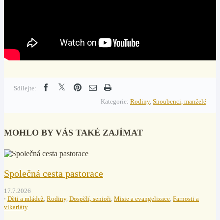
Sdílejte:
Kategorie:
Rodiny
,
Snoubenci, manželé
MOHLO BY VÁS TAKÉ ZAJÍMAT
Společná cesta pastorace
17.7.2026
Děti a mládež
,
Rodiny
,
Dospělí, senioři
,
Misie a evangelizace
,
Farnosti a
vikariáty