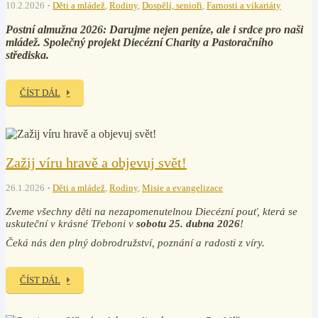
10.2.2026
Děti a mládež
,
Rodiny
,
Dospělí, senioři
,
Farnosti a vikariáty
Postní almužna 2026: Darujme nejen peníze, ale i srdce pro naši
mládež. Společný projekt Diecézní Charity a Pastoračního
střediska.
ČÍST DÁL
Zažij víru hravě a objevuj svět!
26.1.2026
Děti a mládež
,
Rodiny
,
Misie a evangelizace
Zveme všechny děti na nezapomenutelnou Diecézní pouť, která se
uskuteční v krásné Třeboni v
sobotu 25. dubna 2026
!
Čeká nás den plný dobrodružství, poznání a radosti z víry.
ČÍST DÁL