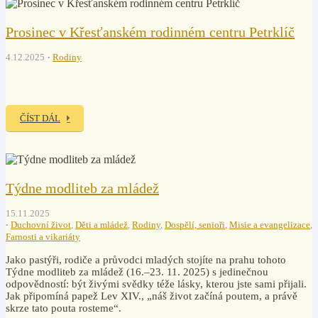
Prosinec v Křesťanském rodinném centru Petrklíč
4.12.2025
Rodiny
ČÍST DÁL
Týdne modliteb za mládež
15.11.2025
Duchovní život
,
Děti a mládež
,
Rodiny
,
Dospělí, senioři
,
Misie a evangelizace
,
Farnosti a vikariáty
Jako pastýři, rodiče a průvodci mladých stojíte na prahu tohoto
Týdne modliteb za mládež (16.–23. 11. 2025) s jedinečnou
odpovědností: být živými svědky téže lásky, kterou jste sami přijali.
Jak připomíná papež Lev XIV., „náš život začíná poutem, a právě
skrze tato pouta rosteme“.