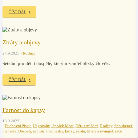
ČÍST DÁL
Ztráty a objevy
24.9.2025
Rodiny
Setkání pro děti i dospělé, kterým zemřel blízký člověk.
ČÍST DÁL
Farnost do kapsy
18.9.2025
Duchovní život
,
Ubytování, Spolek Most
,
Děti a mládež
,
Rodiny
,
Snoubenci,
manželé
,
Dospělí, senioři
,
Přednášky, kurzy, škola
,
Misie a evangelizace