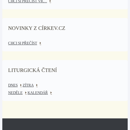
CHCI SI PŘEČÍST VÍC...
NOVINKY Z CÍRKEV.CZ
CHCI SI PŘEČÍST
LITURGICKÁ ČTENÍ
DNES
ZÍTRA
NEDĚLE
KALENDÁŘ