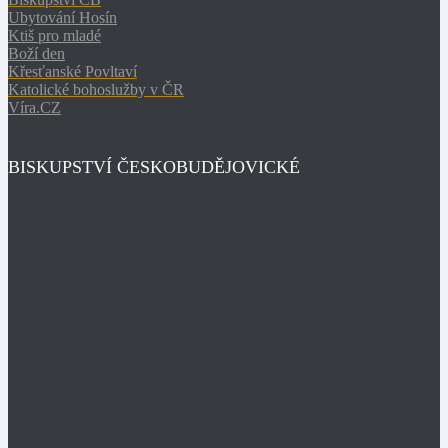
Ubytování Hosín
Ktiš pro mladé
Boží den
Křesťanské Povltaví
Katolické bohoslužby v ČR
Víra.CZ
BISKUPSTVÍ ČESKOBUDĚJOVICKÉ