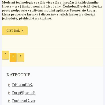
Moderní technologie se stále více stávají součástí každodenního
života – a výjimkou není ani život víry. Českobudějovická diecéze
proto podporuje využívání mobilní aplikace
Farnost do kapsy
,
která propojuje farníky i diecezány s jejich farností a diecézí
jednoduše, přehledně a aktuálně.
ČÍST DÁL
1
KATEGORIE
Děti a mládež
Dospělí, senioři
Duchovní život