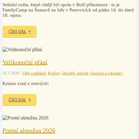
Setkání rodin, které chtějí být spolu v Boží přítomnost - to je
FamilyCamp na Šumavě na faře v Petrovicích od pátku 14. do úterý
18. srpna.
ČÍST DÁL
Velikonoční přání
31.3.2026
Děti a mládež
,
Rodiny
,
Dospělí, senioři
,
Farnosti a vikariáty
Kristus vstal z mrtvých!
ČÍST DÁL
Postní almužna 2026