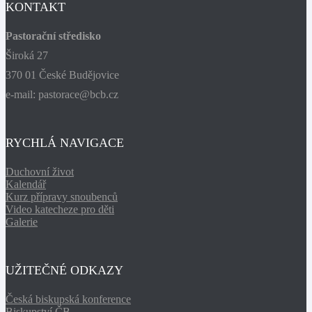
KONTAKT
Pastorační středisko
Široká 27
370 01 České Budějovice
e-mail: pastorace@bcb.cz
RYCHLÁ NAVIGACE
Duchovní život
Kalendář
Kurz přípravy snoubenců
Video katecheze pro děti
Galerie
UŽITEČNÉ ODKAZY
Česká biskupská konference
Biskupství ČB