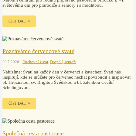
Národní centrum pro rodinu připravilo pastorační příručku k VI.
světovému dni pro prarodiče a seniory i s modlitbou.
ČÍST DÁL
Poznáváme červencové svaté
20.7.2026
Duchovní život
,
Dospělí, senioři
Nabízíme: Svatí na každý den v červenci a katechezi Svatí nás
inspirují, kde se můžete pro červenec nechat povzbudit a inspirovat
bl. Hroznatou, sv. Brigitou Švédskou a bl. Zdenkou Cecílií
Schelingovou.
ČÍST DÁL
Společná cesta pastorace