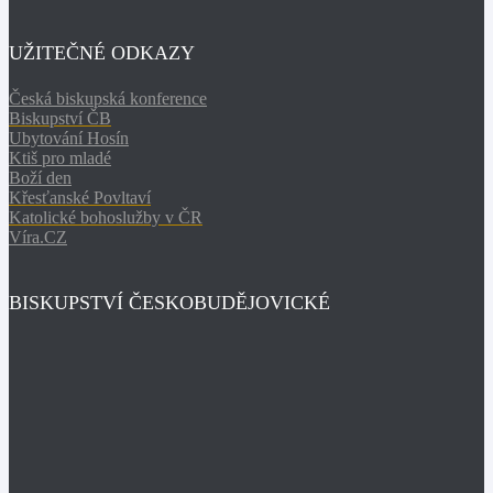
UŽITEČNÉ ODKAZY
Česká biskupská konference
Biskupství ČB
Ubytování Hosín
Ktiš pro mladé
Boží den
Křesťanské Povltaví
Katolické bohoslužby v ČR
Víra.CZ
BISKUPSTVÍ ČESKOBUDĚJOVICKÉ