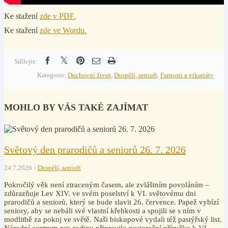
Ke stažení
zde v PDF.
Ke stažení
zde ve Wordu.
Sdílejte:
Kategorie:
Duchovní život
,
Dospělí, senioři
,
Farnosti a vikariáty
MOHLO BY VÁS TAKÉ ZAJÍMAT
Světový den prarodičů a seniorů 26. 7. 2026
24.7.2026
Dospělí, senioři
Pokročilý věk není ztraceným časem, ale zvláštním povoláním –
zdůrazňuje Lev XIV. ve svém poselství k VI. světovému dni
prarodičů a seniorů, který se bude slavit 26. července. Papež vybízí
seniory, aby se nebáli své vlastní křehkosti a spojili se s ním v
modlitbě za pokoj ve světě. Naši biskupové vydali též pastýřský list.