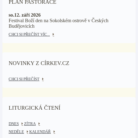
PLÁN PASTORACE
so.12. září 2026
Festival Boží den na Sokolském ostrově v Českých
Budějovicích
CHCI SI PŘEČÍST VÍC...
NOVINKY Z CÍRKEV.CZ
CHCI SI PŘEČÍST
LITURGICKÁ ČTENÍ
DNES
ZÍTRA
NEDĚLE
KALENDÁŘ