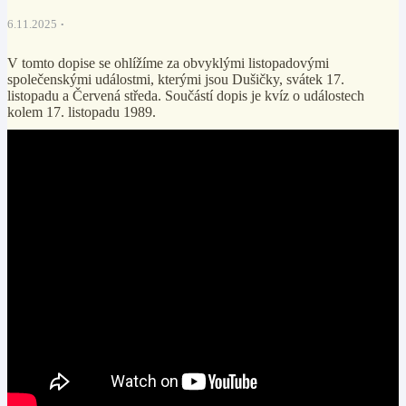
6.11.2025
V tomto dopise se ohlížíme za obvyklými listopadovými
společenskými událostmi, kterými jsou Dušičky, svátek 17.
listopadu a Červená středa. Součástí dopis je kvíz o událostech
kolem 17. listopadu 1989.