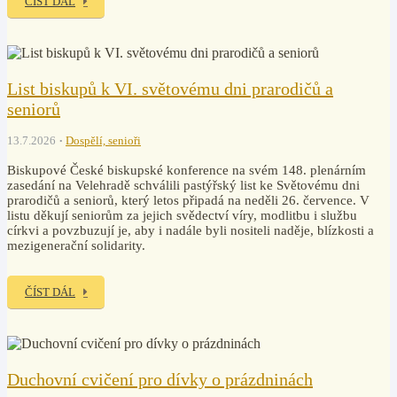
ČÍST DÁL
List biskupů k VI. světovému dni prarodičů a
seniorů
13.7.2026
Dospělí, senioři
Biskupové České biskupské konference na svém 148. plenárním
zasedání na Velehradě schválili pastýřský list ke Světovému dni
prarodičů a seniorů, který letos připadá na neděli 26. července. V
listu děkují seniorům za jejich svědectví víry, modlitbu i službu
církvi a povzbuzují je, aby i nadále byli nositeli naděje, blízkosti a
mezigenerační solidarity.
ČÍST DÁL
Duchovní cvičení pro dívky o prázdninách