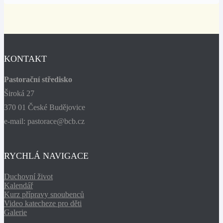
KONTAKT
Pastorační středisko
Široká 27
370 01 České Budějovice
e-mail: pastorace@bcb.cz
RYCHLÁ NAVIGACE
Duchovní život
Kalendář
Kurz přípravy snoubenců
Video katecheze pro děti
Galerie