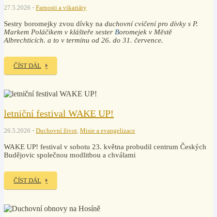
27.5.2026
Farnosti a vikariáty
Sestry boromejky zvou dívky na
duchovní cvičení pro dívky
s P.
Markem Poláčikem v klášteře sester
B
oromejek v Městě
Albrechticích. a to v termínu od 26. do 31. července.
ČÍST DÁL
letniční festival WAKE UP!
26.5.2026
Duchovní život
,
Misie a evangelizace
WAKE UP! festival v sobotu 23. května probudil centrum Českých
Budějovic společnou modlitbou a chválami
ČÍST DÁL