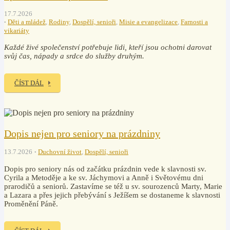
17.7.2026
Děti a mládež
,
Rodiny
,
Dospělí, senioři
,
Misie a evangelizace
,
Farnosti a
vikariáty
Každé živé společenství potřebuje lidi, kteří jsou ochotni darovat
svůj čas, nápady a srdce do služby druhým.
ČÍST DÁL
Dopis nejen pro seniory na prázdniny
13.7.2026
Duchovní život
,
Dospělí, senioři
Dopis pro seniory nás od začátku prázdnin vede k slavnosti sv.
Cyrila a Metoděje a ke sv. Jáchymovi a Anně i Světovému dni
prarodičů a seniorů. Zastavíme se též u sv. sourozenců Marty, Marie
a Lazara a přes jejich přebývání s Ježíšem se dostaneme k slavnosti
Proměnění Páně.