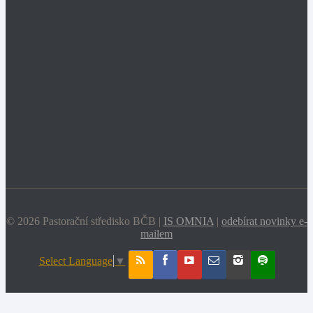
© 2026 Pastorační středisko BČB |
IS OMNIA
|
odebírat novinky e-
mailem
Select Language
▼