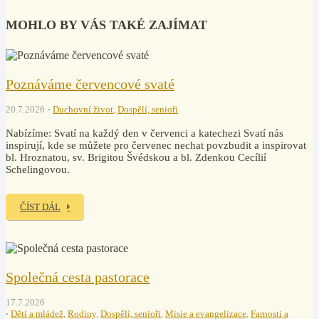
MOHLO BY VÁS TAKÉ ZAJÍMAT
Poznáváme červencové svaté
20.7.2026
Duchovní život
,
Dospělí, senioři
Nabízíme: Svatí na každý den v červenci a katechezi Svatí nás
inspirují, kde se můžete pro červenec nechat povzbudit a inspirovat
bl. Hroznatou, sv. Brigitou Švédskou a bl. Zdenkou Cecílií
Schelingovou.
ČÍST DÁL
Společná cesta pastorace
17.7.2026
Děti a mládež
,
Rodiny
,
Dospělí, senioři
,
Misie a evangelizace
,
Farnosti a