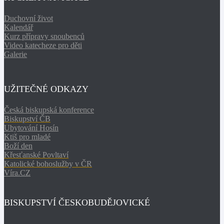
Duchovní život
Kalendář
Kurz přípravy snoubenců
Video katecheze pro děti
Galerie
UŽITEČNÉ ODKAZY
Česká biskupská konference
Biskupství ČB
Ubytování Hosín
Ktiš pro mladé
Boží den
Křesťanské Povltaví
Katolické bohoslužby v ČR
Víra.CZ
BISKUPSTVÍ ČESKOBUDĚJOVICKÉ