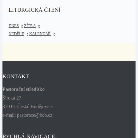
LITURGICKÁ ČTENÍ
DNES
ZÍTRA
NEDĚLE
KALENDÁŘ
KONTAKT
Pastorační středisko
Široká 27
370 01 České Budějovice
e-mail: pastorace@bcb.cz
RYCHLÁ NAVIGACE