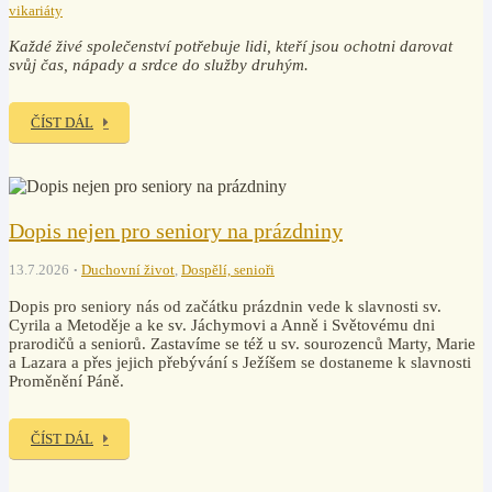
vikariáty
Každé živé společenství potřebuje lidi, kteří jsou ochotni darovat
svůj čas, nápady a srdce do služby druhým.
ČÍST DÁL
Dopis nejen pro seniory na prázdniny
13.7.2026
Duchovní život
,
Dospělí, senioři
Dopis pro seniory nás od začátku prázdnin vede k slavnosti sv.
Cyrila a Metoděje a ke sv. Jáchymovi a Anně i Světovému dni
prarodičů a seniorů. Zastavíme se též u sv. sourozenců Marty, Marie
a Lazara a přes jejich přebývání s Ježíšem se dostaneme k slavnosti
Proměnění Páně.
ČÍST DÁL