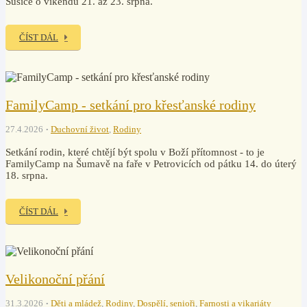
Sušice o víkendu 21. až 23. srpna.
ČÍST DÁL
FamilyCamp - setkání pro křesťanské rodiny
27.4.2026
Duchovní život
,
Rodiny
Setkání rodin, které chtějí být spolu v Boží přítomnost - to je
FamilyCamp na Šumavě na faře v Petrovicích od pátku 14. do úterý
18. srpna.
ČÍST DÁL
Velikonoční přání
31.3.2026
Děti a mládež
,
Rodiny
,
Dospělí, senioři
,
Farnosti a vikariáty