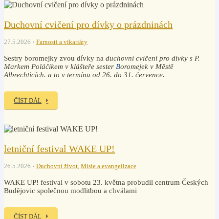
Duchovní cvičení pro dívky o prázdninách
27.5.2026
Farnosti a vikariáty
Sestry boromejky zvou dívky na
duchovní cvičení pro dívky
s P.
Markem Poláčikem v klášteře sester
B
oromejek v Městě
Albrechticích. a to v termínu od 26. do 31. července.
ČÍST DÁL
letniční festival WAKE UP!
26.5.2026
Duchovní život
,
Misie a evangelizace
WAKE UP! festival v sobotu 23. května probudil centrum Českých
Budějovic společnou modlitbou a chválami
ČÍST DÁL