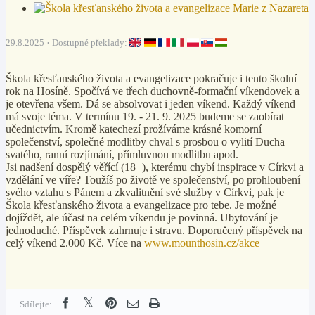
29.8.2025
Dostupné překlady:
Škola křesťanského života a evangelizace pokračuje i tento školní
rok na Hosíně. Spočívá ve třech duchovně-formační víkendovek a
je otevřena všem. Dá se absolvovat i jeden víkend. Každý víkend
má svoje téma. V termínu 19. - 21. 9. 2025 budeme se zaobírat
učednictvím. Kromě katechezí prožíváme krásné komorní
společenství, společné modlitby chval s prosbou o vylití Ducha
svatého, ranní rozjímání, přímluvnou modlitbu apod.
Jsi nadšení dospělý věřící (18+), kterému chybí inspirace v Církvi a
vzdělání ve víře? Toužíš po životě ve společenství, po prohloubení
svého vztahu s Pánem a zkvalitnění své služby v Církvi, pak je
Škola křesťanského života a evangelizace pro tebe. Je možné
dojíždět, ale účast na celém víkendu je povinná. Ubytování je
jednoduché. Příspěvek zahrnuje i stravu. Doporučený příspěvek na
celý víkend 2.000 Kč. Více na
www.mounthosin.cz/akce
Sdílejte: