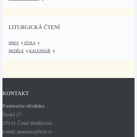
LITURGICKÁ ČTENÍ
DNES
ZÍTRA
NEDĚLE
KALENDÁŘ
KONTAKT
Pastorační středisko
Široká 27
370 01 České Budějovice
e-mail: pastorace@bcb.cz