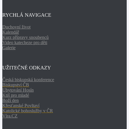
RYCHLÁ NAVIGACE
Duchovní život
Kalendář
Kurz přípravy snoubenců
Video katecheze pro děti
Galerie
UŽITEČNÉ ODKAZY
Česká biskupská konference
Biskupství ČB
Ubytování Hosín
Ktiš pro mladé
Boží den
Křesťanské Povltaví
Katolické bohoslužby v ČR
Víra.CZ