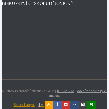
BISKUPSTVÍ ČESKOBUDĚJOVICKÉ
© 2026 Pastorační středisko BČB |
IS OMNIA
|
odebírat novinky e-
mailem
Select Language
▼