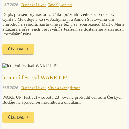
13.7.2026
Duchovní život
,
Dospělí, senioři
Dopis pro seniory nás od začátku prázdnin vede k slavnosti sv.
Cyrila a Metoděje a ke sv. Jáchymovi a Anně i Světovému dni
prarodičů a seniorů. Zastavíme se též u sv. sourozenců Marty, Marie
a Lazara a přes jejich přebývání s Ježíšem se dostaneme k slavnosti
Proměnění Páně.
ČÍST DÁL
letniční festival WAKE UP!
26.5.2026
Duchovní život
,
Misie a evangelizace
WAKE UP! festival v sobotu 23. května probudil centrum Českých
Budějovic společnou modlitbou a chválami
ČÍST DÁL