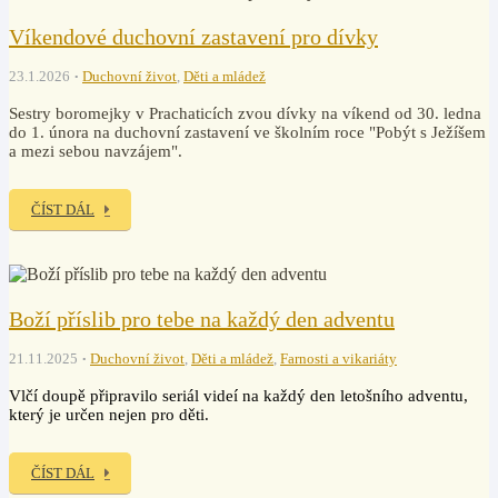
Víkendové duchovní zastavení pro dívky
23.1.2026
Duchovní život
,
Děti a mládež
Sestry boromejky v Prachaticích zvou dívky na víkend od 30. ledna
do 1. února na duchovní zastavení ve školním roce "Pobýt s Ježíšem
a mezi sebou navzájem".
ČÍST DÁL
Boží příslib pro tebe na každý den adventu
21.11.2025
Duchovní život
,
Děti a mládež
,
Farnosti a vikariáty
Vlčí doupě připravilo seriál videí na každý den letošního adventu,
který je určen nejen pro děti.
ČÍST DÁL