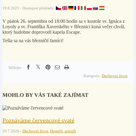
19.8.2025
Dostupné překlady:
V piatok 26. septembra od 18:00 hodín sa v kostole sv. Ignáca z
Loyoly a sv. Františka Xaverského v Březnici koná večer chvál,
ktorý hudobne doprovodí kapela Escape.
Tešia sa na vás březničtí farníci!
Sdílejte:
Kategorie:
Duchovní život
MOHLO BY VÁS TAKÉ ZAJÍMAT
Poznáváme červencové svaté
20.7.2026
Duchovní život
,
Dospělí, senioři