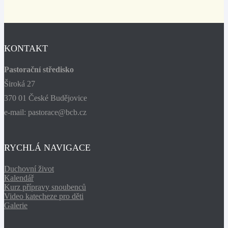
KONTAKT
Pastorační středisko
Široká 27
370 01 České Budějovice
e-mail: pastorace@bcb.cz
RYCHLÁ NAVIGACE
Duchovní život
Kalendář
Kurz přípravy snoubenců
Video katecheze pro děti
Galerie