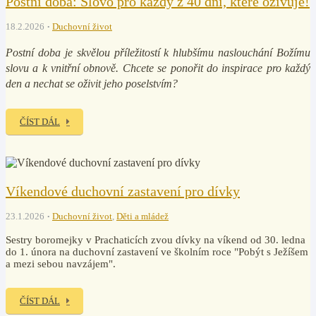
Postní doba: Slovo pro každý z 40 dní, které oživuje!
18.2.2026
Duchovní život
Postní doba je skvělou příležitostí k hlubšímu naslouchání Božímu
slovu a k vnitřní obnově. Chcete se ponořit do inspirace pro každý
den a nechat se oživit jeho poselstvím?
ČÍST DÁL
Víkendové duchovní zastavení pro dívky
23.1.2026
Duchovní život
,
Děti a mládež
Sestry boromejky v Prachaticích zvou dívky na víkend od 30. ledna
do 1. února na duchovní zastavení ve školním roce "Pobýt s Ježíšem
a mezi sebou navzájem".
ČÍST DÁL