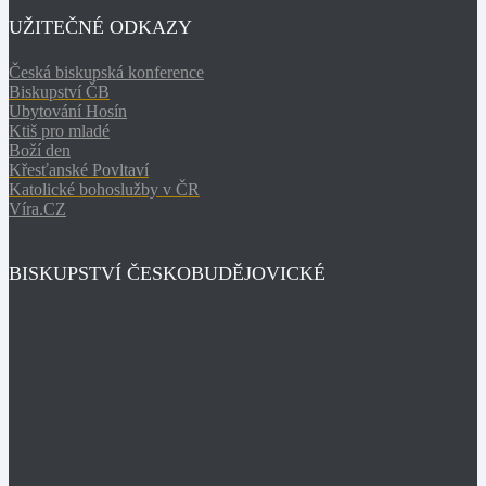
UŽITEČNÉ ODKAZY
Česká biskupská konference
Biskupství ČB
Ubytování Hosín
Ktiš pro mladé
Boží den
Křesťanské Povltaví
Katolické bohoslužby v ČR
Víra.CZ
BISKUPSTVÍ ČESKOBUDĚJOVICKÉ