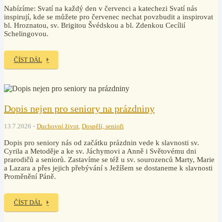
Nabízíme: Svatí na každý den v červenci a katechezi Svatí nás
inspirují, kde se můžete pro červenec nechat povzbudit a inspirovat
bl. Hroznatou, sv. Brigitou Švédskou a bl. Zdenkou Cecílií
Schelingovou.
ČÍST DÁL
Dopis nejen pro seniory na prázdniny
13.7.2026
Duchovní život
,
Dospělí, senioři
Dopis pro seniory nás od začátku prázdnin vede k slavnosti sv.
Cyrila a Metoděje a ke sv. Jáchymovi a Anně i Světovému dni
prarodičů a seniorů. Zastavíme se též u sv. sourozenců Marty, Marie
a Lazara a přes jejich přebývání s Ježíšem se dostaneme k slavnosti
Proměnění Páně.
ČÍST DÁL