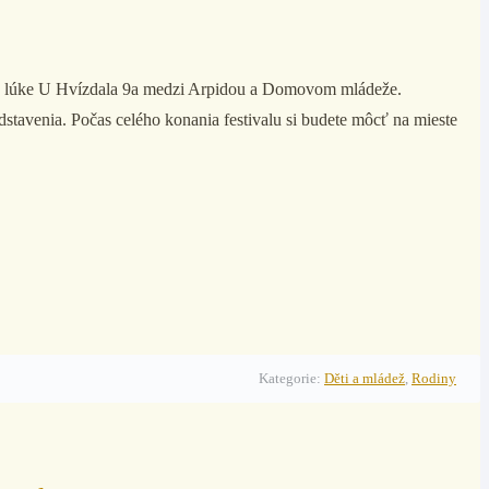
ná na lúke U Hvízdala 9a medzi Arpidou a Domovom mládeže
.
dstavenia. Počas celého konania festivalu si budete môcť na mieste
Kategorie:
Děti a mládež
,
Rodiny