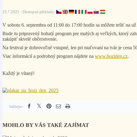
25.7.2025
Dostupné překlady:
V sobotu 6. septembra od 11:00 do 17:00 hodín sa môžete tešiť na u
Bude tu pripravený bohatý program pre malých aj veľkých, ktorý zahŕňa
zakúpiť skvelé občerstvenie.
Na festival je dobrovoľné vstupné, len pri maľovaní na tvár je cena 5
Viac informácií a podrobný program nájdete na
www.boziden.cz
.
Každý je vítaný!
Sdílejte:
MOHLO BY VÁS TAKÉ ZAJÍMAT