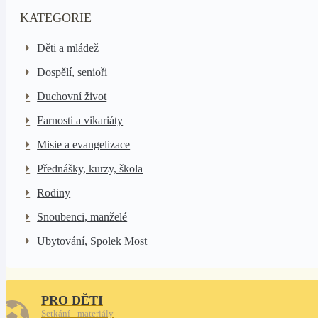
KATEGORIE
Děti a mládež
Dospělí, senioři
Duchovní život
Farnosti a vikariáty
Misie a evangelizace
Přednášky, kurzy, škola
Rodiny
Snoubenci, manželé
Ubytování, Spolek Most
PRO DĚTI
Setkání - materiály