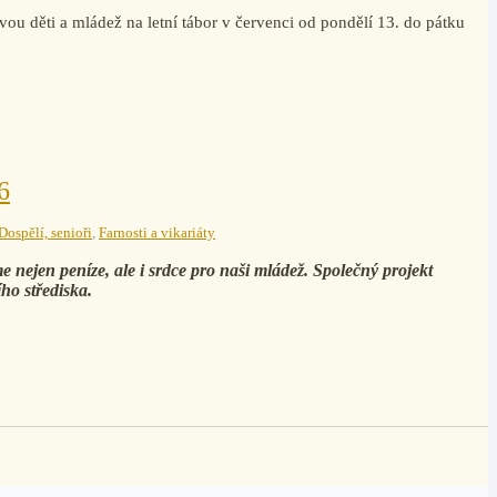
vou děti a mládež na letní tábor v červenci od pondělí 13. do pátku
6
Dospělí, senioři
,
Farnosti a vikariáty
nejen peníze, ale i srdce pro naši mládež. Společný projekt
ího střediska.