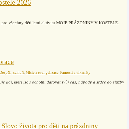
ostele 2026
vila pro všechny děti letní aktivitu MOJE PRÁZDNINY V KOSTELE.
orace
Dospělí, senioři
,
Misie a evangelizace
,
Farnosti a vikariáty
je lidi, kteří jsou ochotni darovat svůj čas, nápady a srdce do služby
 Slovo života pro děti na prázdniny