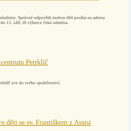
ázdniny. Správné odpovědi mohou děti posílat na adresu
 do 15. září, tři výherce čeká odměna.
 centrum Petrklíč
trklíč zve do svého společenství.
 děti se sv. Františkem z Assisi