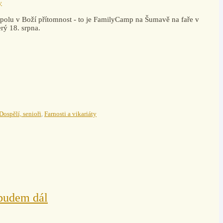
y
t spolu v Boží přítomnost - to je FamilyCamp na Šumavě na faře v
rý 18. srpna.
Dospělí, senioři
,
Farnosti a vikariáty
 budem dál