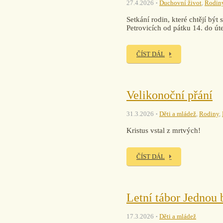
27.4.2026
Duchovní život
,
Rodin
Setkání rodin, které chtějí bý
Petrovicích od pátku 14. do úte
ČÍST DÁL
Velikonoční přání
31.3.2026
Děti a mládež
,
Rodiny
,
Kristus vstal z mrtvých!
ČÍST DÁL
Letní tábor Jednou
17.3.2026
Děti a mládež