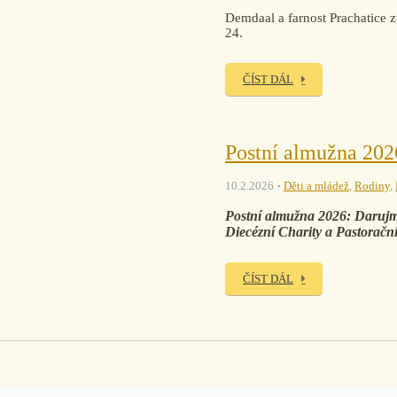
Demdaal a farnost Prachatice z
24.
ČÍST DÁL
Postní almužna 202
10.2.2026
Děti a mládež
,
Rodiny
,
Postní almužna 2026: Darujme 
Diecézní Charity a Pastoračn
ČÍST DÁL