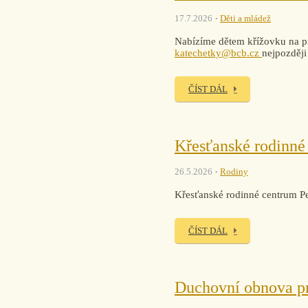
17.7.2026
Děti a mládež
Nabízíme dětem křížovku na pr
katechetky@bcb.cz
nejpozději
ČÍST DÁL
Křesťanské rodinné
26.5.2026
Rodiny
Křesťanské rodinné centrum Pe
ČÍST DÁL
Duchovní obnova pro