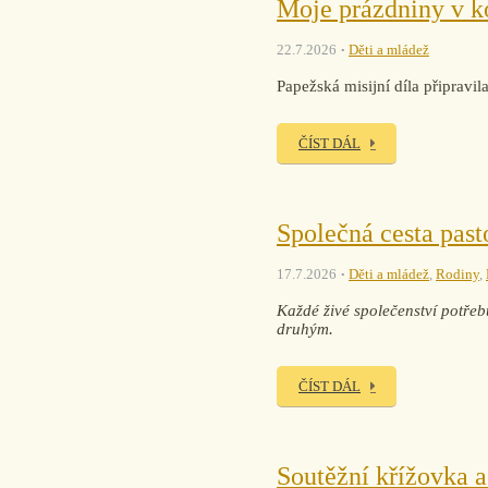
Moje prázdniny v k
22.7.2026
Děti a mládež
Papežská misijní díla připra
ČÍST DÁL
Společná cesta past
17.7.2026
Děti a mládež
,
Rodiny
,
Každé živé společenství potřebu
druhým.
ČÍST DÁL
Soutěžní křížovka a