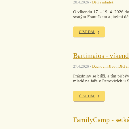
28.4.2026
Děti a mládež
O víkendu 17. - 19. 4. 2026 dor
svatým Františkem a jinými dět
ČÍST DÁL
Bartimaios - víken
27.4.2026
Duchovní život
,
Děti a
Prázdniny se blíží, a tím přib
mladé na faře v Petrovicích u 
ČÍST DÁL
FamilyCamp - setká