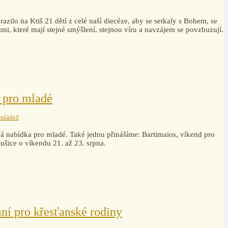
azilo na Ktiš 21 dětí z celé naší diecéze, aby se setkaly s Bohem, se
mi, které mají stejné smýšlení, stejnou víru a navzájem se povzbuzují.
d pro mladé
 mládež
ývá nabídka pro mladé. Také jednu přinášíme: Bartimaios, víkend pro
Sušice o víkendu 21. až 23. srpna.
ní pro křesťanské rodiny