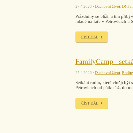
27.4.2026
Duchovní život
,
Děti a
Prázdniny se blíží, a tím přib
mladé na faře v Petrovicích u 
ČÍST DÁL
FamilyCamp - setká
27.4.2026
Duchovní život
,
Rodin
Setkání rodin, které chtějí bý
Petrovicích od pátku 14. do úte
ČÍST DÁL