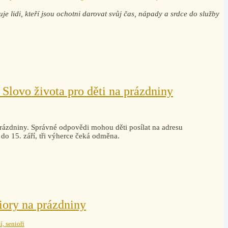
je lidi, kteří jsou ochotni darovat svůj čas, nápady a srdce do služby
 Slovo života pro děti na prázdniny
ázdniny. Správné odpovědi mohou děti posílat na adresu
 do 15. září, tři výherce čeká odměna.
iory na prázdniny
í, senioři