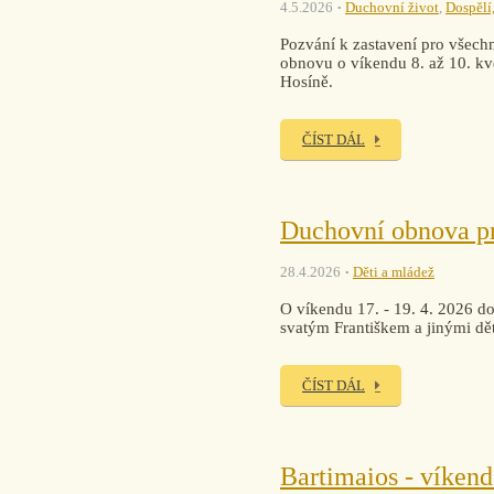
4.5.2026
Duchovní život
,
Dospělí,
Pozvání k zastavení pro všechn
obnovu o víkendu 8. až 10. kvě
Hosíně.
ČÍST DÁL
Duchovní obnova pro
28.4.2026
Děti a mládež
O víkendu 17. - 19. 4. 2026 dor
svatým Františkem a jinými dět
ČÍST DÁL
Bartimaios - víken