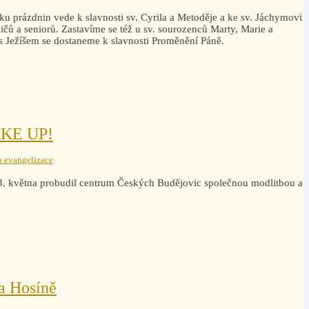
ku prázdnin vede k slavnosti sv. Cyrila a Metoděje a ke sv. Jáchymovi
čů a seniorů. Zastavíme se též u sv. sourozenců Marty, Marie a
 s Ježíšem se dostaneme k slavnosti Proměnění Páně.
WAKE UP!
a evangelizace
3. května probudil centrum Českých Budějovic společnou modlitbou a
a Hosíně