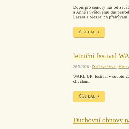
Dopis pro seniory nás od začát
a Anně i Světovému dni prarodi
Lazara a přes jejich přebývání
ČÍST DÁL
letniční festival 
26.5.2026
Duchovní život
,
Misie 
WAKE UP! festival v sobotu 2
chválami
ČÍST DÁL
Duchovní obnovy n