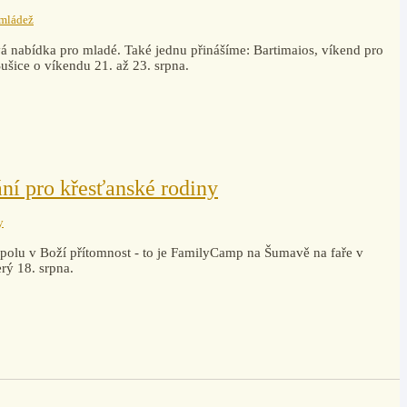
 mládež
ývá nabídka pro mladé. Také jednu přinášíme: Bartimaios, víkend pro
Sušice o víkendu 21. až 23. srpna.
ní pro křesťanské rodiny
y
t spolu v Boží přítomnost - to je FamilyCamp na Šumavě na faře v
rý 18. srpna.