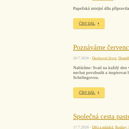
Papežská misijní díla připra
ČÍST DÁL
Poznáváme červenc
20.7.2026
Duchovní život
,
Dospěl
Nabízíme: Svatí na každý den v
nechat povzbudit a inspirovat 
Schelingovou.
ČÍST DÁL
Společná cesta past
17.7.2026
Děti a mládež
,
Rodiny
,