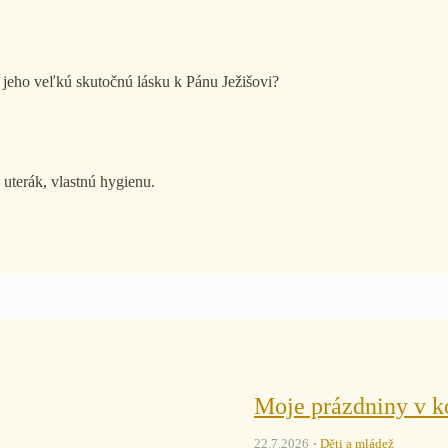
jeho veľkú skutočnú lásku k Pánu Ježišovi?
uterák, vlastnú hygienu.
Moje prázdniny v k
22.7.2026
Děti a mládež