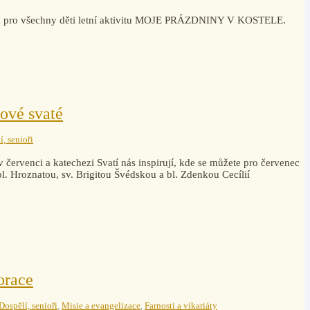
vila pro všechny děti letní aktivitu MOJE PRÁZDNINY V KOSTELE.
ové svaté
í, senioři
 červenci a katechezi Svatí nás inspirují, kde se můžete pro červenec
bl. Hroznatou, sv. Brigitou Švédskou a bl. Zdenkou Cecílií
orace
Dospělí, senioři
,
Misie a evangelizace
,
Farnosti a vikariáty