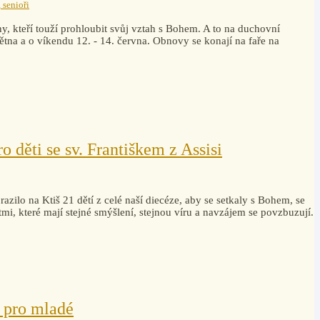
 senioři
y, kteří touží prohloubit svůj vztah s Bohem. A to na duchovní
tna a o víkendu 12. - 14. června. Obnovy se konají na faře na
 děti se sv. Františkem z Assisi
azilo na Ktiš 21 dětí z celé naší diecéze, aby se setkaly s Bohem, se
mi, které mají stejné smýšlení, stejnou víru a navzájem se povzbuzují.
d pro mladé