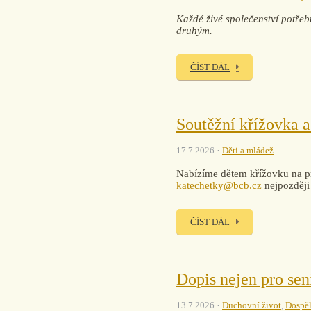
Každé živé společenství potřebu
druhým.
ČÍST DÁL
Soutěžní křížovka a
17.7.2026
Děti a mládež
Nabízíme dětem křížovku na pr
katechetky@bcb.cz
nejpozději
ČÍST DÁL
Dopis nejen pro sen
13.7.2026
Duchovní život
,
Dospěl