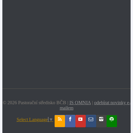
© 2026 Pastorační středisko BČB |
IS OMNIA
|
odebírat novinky e-
mailem
Select Language
▼