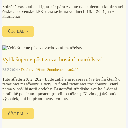
Srdečně vás spolu s Ligou pár páru zveme na společnou konferenci
české a slovenské LPP, která se koná ve dnech 18. - 20. října v
Kroměříži.
ČÍST DÁL
Vyhlašujeme půst za zachování manželství
28.2.2024
Duchovní život
,
Snoubenci, manželé
Tuto středu 28. 2. 2024 bude zahájena rozprava (ve třetím čtení) o
redefinici manželství a tedy i o úplné redefinici rodičovství, která
nemá v naší historii obdoby. Pastorační středisko zve ke 3-denní
modlitbě posílenou postem (modlitba tělem). Nevíme, jaký bude
výsledek, ani ho přímo neovlivníme.
ČÍST DÁL