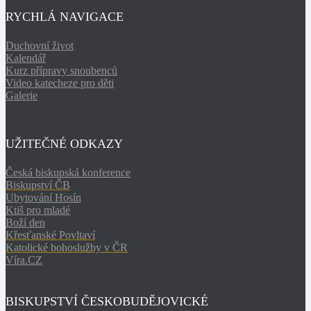
RYCHLÁ NAVIGACE
Duchovní život
Kalendář
Kurz přípravy snoubenců
Video katecheze pro děti
Galerie
UŽITEČNÉ ODKAZY
Česká biskupská konference
Biskupství ČB
Ubytování Hosín
Ktiš pro mladé
Boží den
Křesťanské Povltaví
Katolické bohoslužby v ČR
Víra.CZ
BISKUPSTVÍ ČESKOBUDĚJOVICKÉ