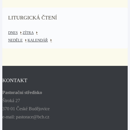
LITURGICKÁ ČTENÍ
DNES
ZÍTRA
NEDĚLE
KALENDÁŘ
KONTAKT
Pastorační středisko
Široká 27
370 01 České Budějovice
e-mail: pastorace@bcb.cz