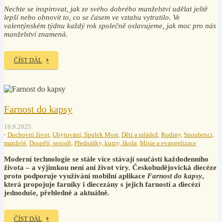
Nechte se inspirovat, jak ze svého dobrého manželství udělat ještě
lepší nebo obnovit to, co se časem ve vztahu vytratilo. Ve
valentýnském týdnu každý rok společně oslavujeme, jak moc pro nás
manželství znamená.
ČÍST DÁL
Farnost do kapsy
18.9.2025
Duchovní život
,
Ubytování, Spolek Most
,
Děti a mládež
,
Rodiny
,
Snoubenci,
manželé
,
Dospělí, senioři
,
Přednášky, kurzy, škola
,
Misie a evangelizace
Moderní technologie se stále více stávají součástí každodenního
života – a výjimkou není ani život víry. Českobudějovická diecéze
proto podporuje využívání mobilní aplikace
Farnost do kapsy
,
která propojuje farníky i diecezány s jejich farností a diecézí
jednoduše, přehledně a aktuálně.
ČÍST DÁL