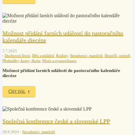
Možnost přidání farních událostí do pastoračního
kalendáře diecéze
1.7.2025
Duchovní život
,
Děti a mládež
,
Rodiny
,
Snoubenci, manželé
,
Dospělí, senioři
,
Přednášky, kurzy, škola
,
Misie a evangelizace
Možnost přidání farních událostí do pastoračního kalendáře
diecéze
ČÍST DÁL
Společná konference české a slovenské LPP
28.8.2024
Snoubenci, manželé