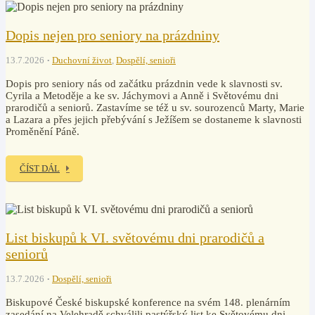
Dopis nejen pro seniory na prázdniny
13.7.2026
Duchovní život
,
Dospělí, senioři
Dopis pro seniory nás od začátku prázdnin vede k slavnosti sv.
Cyrila a Metoděje a ke sv. Jáchymovi a Anně i Světovému dni
prarodičů a seniorů. Zastavíme se též u sv. sourozenců Marty, Marie
a Lazara a přes jejich přebývání s Ježíšem se dostaneme k slavnosti
Proměnění Páně.
ČÍST DÁL
List biskupů k VI. světovému dni prarodičů a
seniorů
13.7.2026
Dospělí, senioři
Biskupové České biskupské konference na svém 148. plenárním
zasedání na Velehradě schválili pastýřský list ke Světovému dni