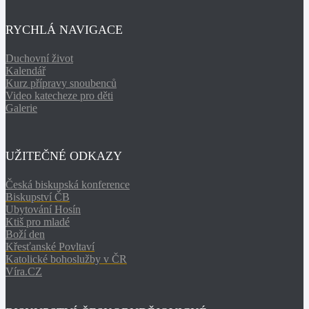
RYCHLÁ NAVIGACE
Duchovní život
Kalendář
Kurz přípravy snoubenců
Video katecheze pro děti
Galerie
UŽITEČNÉ ODKAZY
Česká biskupská konference
Biskupství ČB
Ubytování Hosín
Ktiš pro mladé
Boží den
Křesťanské Povltaví
Katolické bohoslužby v ČR
Víra.CZ