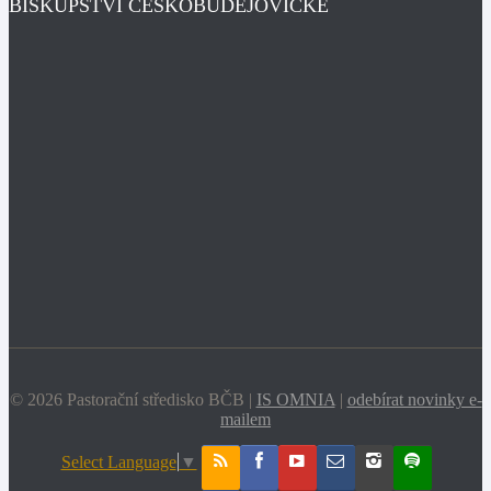
BISKUPSTVÍ ČESKOBUDĚJOVICKÉ
© 2026 Pastorační středisko BČB |
IS OMNIA
|
odebírat novinky e-
mailem
Select Language
▼