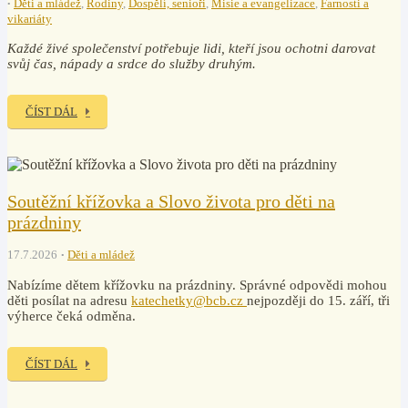
Děti a mládež
,
Rodiny
,
Dospělí, senioři
,
Misie a evangelizace
,
Farnosti a
vikariáty
Každé živé společenství potřebuje lidi, kteří jsou ochotni darovat
svůj čas, nápady a srdce do služby druhým.
ČÍST DÁL
Soutěžní křížovka a Slovo života pro děti na
prázdniny
17.7.2026
Děti a mládež
Nabízíme dětem křížovku na prázdniny. Správné odpovědi mohou
děti posílat na adresu
katechetky@bcb.cz
nejpozději do 15. září, tři
výherce čeká odměna.
ČÍST DÁL