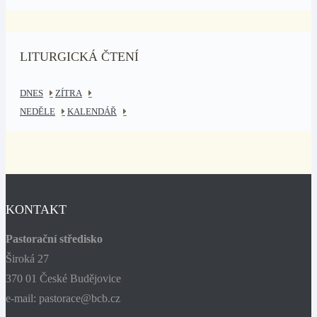
LITURGICKÁ ČTENÍ
DNES
ZÍTRA
NEDĚLE
KALENDÁŘ
KONTAKT
Pastorační středisko
Široká 27
370 01 České Budějovice
e-mail: pastorace@bcb.cz