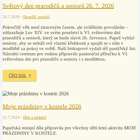
Světový den prarodičů a seniorů 26. 7. 2026
24.7.2026
Dospělí, senioři
Pokročilý věk není ztraceným časem, ale zvláštním povoláním –
zdůrazňuje Lev XIV. ve svém poselství k VI. světovému dni
prarodičů a seniorů, který se bude slavit 26. července. Papež vybízí
seniory, aby se nebáli své vlastní křehkosti a spojili se s ním v
modlitbě za pokoj ve světě. Naši biskupové vydali též pastýřský list.
Národní centrum pro rodinu připravilo pastorační příručku k VI.
světovému dni pro prarodiče a seniory i s modlitbou.
ČÍST DÁL
Moje prázdniny v kostele 2026
22.7.2026
Děti a mládež
Papežská misijní díla připravila pro všechny děti letní aktivitu MOJE
PRÁZDNINY V KOSTELE.