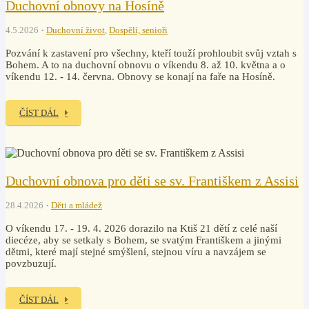
Duchovní obnovy na Hosíně
4.5.2026
Duchovní život
,
Dospělí, senioři
Pozvání k zastavení pro všechny, kteří touží prohloubit svůj vztah s
Bohem. A to na duchovní obnovu o víkendu 8. až 10. května a o
víkendu 12. - 14. června. Obnovy se konají na faře na Hosíně.
ČÍST DÁL
Duchovní obnova pro děti se sv. Františkem z Assisi
28.4.2026
Děti a mládež
O víkendu 17. - 19. 4. 2026 dorazilo na Ktiš 21 dětí z celé naší
diecéze, aby se setkaly s Bohem, se svatým Františkem a jinými
dětmi, které mají stejné smýšlení, stejnou víru a navzájem se
povzbuzují.
ČÍST DÁL