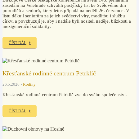
Biskupové České biskupské konference na svém 148. plenárním
zasedání na Velehradě schválili pastýřský list ke Světovému dni
prarodičů a seniorů, který letos připadá na neděli 26. července. V
listu děkují seniorům za jejich svědectví víry, modlitbu i službu
církvi a povzbuzují je, aby i nadále byli nositeli naděje, blízkosti a
mezigenerační solidarity.
ČÍST DÁL
Křesťanské rodinné centrum Petrklíč
26.5.2026
Rodiny
Křesťanské rodinné centrum Petrklíč zve do svého společenství.
ČÍST DÁL