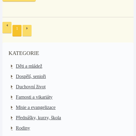
1
KATEGORIE
Děti a mládež
Dospělí, senioři
Duchovní život
Farnosti a vikariáty
Misie a evangelizace
Přednášky, kurzy, škola
Rodiny