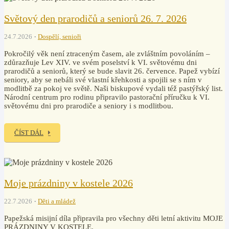
Světový den prarodičů a seniorů 26. 7. 2026
24.7.2026
Dospělí, senioři
Pokročilý věk není ztraceným časem, ale zvláštním povoláním –
zdůrazňuje Lev XIV. ve svém poselství k VI. světovému dni
prarodičů a seniorů, který se bude slavit 26. července. Papež vybízí
seniory, aby se nebáli své vlastní křehkosti a spojili se s ním v
modlitbě za pokoj ve světě. Naši biskupové vydali též pastýřský list.
Národní centrum pro rodinu připravilo pastorační příručku k VI.
světovému dni pro prarodiče a seniory i s modlitbou.
ČÍST DÁL
Moje prázdniny v kostele 2026
22.7.2026
Děti a mládež
Papežská misijní díla připravila pro všechny děti letní aktivitu MOJE
PRÁZDNINY V KOSTELE.