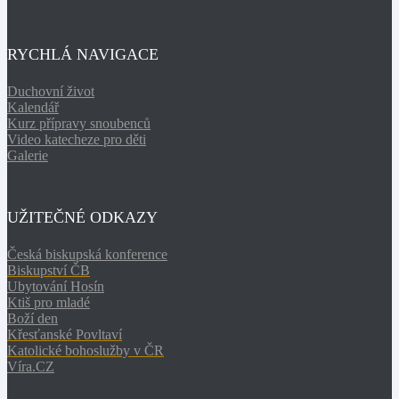
RYCHLÁ NAVIGACE
Duchovní život
Kalendář
Kurz přípravy snoubenců
Video katecheze pro děti
Galerie
UŽITEČNÉ ODKAZY
Česká biskupská konference
Biskupství ČB
Ubytování Hosín
Ktiš pro mladé
Boží den
Křesťanské Povltaví
Katolické bohoslužby v ČR
Víra.CZ