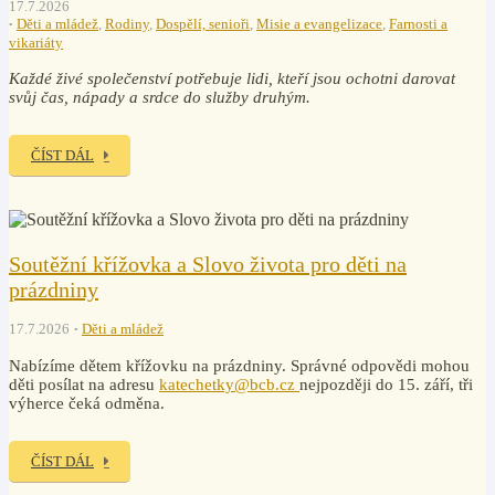
17.7.2026
Děti a mládež
,
Rodiny
,
Dospělí, senioři
,
Misie a evangelizace
,
Farnosti a
vikariáty
Každé živé společenství potřebuje lidi, kteří jsou ochotni darovat
svůj čas, nápady a srdce do služby druhým.
ČÍST DÁL
Soutěžní křížovka a Slovo života pro děti na
prázdniny
17.7.2026
Děti a mládež
Nabízíme dětem křížovku na prázdniny. Správné odpovědi mohou
děti posílat na adresu
katechetky@bcb.cz
nejpozději do 15. září, tři
výherce čeká odměna.
ČÍST DÁL