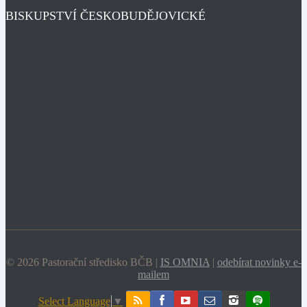
BISKUPSTVÍ ČESKOBUDĚJOVICKÉ
© 2026 Pastorační středisko BČB |
IS OMNIA
|
odebírat novinky e-
mailem
Select Language
▼