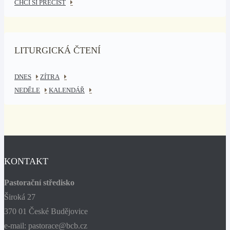
CHCI SI PŘEČÍST
LITURGICKÁ ČTENÍ
DNES
ZÍTRA
NEDĚLE
KALENDÁŘ
KONTAKT
Pastorační středisko
Široká 27
370 01 České Budějovice
e-mail: pastorace@bcb.cz