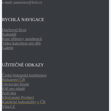
e-mail: pastorace@bcb.cz
RYCHLÁ NAVIGACE
Duchovní život
Kalendář
Kurz přípravy snoubenců
Video katecheze pro děti
Galerie
UŽITEČNÉ ODKAZY
Česká biskupská konference
Biskupství ČB
Ubytování Hosín
Ktiš pro mladé
Boží den
Křesťanské Povltaví
Katolické bohoslužby v ČR
Víra.CZ