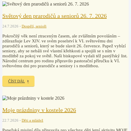
Světový den prarodičů a seniorů 26. 7. 2026
24.7.2026
Dospělí, senioři
Pokročilý věk není ztraceným časem, ale zvláštním povoláním –
zdůrazňuje Lev XIV. ve svém poselství k VI. světovému dni
prarodičů a seniorů, který se bude slavit 26. července. Papež vybízí
seniory, aby se nebáli své vlastní křehkosti a spojili se s ním v
modlitbě za pokoj ve světě. Naši biskupové vydali též pastýřský list.
Národní centrum pro rodinu připravilo pastorační příručku k VI.
světovému dni pro prarodiče a seniory i s modlitbou.
ČÍST DÁL
Moje prázdniny v kostele 2026
22.7.2026
Děti a mládež
Papežská misijní díla připravila pro všechny děti letní aktivitu MOJE