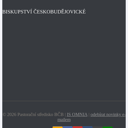
BISKUPSTVÍ ČESKOBUDĚJOVICKÉ
© 2026 Pastorační středisko BČB |
IS OMNIA
|
odebírat novinky e-
mailem