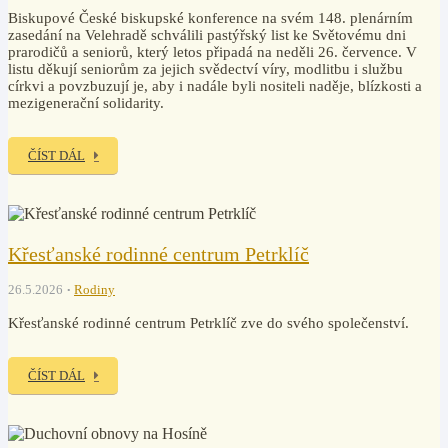
Biskupové České biskupské konference na svém 148. plenárním
zasedání na Velehradě schválili pastýřský list ke Světovému dni
prarodičů a seniorů, který letos připadá na neděli 26. července. V
listu děkují seniorům za jejich svědectví víry, modlitbu i službu
církvi a povzbuzují je, aby i nadále byli nositeli naděje, blízkosti a
mezigenerační solidarity.
ČÍST DÁL
Křesťanské rodinné centrum Petrklíč
26.5.2026
Rodiny
Křesťanské rodinné centrum Petrklíč zve do svého společenství.
ČÍST DÁL