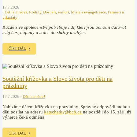
17.7.2026
Děti a mládež
,
Rodiny
,
Dospělí, senioři
,
Misie a evangelizace
,
Farnosti a
vikariáty
Každé živé společenství potřebuje lidi, kteří jsou ochotni darovat
svůj čas, nápady a srdce do služby druhým.
ČÍST DÁL
Soutěžní křížovka a Slovo života pro děti na
prázdniny
17.7.2026
Děti a mládež
Nabízíme dětem křížovku na prázdniny. Správné odpovědi mohou
děti posílat na adresu
katechetky@bcb.cz
nejpozději do 15. září, tři
výherce čeká odměna.
ČÍST DÁL