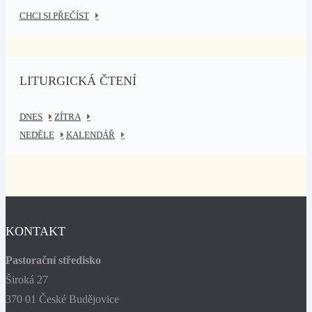
CHCI SI PŘEČÍST
LITURGICKÁ ČTENÍ
DNES
ZÍTRA
NEDĚLE
KALENDÁŘ
KONTAKT
Pastorační středisko
Široká 27
370 01 České Budějovice