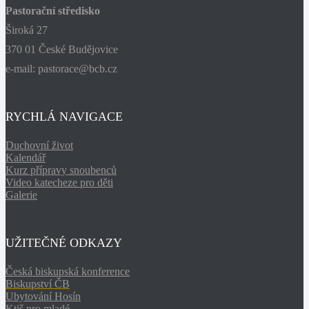
Pastorační středisko
Široká 27
370 01 České Budějovice
e-mail: pastorace@bcb.cz
RYCHLÁ NAVIGACE
Duchovní život
Kalendář
Kurz přípravy snoubenců
Video katecheze pro děti
Galerie
UŽITEČNÉ ODKAZY
Česká biskupská konference
Biskupství ČB
Ubytování Hosín
Ktiš pro mladé