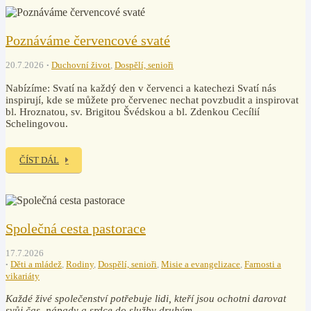
Poznáváme červencové svaté
20.7.2026
Duchovní život
,
Dospělí, senioři
Nabízíme: Svatí na každý den v červenci a katechezi Svatí nás
inspirují, kde se můžete pro červenec nechat povzbudit a inspirovat
bl. Hroznatou, sv. Brigitou Švédskou a bl. Zdenkou Cecílií
Schelingovou.
ČÍST DÁL
Společná cesta pastorace
17.7.2026
Děti a mládež
,
Rodiny
,
Dospělí, senioři
,
Misie a evangelizace
,
Farnosti a
vikariáty
Každé živé společenství potřebuje lidi, kteří jsou ochotni darovat
svůj čas, nápady a srdce do služby druhým.