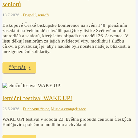
seniorů
13.7.2026
Dospělí, senioři
Biskupové České biskupské konference na svém 148. plenárním
zasedání na Velehradě schválili pastýřský list ke Světovému dni
prarodičů a seniorů, který letos připadá na neděli 26. července. V
listu děkují seniorům za jejich svědectví víry, modlitbu i službu
církvi a povzbuzují je, aby i nadále byli nositeli naděje, blízkosti a
mezigenerační solidarity.
ČÍST DÁL
letniční festival WAKE UP!
26.5.2026
Duchovní život
,
Misie a evangelizace
WAKE UP! festival v sobotu 23. května probudil centrum Českých
Budějovic společnou modlitbou a chválami