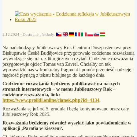
2.12.2024
Dostupné překlady:
Na nadchodzący Jubileuszowy Rok Centrum Duszpasterstwa przy
Biskupstwie České Budějovice przygotowało codzienne rozważania
wywodzące się m.in. z liturgicznych czytań. Codzienne rozważania
przygotowuje ojciec Tomas van Zavrel. Chciałby on tak
wprowadzić nas w konkretny fragment i pomóc przenieść nadzieję i
mądrość płynącą z tekstu biblijnego do każdego dnia.
Codzienne rozważania będziemy publikować na naszych
stronach internetowych – w menu Jubileuszowy Rok –
codzienne rozważania, link:
https://www.prolidi.online/clanek.php?id=4134
.
Rozważania są już od 5. grudnia
i będą kontynuowane przez cały
Jubileuszowy Rok 2025.
Rozważania będziemy również wysyłać jako powiadomienie w
aplikacji ‚Parafia w kieszeni‘.
Ci, którzy w Roku modlitwy otrzymywali poszczególne rozważania