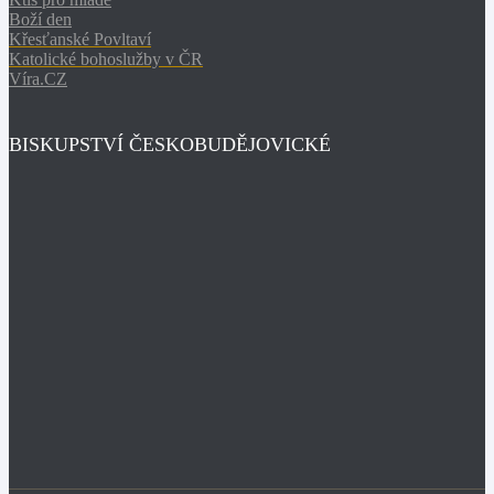
Boží den
Křesťanské Povltaví
Katolické bohoslužby v ČR
Víra.CZ
BISKUPSTVÍ ČESKOBUDĚJOVICKÉ