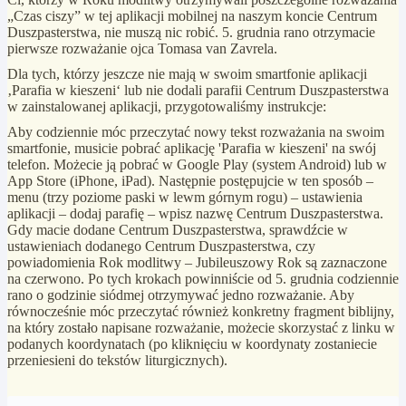
„Czas ciszy” w tej aplikacji mobilnej na naszym koncie Centrum
Duszpasterstwa, nie muszą nic robić. 5. grudnia rano otrzymacie
pierwsze rozważanie ojca Tomasa van Zavrela.
Dla tych, którzy jeszcze nie mają w swoim smartfonie aplikacji
‚Parafia w kieszeni‘ lub nie dodali parafii Centrum Duszpasterstwa
w zainstalowanej aplikacji, przygotowaliśmy instrukcje:
Aby codziennie móc przeczytać nowy tekst rozważania na swoim
smartfonie, musicie pobrać aplikację 'Parafia w kieszeni' na swój
telefon. Możecie ją pobrać w Google Play (system Android) lub w
App Store (iPhone, iPad). Następnie postępujcie w ten sposób –
menu (trzy poziome paski w lewm górnym rogu) – ustawienia
aplikacji – dodaj parafię – wpisz nazwę Centrum Duszpasterstwa.
Gdy macie dodane Centrum Duszpasterstwa, sprawdźcie w
ustawieniach dodanego Centrum Duszpasterstwa, czy
powiadomienia Rok modlitwy – Jubileuszowy Rok są zaznaczone
na czerwono. Po tych krokach powinniście od 5. grudnia codziennie
rano o godzinie siódmej otrzymywać jedno rozważanie. Aby
równocześnie móc przeczytać również konkretny fragment biblijny,
na który zostało napisane rozważanie, możecie skorzystać z linku w
podanych koordynatach (po kliknięciu w koordynaty zostaniecie
przeniesieni do tekstów liturgicznych).