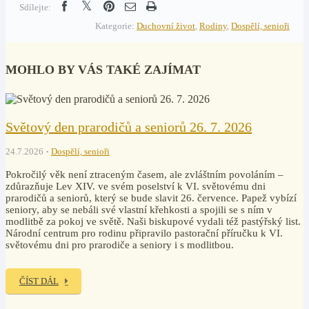
Sdílejte:
Kategorie:
Duchovní život
,
Rodiny
,
Dospělí, senioři
MOHLO BY VÁS TAKÉ ZAJÍMAT
Světový den prarodičů a seniorů 26. 7. 2026
24.7.2026
Dospělí, senioři
Pokročilý věk není ztraceným časem, ale zvláštním povoláním –
zdůrazňuje Lev XIV. ve svém poselství k VI. světovému dni
prarodičů a seniorů, který se bude slavit 26. července. Papež vybízí
seniory, aby se nebáli své vlastní křehkosti a spojili se s ním v
modlitbě za pokoj ve světě. Naši biskupové vydali též pastýřský list.
Národní centrum pro rodinu připravilo pastorační příručku k VI.
světovému dni pro prarodiče a seniory i s modlitbou.
ČÍST DÁL