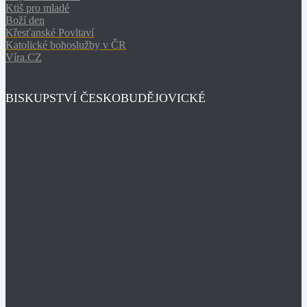
Ktiš pro mladé
Boží den
Křesťanské Povltaví
Katolické bohoslužby v ČR
Víra.CZ
BISKUPSTVÍ ČESKOBUDĚJOVICKÉ