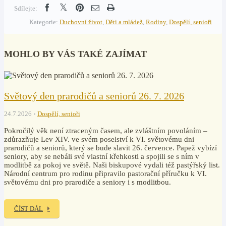
Sdílejte:
Kategorie:
Duchovní život
,
Děti a mládež
,
Rodiny
,
Dospělí, senioři
MOHLO BY VÁS TAKÉ ZAJÍMAT
Světový den prarodičů a seniorů 26. 7. 2026
24.7.2026
Dospělí, senioři
Pokročilý věk není ztraceným časem, ale zvláštním povoláním –
zdůrazňuje Lev XIV. ve svém poselství k VI. světovému dni
prarodičů a seniorů, který se bude slavit 26. července. Papež vybízí
seniory, aby se nebáli své vlastní křehkosti a spojili se s ním v
modlitbě za pokoj ve světě. Naši biskupové vydali též pastýřský list.
Národní centrum pro rodinu připravilo pastorační příručku k VI.
světovému dni pro prarodiče a seniory i s modlitbou.
ČÍST DÁL