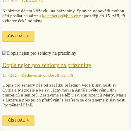
17.7.2026
Děti a mládež
Nabízíme dětem křížovku na prázdniny. Správné odpovědi mohou
děti posílat na adresu
katechetky@bcb.cz
nejpozději do 15. září, tři
výherce čeká odměna.
ČÍST DÁL
Dopis nejen pro seniory na prázdniny
13.7.2026
Duchovní život
,
Dospělí, senioři
Dopis pro seniory nás od začátku prázdnin vede k slavnosti sv.
Cyrila a Metoděje a ke sv. Jáchymovi a Anně i Světovému dni
prarodičů a seniorů. Zastavíme se též u sv. sourozenců Marty, Marie
a Lazara a přes jejich přebývání s Ježíšem se dostaneme k slavnosti
Proměnění Páně.
ČÍST DÁL