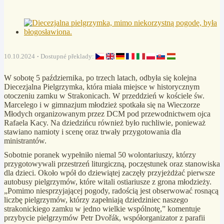
10.10.2024
Dostupné překlady:
W sobotę 5 października, po trzech latach, odbyła się kolejna
Diecezjalna Pielgrzymka, która miała miejsce w historycznym
otoczeniu zamku w Strakonicach. W przeddzień w kościele św.
Marcelego i w gimnazjum młodzież spotkała się na Wieczorze
Młodych organizowanym przez DCM pod przewodnictwem ojca
Rafaela Kacy. Na dziedzińcu również było ruchliwie, ponieważ
stawiano namioty i scenę oraz trwały przygotowania dla
ministrantów.
Sobotnie poranek wypełniło niemal 50 wolontariuszy, którzy
przygotowywali przestrzeń liturgiczną, poczęstunek oraz stanowiska
dla dzieci. Około wpół do dziewiątej zaczęły przyjeżdżać pierwsze
autobusy pielgrzymów, które witali ostiariusze z grona młodzieży.
„Pomimo niesprzyjającej pogody, radością jest obserwować rosnącą
liczbę pielgrzymów, którzy zapełniają dziedziniec naszego
strakonickiego zamku w jedno wielkie wspólnotę,” komentuje
przybycie pielgrzymów Petr Dvořák, współorganizator z parafii