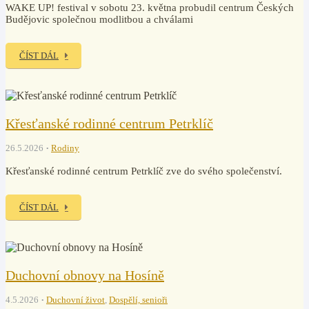
WAKE UP! festival v sobotu 23. května probudil centrum Českých
Budějovic společnou modlitbou a chválami
ČÍST DÁL
Křesťanské rodinné centrum Petrklíč
26.5.2026
Rodiny
Křesťanské rodinné centrum Petrklíč zve do svého společenství.
ČÍST DÁL
Duchovní obnovy na Hosíně
4.5.2026
Duchovní život
,
Dospělí, senioři