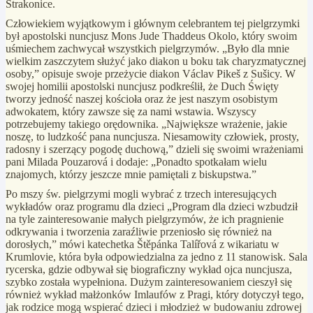
Strakonice.
Człowiekiem wyjątkowym i głównym celebrantem tej pielgrzymki
był apostolski nuncjusz Mons Jude Thaddeus Okolo, który swoim
uśmiechem zachwycał wszystkich pielgrzymów. „Było dla mnie
wielkim zaszczytem służyć jako diakon u boku tak charyzmatycznej
osoby,” opisuje swoje przeżycie diakon Václav Pikeš z Sušicy. W
swojej homilii apostolski nuncjusz podkreślił, że Duch Święty
tworzy jedność naszej kościoła oraz że jest naszym osobistym
adwokatem, który zawsze się za nami wstawia. Wszyscy
potrzebujemy takiego orędownika. „Największe wrażenie, jakie
noszę, to ludzkość pana nuncjusza. Niesamowity człowiek, prosty,
radosny i szerzący pogodę duchową,” dzieli się swoimi wrażeniami
pani Milada Pouzarová i dodaje: „Ponadto spotkałam wielu
znajomych, którzy jeszcze mnie pamiętali z biskupstwa.”
Po mszy św. pielgrzymi mogli wybrać z trzech interesujących
wykładów oraz programu dla dzieci „Program dla dzieci wzbudził
na tyle zainteresowanie małych pielgrzymów, że ich pragnienie
odkrywania i tworzenia zaraźliwie przeniosło się również na
dorosłych,” mówi katechetka Štěpánka Talířová z wikariatu w
Krumlovie, która była odpowiedzialna za jedno z 11 stanowisk. Sala
rycerska, gdzie odbywał się biograficzny wykład ojca nuncjusza,
szybko została wypełniona. Dużym zainteresowaniem cieszył się
również wykład małżonków Imlaufów z Pragi, który dotyczył tego,
jak rodzice mogą wspierać dzieci i młodzież w budowaniu zdrowej