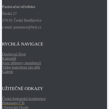
Pastorační středisko
Široká 27
370 01 České Budějovice
e-mail: pastorace@bcb.cz
RYCHLÁ NAVIGACE
Duchovní život
Kalendář
Kurz přípravy snoubenců
Video katecheze pro děti
Galerie
UŽITEČNÉ ODKAZY
Česká biskupská konference
Biskupství ČB
Ubytování Hosín