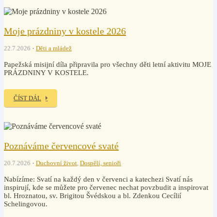
Moje prázdniny v kostele 2026
22.7.2026
Děti a mládež
Papežská misijní díla připravila pro všechny děti letní aktivitu MOJE
PRÁZDNINY V KOSTELE.
ČÍST DÁL
Poznáváme červencové svaté
20.7.2026
Duchovní život
,
Dospělí, senioři
Nabízíme: Svatí na každý den v červenci a katechezi Svatí nás
inspirují, kde se můžete pro červenec nechat povzbudit a inspirovat
bl. Hroznatou, sv. Brigitou Švédskou a bl. Zdenkou Cecílií
Schelingovou.