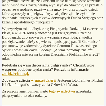
pielgrzymki cieszę się, że z dziećmi udało nam się wstać wcześnie
rano i wspólnie z naszą parafią wyruszyć do Strakonic, że przestało
padać, ze wspólnego przeżywania mszy św. oraz z liczby dzieci,
które wyruszyły na pielgrzymkę z całej diecezji; cieszyło mnie
dokonanie liturgicznych tekstów dotyczących Ducha Świętego oraz
kazanie apostolskiego nuncjusza.”
W przyszłym roku odbędzie się Pielgrzymka Rodzin, 14 czerwca w
Písku, a w 2026 roku planowana jest Pielgrzymka Dzieci w
Borovanach. „To znowu była wspaniała przygoda, a wielkie
podziękowanie należy się wiernym pulsującej parafii Strakonice,”
podsumowuje zadowolony dyrektor Centrum Duszpasterskiego
ojciec Tomas van Zavrel i dodaje: „A teraz pozostaje znaleźć
odpowiednie miejsce na kolejną Diecezjalną Pielgrzymkę w 2027
roku.”
Podobała się wam diecezjalna pielgrzymka? Chcielibyście
wesprzeć podobne wydarzenia? Potrzebne informacje
znajdziecie tutaj.
Zobaczcie zdjęcia
w naszej galerii.
Autorem fotografii jest Michal
Klečka, fotograf stowarzyszenia Człowiek i Wiara.
Za przeczytanie również warto
tego świadectwa
uczestnika
pielgrzymki oraz ojca rodziny.