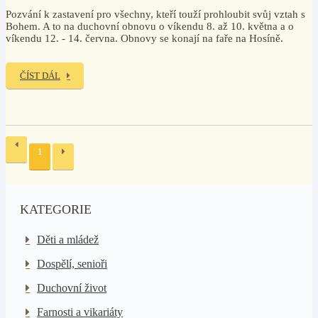
Pozvání k zastavení pro všechny, kteří touží prohloubit svůj vztah s
Bohem. A to na duchovní obnovu o víkendu 8. až 10. května a o
víkendu 12. - 14. června. Obnovy se konají na faře na Hosíně.
ČÍST DÁL
1
KATEGORIE
Děti a mládež
Dospělí, senioři
Duchovní život
Farnosti a vikariáty