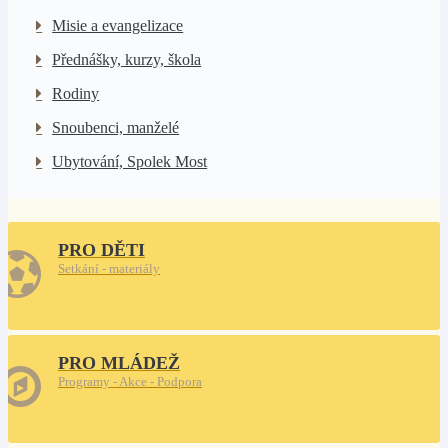
Misie a evangelizace
Přednášky, kurzy, škola
Rodiny
Snoubenci, manželé
Ubytování, Spolek Most
PRO DĚTI
Setkání - materiály
PRO MLÁDEŽ
Programy - Akce - Podpora