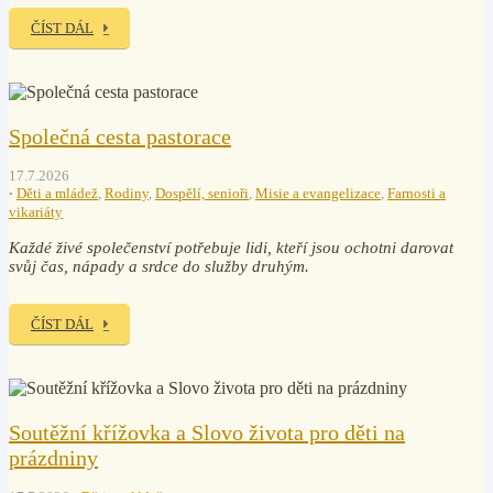
ČÍST DÁL
Společná cesta pastorace
17.7.2026
Děti a mládež
,
Rodiny
,
Dospělí, senioři
,
Misie a evangelizace
,
Farnosti a
vikariáty
Každé živé společenství potřebuje lidi, kteří jsou ochotni darovat
svůj čas, nápady a srdce do služby druhým.
ČÍST DÁL
Soutěžní křížovka a Slovo života pro děti na
prázdniny