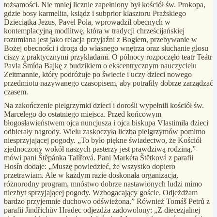
tożsamości. Nie mniej licznie zapełniony był kościół św. Prokopa,
gdzie bosy karmelita, ksiądz i subprior klasztoru Prażskiego
Dzieciątka Jezus, Pavel Pola, wprowadził obecnych w
kontemplacyjną modlitwę, która w tradycji chrześcijańskiej
rozumiana jest jako relacja przyjaźni z Bogiem, przebywanie w
Bożej obecności i droga do własnego wnętrza oraz słuchanie głosu
ciszy z praktycznymi przykładami. O północy rozpoczęło teatr Teátr
Pavla Šmída Bajkę z budzikiem o ekscentrycznym nauczycielu
Zeitmannie, który podróżuje po świecie i uczy dzieci nowego
przedmiotu nazywanego czasopisem, aby potrafiły dobrze zarządzać
czasem.
Na zakończenie pielgrzymki dzieci i dorośli wypełnili kościół św.
Marcelego do ostatniego miejsca. Przed końcowym
błogosławieństwem ojca nuncjusza i ojca biskupa Vlastimila dzieci
odbierały nagrody. Wielu zaskoczyła liczba pielgrzymów pomimo
niesprzyjającej pogody. „To było piękne świadectwo, że Kościół
zjednoczony wokół naszych pasterzy jest prawdziwą rodziną,”
mówi pani Štěpánka Talířová. Pani Markéta Štětková z parafii
Hosín dodaje: „Muszę powiedzieć, że wszystko dopiero
przetrawiam. Ale w każdym razie doskonała organizacja,
różnorodny program, mnóstwo dobrze nastawionych ludzi mimo
niezbyt sprzyjającej pogody. Wzbogacający goście. Odjeżdżam
bardzo przyjemnie duchowo odświeżona.” Również Tomáš Petrů z
parafii Jindřichův Hradec odjeżdża zadowolony: „Z diecezjalnej