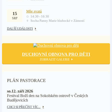
Mše svatá
15
14:30 - 16:30
SRP
Socha Panny Marie hlubocké v Zámostí
DALŠÍ UDÁLOSTI
DUCHOVNÍ OBNOVA PRO DĚTI
ZOBRAZIT GALERII
PLÁN PASTORACE
so.12. září 2026
Festival Boží den na Sokolském ostrově v Českých
Budějovicích
CHCI SI PŘEČÍST VÍC...