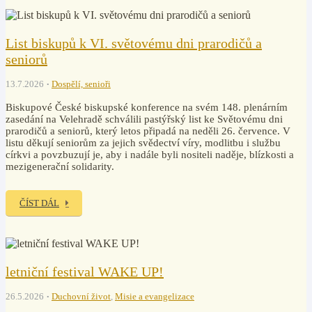
List biskupů k VI. světovému dni prarodičů a
seniorů
13.7.2026
Dospělí, senioři
Biskupové České biskupské konference na svém 148. plenárním
zasedání na Velehradě schválili pastýřský list ke Světovému dni
prarodičů a seniorů, který letos připadá na neděli 26. července. V
listu děkují seniorům za jejich svědectví víry, modlitbu i službu
církvi a povzbuzují je, aby i nadále byli nositeli naděje, blízkosti a
mezigenerační solidarity.
ČÍST DÁL
letniční festival WAKE UP!
26.5.2026
Duchovní život
,
Misie a evangelizace