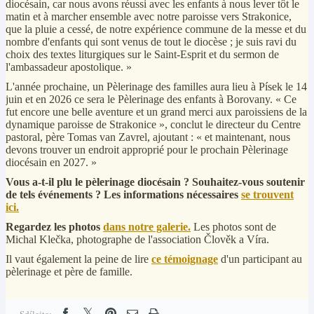
diocésain, car nous avons réussi avec les enfants à nous lever tôt le
matin et à marcher ensemble avec notre paroisse vers Strakonice,
que la pluie a cessé, de notre expérience commune de la messe et du
nombre d'enfants qui sont venus de tout le diocèse ; je suis ravi du
choix des textes liturgiques sur le Saint-Esprit et du sermon de
l'ambassadeur apostolique. »
L'année prochaine, un Pèlerinage des familles aura lieu à Písek le 14
juin et en 2026 ce sera le Pèlerinage des enfants à Borovany. « Ce
fut encore une belle aventure et un grand merci aux paroissiens de la
dynamique paroisse de Strakonice », conclut le directeur du Centre
pastoral, père Tomas van Zavrel, ajoutant : « et maintenant, nous
devons trouver un endroit approprié pour le prochain Pèlerinage
diocésain en 2027. »
Vous a-t-il plu le pèlerinage diocésain ? Souhaitez-vous soutenir
de tels événements ? Les informations nécessaires
se trouvent
ici.
Regardez les photos
dans notre galerie.
Les photos sont de
Michal Klečka, photographe de l'association Člověk a Víra.
Il vaut également la peine de lire
ce témoignage
d'un participant au
pèlerinage et père de famille.