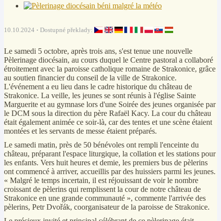
10.10.2024
Dostupné překlady:
Le samedi 5 octobre, après trois ans, s'est tenue une nouvelle
Pèlerinage diocésain, au cours duquel le Centre pastoral a collaboré
étroitement avec la paroisse catholique romaine de Strakonice, grâce
au soutien financier du conseil de la ville de Strakonice.
L'événement a eu lieu dans le cadre historique du château de
Strakonice. La veille, les jeunes se sont réunis à l'église Sainte
Marguerite et au gymnase lors d'une Soirée des jeunes organisée par
le DCM sous la direction du père Rafaël Kacy. La cour du château
était également animée ce soir-là, car des tentes et une scène étaient
montées et les servants de messe étaient préparés.
Le samedi matin, près de 50 bénévoles ont rempli l'enceinte du
château, préparant l'espace liturgique, la collation et les stations pour
les enfants. Vers huit heures et demie, les premiers bus de pèlerins
ont commencé à arriver, accueillis par des huissiers parmi les jeunes.
« Malgré le temps incertain, il est réjouissant de voir le nombre
croissant de pèlerins qui remplissent la cour de notre château de
Strakonice en une grande communauté », commente l'arrivée des
pèlerins, Petr Dvořák, coorganisateur de la paroisse de Strakonice.
Le précieux invité et principal célébrant de ce pèlerinage était