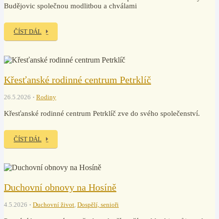
Budějovic společnou modlitbou a chválami
ČÍST DÁL
Křesťanské rodinné centrum Petrklíč
26.5.2026
Rodiny
Křesťanské rodinné centrum Petrklíč zve do svého společenství.
ČÍST DÁL
Duchovní obnovy na Hosíně
4.5.2026
Duchovní život
,
Dospělí, senioři