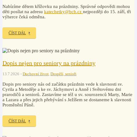
Nabízíme dětem křížovku na prázdniny. Správné odpovědi mohou
děti posílat na adresu
katechetky@bcb.cz
nejpozději do 15. září, tři
výherce čeká odměna.
ČÍST DÁL
Dopis nejen pro seniory na prázdniny
13.7.2026
Duchovní život
,
Dospělí, senioři
Dopis pro seniory nás od začátku prázdnin vede k slavnosti sv.
Cyrila a Metoděje a ke sv. Jáchymovi a Anně i Světovému dni
prarodičů a seniorů. Zastavíme se též u sv. sourozenců Marty, Marie
a Lazara a přes jejich přebývání s Ježíšem se dostaneme k slavnosti
Proměnění Páně.
ČÍST DÁL