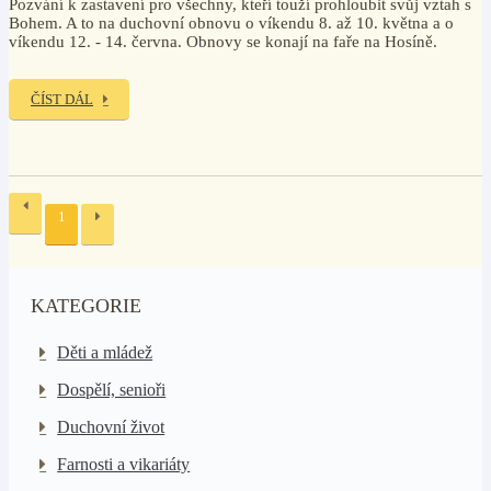
Pozvání k zastavení pro všechny, kteří touží prohloubit svůj vztah s
Bohem. A to na duchovní obnovu o víkendu 8. až 10. května a o
víkendu 12. - 14. června. Obnovy se konají na faře na Hosíně.
ČÍST DÁL
1
KATEGORIE
Děti a mládež
Dospělí, senioři
Duchovní život
Farnosti a vikariáty