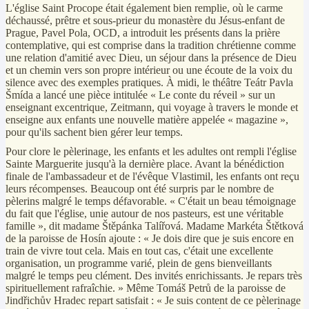
L'église Saint Procope était également bien remplie, où le carme
déchaussé, prêtre et sous-prieur du monastère du Jésus-enfant de
Prague, Pavel Pola, OCD, a introduit les présents dans la prière
contemplative, qui est comprise dans la tradition chrétienne comme
une relation d'amitié avec Dieu, un séjour dans la présence de Dieu
et un chemin vers son propre intérieur ou une écoute de la voix du
silence avec des exemples pratiques. À midi, le théâtre Teátr Pavla
Šmída a lancé une pièce intitulée « Le conte du réveil » sur un
enseignant excentrique, Zeitmann, qui voyage à travers le monde et
enseigne aux enfants une nouvelle matière appelée « magazine »,
pour qu'ils sachent bien gérer leur temps.
Pour clore le pèlerinage, les enfants et les adultes ont rempli l'église
Sainte Marguerite jusqu'à la dernière place. Avant la bénédiction
finale de l'ambassadeur et de l'évêque Vlastimil, les enfants ont reçu
leurs récompenses. Beaucoup ont été surpris par le nombre de
pèlerins malgré le temps défavorable. « C'était un beau témoignage
du fait que l'église, unie autour de nos pasteurs, est une véritable
famille », dit madame Štěpánka Talířová. Madame Markéta Štětková
de la paroisse de Hosín ajoute : « Je dois dire que je suis encore en
train de vivre tout cela. Mais en tout cas, c'était une excellente
organisation, un programme varié, plein de gens bienveillants
malgré le temps peu clément. Des invités enrichissants. Je repars très
spirituellement rafraîchie. » Même Tomáš Petrů de la paroisse de
Jindřichův Hradec repart satisfait : « Je suis content de ce pèlerinage