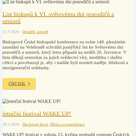
List biskupů k VI. světovému dni prarodičů a
seniorů
13.7.2026
Dospělí, senioři
Biskupové České biskupské konference na svém 148. plenárním
zasedání na Velehradě schválili pastýřský list ke Světovému dni
prarodičů a seniorů, který letos připadá na neděli 26. července. V
listu děkují seniorům za jejich svědectví víry, modlitbu i službu
církvi a povzbuzují je, aby i nadále byli nositeli naděje, blízkosti a
mezigenerační solidarity.
ČÍST DÁL
letniční festival WAKE UP!
26.5.2026
Duchovní život
,
Misie a evangelizace
WAKE UP! festival v sobotu 23. května probudil centrum Českých