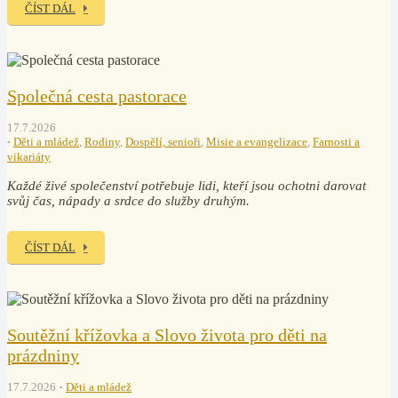
ČÍST DÁL
Společná cesta pastorace
17.7.2026
Děti a mládež
,
Rodiny
,
Dospělí, senioři
,
Misie a evangelizace
,
Farnosti a
vikariáty
Každé živé společenství potřebuje lidi, kteří jsou ochotni darovat
svůj čas, nápady a srdce do služby druhým.
ČÍST DÁL
Soutěžní křížovka a Slovo života pro děti na
prázdniny
17.7.2026
Děti a mládež