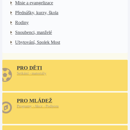
Misie a evangelizace
Přednášky, kurzy, škola
Rodiny
Snoubenci, manželé
Ubytování, Spolek Most
PRO DĚTI
Setkání - materiály
PRO MLÁDEŽ
Programy - Akce - Podpora