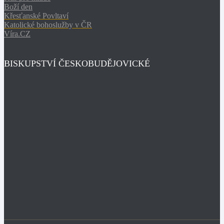
Boží den
Křesťanské Povltaví
Katolické bohoslužby v ČR
Víra.CZ
BISKUPSTVÍ ČESKOBUDĚJOVICKÉ