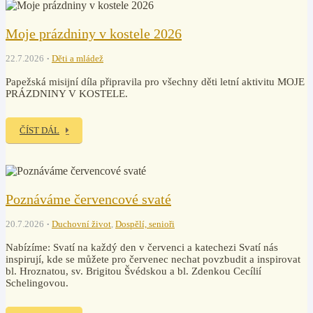
Moje prázdniny v kostele 2026
22.7.2026
Děti a mládež
Papežská misijní díla připravila pro všechny děti letní aktivitu MOJE
PRÁZDNINY V KOSTELE.
ČÍST DÁL
Poznáváme červencové svaté
20.7.2026
Duchovní život
,
Dospělí, senioři
Nabízíme: Svatí na každý den v červenci a katechezi Svatí nás
inspirují, kde se můžete pro červenec nechat povzbudit a inspirovat
bl. Hroznatou, sv. Brigitou Švédskou a bl. Zdenkou Cecílií
Schelingovou.