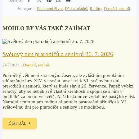
Sdílejte:
Kategorie:
Duchovní život
,
Děti a mládež
,
Rodiny
,
Dospělí, senioři
MOHLO BY VÁS TAKÉ ZAJÍMAT
Světový den prarodičů a seniorů 26. 7. 2026
24.7.2026
Dospělí, senioři
Pokročilý věk není ztraceným časem, ale zvláštním povoláním –
zdůrazňuje Lev XIV. ve svém poselství k VI. světovému dni
prarodičů a seniorů, který se bude slavit 26. července. Papež vybízí
seniory, aby se nebáli své vlastní křehkosti a spojili se s ním v
modlitbě za pokoj ve světě. Naši biskupové vydali též pastýřský list.
Národní centrum pro rodinu připravilo pastorační příručku k VI.
světovému dni pro prarodiče a seniory i s modlitbou.
ČÍST DÁL