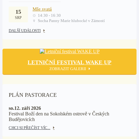
Mše svatá
15
14:30 - 16:30
SRP
Socha Panny Marie hlubocké v Zámostí
DALŠÍ UDÁLOSTI
LETNIČNÍ FESTIVAL WAKE UP
ZOBRAZIT GALERII
PLÁN PASTORACE
so.12. září 2026
Festival Boží den na Sokolském ostrově v Českých
Budějovicích
CHCI SI PŘEČÍST VÍC...