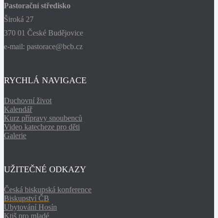
Pastorační středisko
Široká 27
370 01 České Budějovice
e-mail: pastorace@bcb.cz
RYCHLÁ NAVIGACE
Duchovní život
Kalendář
Kurz přípravy snoubenců
Video katecheze pro děti
Galerie
UŽITEČNÉ ODKAZY
Česká biskupská konference
Biskupství ČB
Ubytování Hosín
Ktiš pro mladé