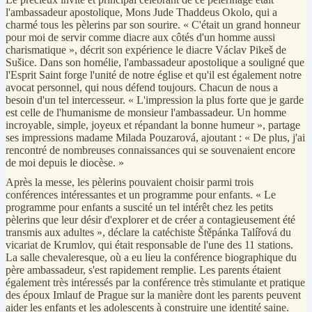
l'ambassadeur apostolique, Mons Jude Thaddeus Okolo, qui a
charmé tous les pèlerins par son sourire. « C'était un grand honneur
pour moi de servir comme diacre aux côtés d'un homme aussi
charismatique », décrit son expérience le diacre Václav Pikeš de
Sušice. Dans son homélie, l'ambassadeur apostolique a souligné que
l'Esprit Saint forge l'unité de notre église et qu'il est également notre
avocat personnel, qui nous défend toujours. Chacun de nous a
besoin d'un tel intercesseur. « L'impression la plus forte que je garde
est celle de l'humanisme de monsieur l'ambassadeur. Un homme
incroyable, simple, joyeux et répandant la bonne humeur », partage
ses impressions madame Milada Pouzarová, ajoutant : « De plus, j'ai
rencontré de nombreuses connaissances qui se souvenaient encore
de moi depuis le diocèse. »
Après la messe, les pèlerins pouvaient choisir parmi trois
conférences intéressantes et un programme pour enfants. « Le
programme pour enfants a suscité un tel intérêt chez les petits
pèlerins que leur désir d'explorer et de créer a contagieusement été
transmis aux adultes », déclare la catéchiste Štěpánka Talířová du
vicariat de Krumlov, qui était responsable de l'une des 11 stations.
La salle chevaleresque, où a eu lieu la conférence biographique du
père ambassadeur, s'est rapidement remplie. Les parents étaient
également très intéressés par la conférence très stimulante et pratique
des époux Imlauf de Prague sur la manière dont les parents peuvent
aider les enfants et les adolescents à construire une identité saine.