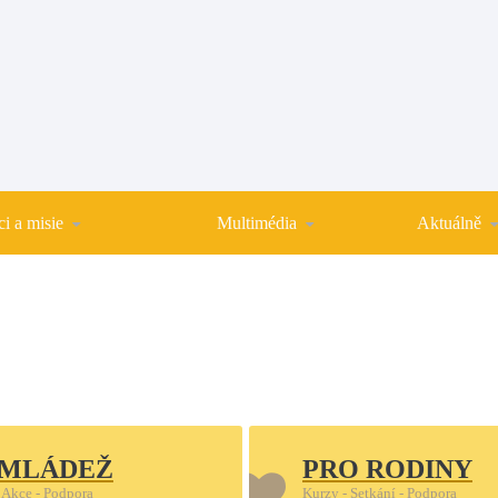
i a misie
Multimédia
Aktuálně
 MLÁDEŽ
PRO RODINY
 Akce - Podpora
Kurzy - Setkání - Podpora