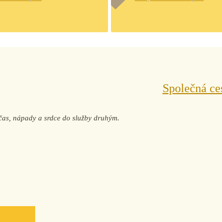
Společná ce
j čas, nápady a srdce do služby druhým.