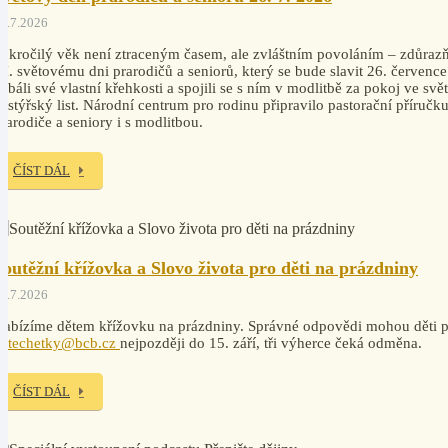
4.7.2026
okročilý věk není ztraceným časem, ale zvláštním povoláním – zdůrazň
I. světovému dni prarodičů a seniorů, který se bude slavit 26. července
ebáli své vlastní křehkosti a spojili se s ním v modlitbě za pokoj ve svě
astýřský list. Národní centrum pro rodinu připravilo pastorační příruč
rarodiče a seniory i s modlitbou.
ČÍST DÁL
Soutěžní křížovka a Slovo života pro děti na prázdniny
7.7.2026
abízíme dětem křížovku na prázdniny. Správné odpovědi mohou děti po
katechetky@bcb.cz
nejpozději do 15. září, tři výherce čeká odměna.
ČÍST DÁL