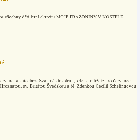
la pro všechny děti letní aktivitu MOJE PRÁZDNINY V KOSTELE.
té
rvenci a katechezi Svatí nás inspirují, kde se můžete pro červenec
. Hroznatou, sv. Brigitou Švédskou a bl. Zdenkou Cecílií Schelingovou.