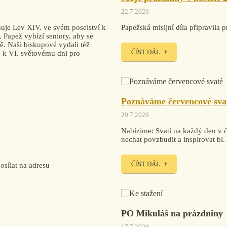
22.7.2026
uje Lev XIV. ve svém poselství k
Papežská misijní díla připravi
. Papež vybízí seniory, aby se
tě. Naši biskupové vydali též
ČÍST DÁL
ku k VI. světovému dni pro
Poznáváme červencové sva
20.7.2026
Nabízíme: Svatí na každý den v če
nechat povzbudit a inspirovat bl
ČÍST DÁL
sílat na adresu
PO Mikuláš na prázdniny
17.7.2026