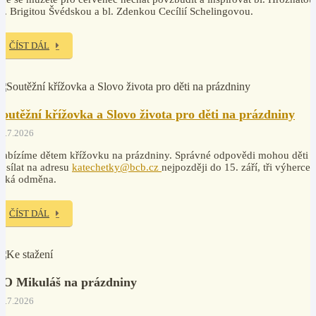
v. Brigitou Švédskou a bl. Zdenkou Cecílií Schelingovou.
ČÍST DÁL
Soutěžní křížovka a Slovo života pro děti na prázdniny
7.7.2026
abízíme dětem křížovku na prázdniny. Správné odpovědi mohou děti
osílat na adresu
katechetky@bcb.cz
nejpozději do 15. září, tři výherce
čeká odměna.
ČÍST DÁL
PO Mikuláš na prázdniny
7.7.2026