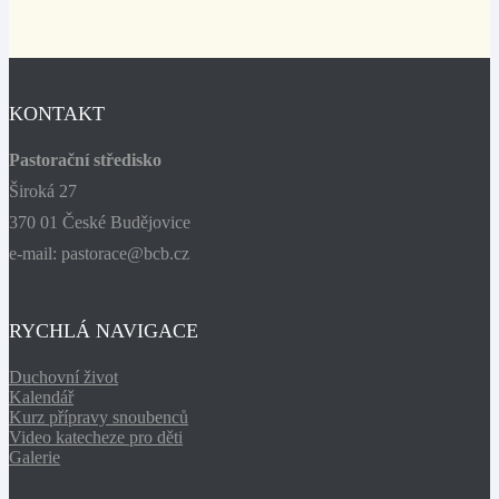
KONTAKT
Pastorační středisko
Široká 27
370 01 České Budějovice
e-mail: pastorace@bcb.cz
RYCHLÁ NAVIGACE
Duchovní život
Kalendář
Kurz přípravy snoubenců
Video katecheze pro děti
Galerie