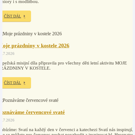
eniory i s modlitbou.
ČÍST DÁL
Moje prázdniny v kostele 2026
2.7.2026
apežská misijní díla připravila pro všechny děti letní aktivitu MOJE
PRÁZDNINY V KOSTELE.
ČÍST DÁL
Poznáváme červencové svaté
0.7.2026
abízíme: Svatí na každý den v červenci a katechezi Svatí nás inspirují,
de se můžete pro červenec nechat povzbudit a inspirovat bl. Hroznatou