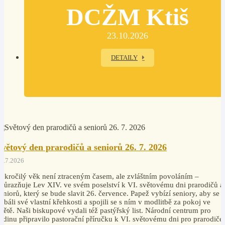
DCŽM Ktiš
23.10.2026
DETAILY
Světový den prarodičů a seniorů 26. 7. 2026
4.7.2026
okročilý věk není ztraceným časem, ale zvláštním povoláním –
důrazňuje Lev XIV. ve svém poselství k VI. světovému dni prarodičů a
eniorů, který se bude slavit 26. července. Papež vybízí seniory, aby se
ebáli své vlastní křehkosti a spojili se s ním v modlitbě za pokoj ve
větě. Naši biskupové vydali též pastýřský list. Národní centrum pro
odinu připravilo pastorační příručku k VI. světovému dni pro prarodiče