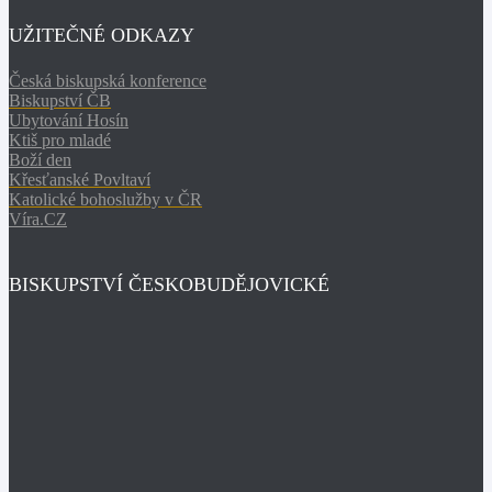
UŽITEČNÉ ODKAZY
Česká biskupská konference
Biskupství ČB
Ubytování Hosín
Ktiš pro mladé
Boží den
Křesťanské Povltaví
Katolické bohoslužby v ČR
Víra.CZ
BISKUPSTVÍ ČESKOBUDĚJOVICKÉ