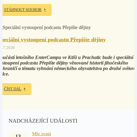
STÁHNOUT SOUBOR
Speciální vystoupení podcastu Přepište dějiny
5.7.2026
oučástí letošního EnterCampu ve Ktiši u Prachatic bude i speciální
ystoupení podcastu Přepište dějiny věnované historii jihočeského
ohraničí a tématu vyhnání německého obyvatelstva po druhé světové
álce.
ČÍST DÁL
NADCHÁZEJÍCÍ UDÁLOSTI
Mše svatá
13