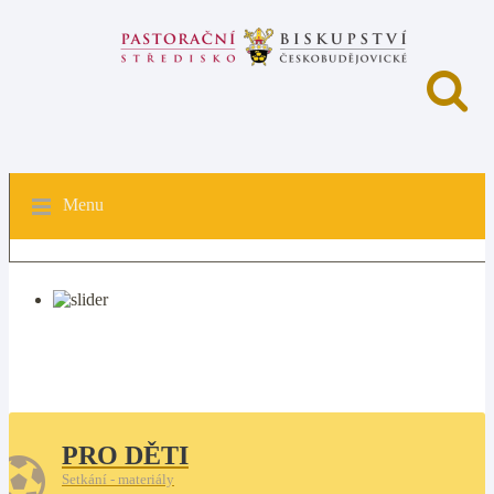
Menu
PRO DĚTI
Setkání - materiály