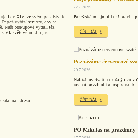
22.7.2026
uje Lev XIV. ve svém poselství k
Papežská misijní díla připravi
. Papež vybízí seniory, aby se
tě. Naši biskupové vydali též
ČÍST DÁL
ku k VI. světovému dni pro
Poznáváme červencové sva
20.7.2026
Nabízíme: Svatí na každý den v če
nechat povzbudit a inspirovat bl
ČÍST DÁL
sílat na adresu
PO Mikuláš na prázdniny
17.7.2026