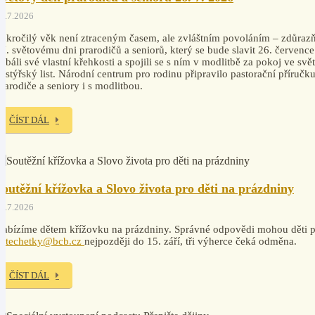
4.7.2026
okročilý věk není ztraceným časem, ale zvláštním povoláním – zdůrazň
I. světovému dni prarodičů a seniorů, který se bude slavit 26. července
ebáli své vlastní křehkosti a spojili se s ním v modlitbě za pokoj ve svě
astýřský list. Národní centrum pro rodinu připravilo pastorační příruč
rarodiče a seniory i s modlitbou.
ČÍST DÁL
Soutěžní křížovka a Slovo života pro děti na prázdniny
7.7.2026
abízíme dětem křížovku na prázdniny. Správné odpovědi mohou děti po
katechetky@bcb.cz
nejpozději do 15. září, tři výherce čeká odměna.
ČÍST DÁL