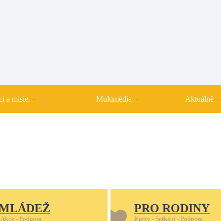
i a misie
Multimédia
Aktuálně
 MLÁDEŽ
PRO RODINY
 Akce - Podpora
Kurzy - Setkání - Podpora