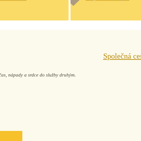
Společná ce
j čas, nápady a srdce do služby druhým.