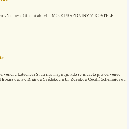
la pro všechny děti letní aktivitu MOJE PRÁZDNINY V KOSTELE.
té
rvenci a katechezi Svatí nás inspirují, kde se můžete pro červenec
. Hroznatou, sv. Brigitou Švédskou a bl. Zdenkou Cecílií Schelingovou.