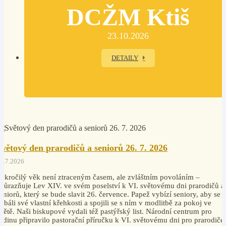
DCŽM Ktiš
23.10.2026
DETAILY
Světový den prarodičů a seniorů 26. 7. 2026
4.7.2026
okročilý věk není ztraceným časem, ale zvláštním povoláním –
důrazňuje Lev XIV. ve svém poselství k VI. světovému dni prarodičů a
eniorů, který se bude slavit 26. července. Papež vybízí seniory, aby se
ebáli své vlastní křehkosti a spojili se s ním v modlitbě za pokoj ve
větě. Naši biskupové vydali též pastýřský list. Národní centrum pro
odinu připravilo pastorační příručku k VI. světovému dni pro prarodiče