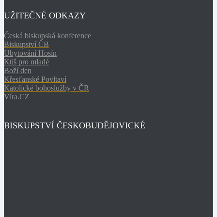
UŽITEČNÉ ODKAZY
Česká biskupská konference
Biskupství ČB
Ubytování Hosín
Ktiš pro mladé
Boží den
Křesťanské Povltaví
Katolické bohoslužby v ČR
Víra.CZ
BISKUPSTVÍ ČESKOBUDĚJOVICKÉ