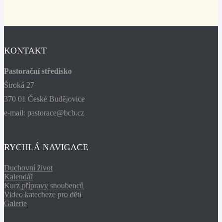
KONTAKT
Pastorační středisko
Široká 27
370 01 České Budějovice
e-mail: pastorace@bcb.cz
RYCHLÁ NAVIGACE
Duchovní život
Kalendář
Kurz přípravy snoubenců
Video katecheze pro děti
Galerie