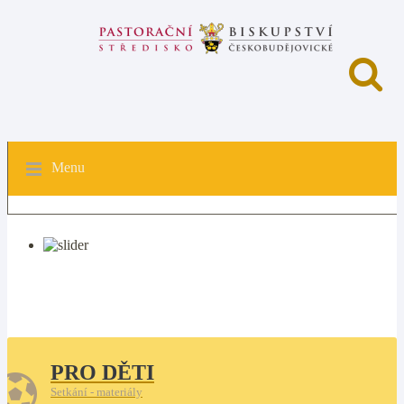
Menu
PRO DĚTI
Setkání - materiály