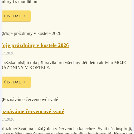
eniory i s modlitbou.
ČÍST DÁL
Moje prázdniny v kostele 2026
2.7.2026
apežská misijní díla připravila pro všechny děti letní aktivitu MOJE
PRÁZDNINY V KOSTELE.
ČÍST DÁL
Poznáváme červencové svaté
0.7.2026
abízíme: Svatí na každý den v červenci a katechezi Svatí nás inspirují,
de se můžete pro červenec nechat povzbudit a inspirovat bl. Hroznatou