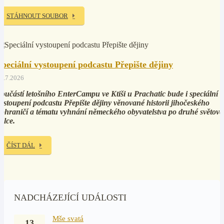
STÁHNOUT SOUBOR
Speciální vystoupení podcastu Přepište dějiny
5.7.2026
oučástí letošního EnterCampu ve Ktiši u Prachatic bude i speciální
ystoupení podcastu Přepište dějiny věnované historii jihočeského
ohraničí a tématu vyhnání německého obyvatelstva po druhé světové
álce.
ČÍST DÁL
NADCHÁZEJÍCÍ UDÁLOSTI
Mše svatá
13