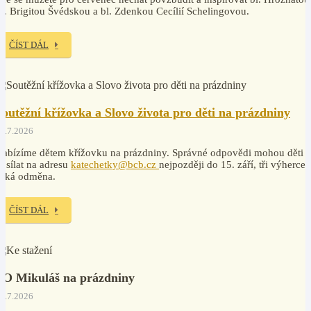
v. Brigitou Švédskou a bl. Zdenkou Cecílií Schelingovou.
ČÍST DÁL
Soutěžní křížovka a Slovo života pro děti na prázdniny
7.7.2026
abízíme dětem křížovku na prázdniny. Správné odpovědi mohou děti
osílat na adresu
katechetky@bcb.cz
nejpozději do 15. září, tři výherce
čeká odměna.
ČÍST DÁL
PO Mikuláš na prázdniny
7.7.2026