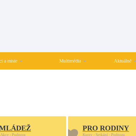
i a misie
Multimédia
Aktuálně
 MLÁDEŽ
PRO RODINY
 Akce - Podpora
Kurzy - Setkání - Podpora