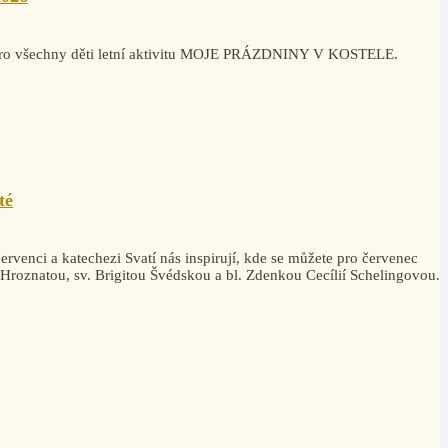
la pro všechny děti letní aktivitu MOJE PRÁZDNINY V KOSTELE.
té
rvenci a katechezi Svatí nás inspirují, kde se můžete pro červenec
. Hroznatou, sv. Brigitou Švédskou a bl. Zdenkou Cecílií Schelingovou.