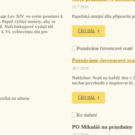
22.7.2026
uje Lev XIV. ve svém poselství k
Papežská misijní díla připravi
. Papež vybízí seniory, aby se
tě. Naši biskupové vydali též
ČÍST DÁL
ku k VI. světovému dni pro
Poznáváme červencové sva
20.7.2026
Nabízíme: Svatí na každý den v če
nechat povzbudit a inspirovat bl
ČÍST DÁL
sílat na adresu
PO Mikuláš na prázdniny
17.7.2026