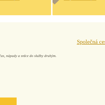
Společná ce
j čas, nápady a srdce do služby druhým.