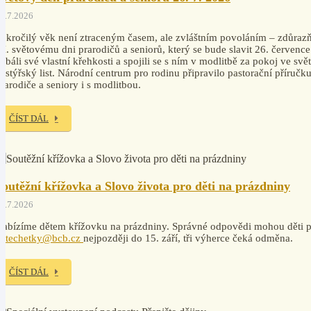
4.7.2026
okročilý věk není ztraceným časem, ale zvláštním povoláním – zdůrazň
I. světovému dni prarodičů a seniorů, který se bude slavit 26. července
ebáli své vlastní křehkosti a spojili se s ním v modlitbě za pokoj ve svě
astýřský list. Národní centrum pro rodinu připravilo pastorační příruč
rarodiče a seniory i s modlitbou.
ČÍST DÁL
Soutěžní křížovka a Slovo života pro děti na prázdniny
7.7.2026
abízíme dětem křížovku na prázdniny. Správné odpovědi mohou děti po
katechetky@bcb.cz
nejpozději do 15. září, tři výherce čeká odměna.
ČÍST DÁL