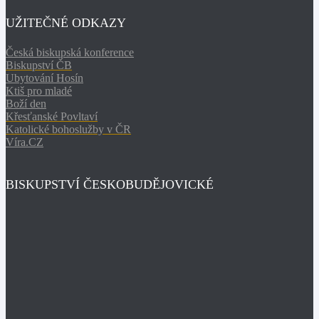
UŽITEČNÉ ODKAZY
Česká biskupská konference
Biskupství ČB
Ubytování Hosín
Ktiš pro mladé
Boží den
Křesťanské Povltaví
Katolické bohoslužby v ČR
Víra.CZ
BISKUPSTVÍ ČESKOBUDĚJOVICKÉ