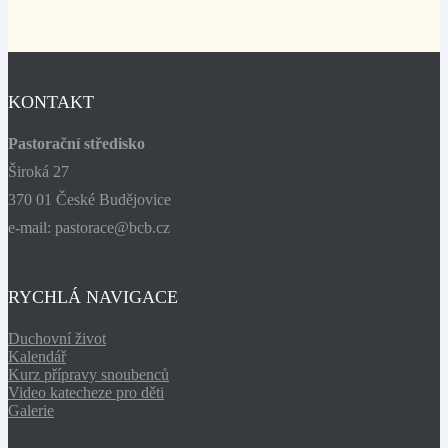
KONTAKT
Pastorační středisko
Široká 27
370 01 České Budějovice
e-mail: pastorace@bcb.cz
RYCHLÁ NAVIGACE
Duchovní život
Kalendář
Kurz přípravy snoubenců
Video katecheze pro děti
Galerie