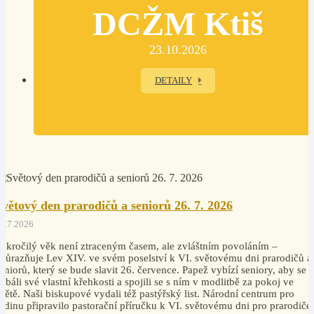
DCŽM Ktiš
23.10.2026
DETAILY
Světový den prarodičů a seniorů 26. 7. 2026
4.7.2026
okročilý věk není ztraceným časem, ale zvláštním povoláním –
důrazňuje Lev XIV. ve svém poselství k VI. světovému dni prarodičů a
eniorů, který se bude slavit 26. července. Papež vybízí seniory, aby se
ebáli své vlastní křehkosti a spojili se s ním v modlitbě za pokoj ve
větě. Naši biskupové vydali též pastýřský list. Národní centrum pro
odinu připravilo pastorační příručku k VI. světovému dni pro prarodiče