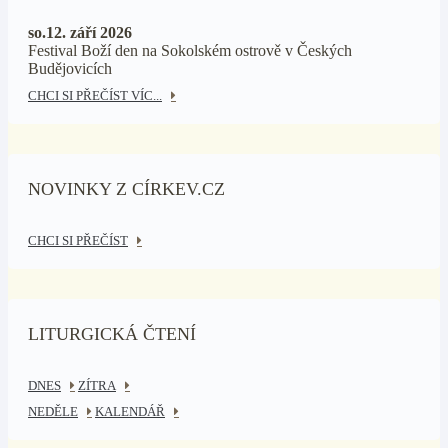
so.12. září 2026
Festival Boží den na Sokolském ostrově v Českých
Budějovicích
CHCI SI PŘEČÍST VÍC...
NOVINKY Z CÍRKEV.CZ
CHCI SI PŘEČÍST
LITURGICKÁ ČTENÍ
DNES
ZÍTRA
NEDĚLE
KALENDÁŘ