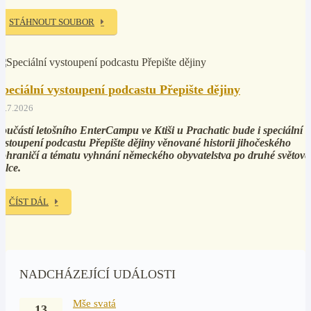
STÁHNOUT SOUBOR
Speciální vystoupení podcastu Přepište dějiny
5.7.2026
oučástí letošního EnterCampu ve Ktiši u Prachatic bude i speciální
ystoupení podcastu Přepište dějiny věnované historii jihočeského
ohraničí a tématu vyhnání německého obyvatelstva po druhé světové
álce.
ČÍST DÁL
NADCHÁZEJÍCÍ UDÁLOSTI
Mše svatá
13