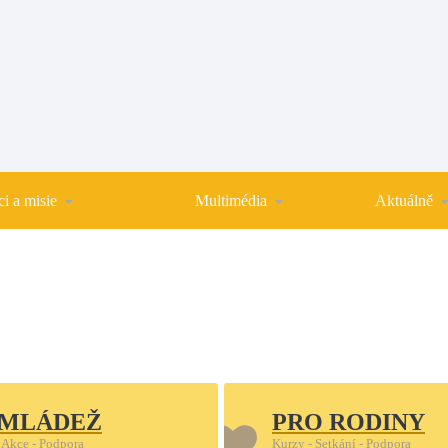
i a misie
Multimédia
Aktuálně
 MLÁDEŽ
PRO RODINY
 Akce - Podpora
Kurzy - Setkání - Podpora