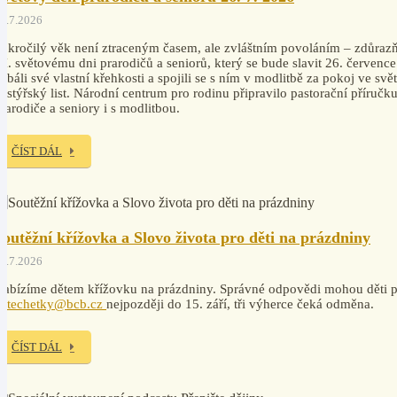
4.7.2026
okročilý věk není ztraceným časem, ale zvláštním povoláním – zdůrazň
I. světovému dni prarodičů a seniorů, který se bude slavit 26. července
ebáli své vlastní křehkosti a spojili se s ním v modlitbě za pokoj ve svě
astýřský list. Národní centrum pro rodinu připravilo pastorační příruč
rarodiče a seniory i s modlitbou.
ČÍST DÁL
Soutěžní křížovka a Slovo života pro děti na prázdniny
7.7.2026
abízíme dětem křížovku na prázdniny. Správné odpovědi mohou děti po
katechetky@bcb.cz
nejpozději do 15. září, tři výherce čeká odměna.
ČÍST DÁL