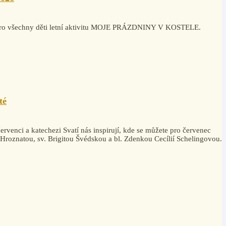
la pro všechny děti letní aktivitu MOJE PRÁZDNINY V KOSTELE.
té
rvenci a katechezi Svatí nás inspirují, kde se můžete pro červenec
. Hroznatou, sv. Brigitou Švédskou a bl. Zdenkou Cecílií Schelingovou.