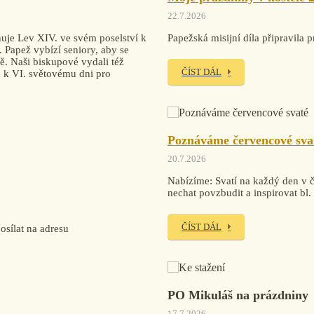
22.7.2026
uje Lev XIV. ve svém poselství k
Papežská misijní díla připravi
. Papež vybízí seniory, aby se
tě. Naši biskupové vydali též
ČÍST DÁL
ku k VI. světovému dni pro
Poznáváme červencové sva
20.7.2026
Nabízíme: Svatí na každý den v če
nechat povzbudit a inspirovat bl
ČÍST DÁL
sílat na adresu
PO Mikuláš na prázdniny
17.7.2026