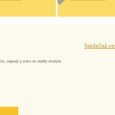
Společná ce
j čas, nápady a srdce do služby druhým.