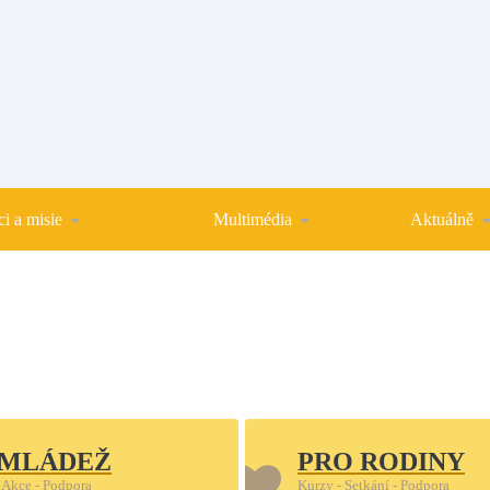
i a misie
Multimédia
Aktuálně
 MLÁDEŽ
PRO RODINY
 Akce - Podpora
Kurzy - Setkání - Podpora