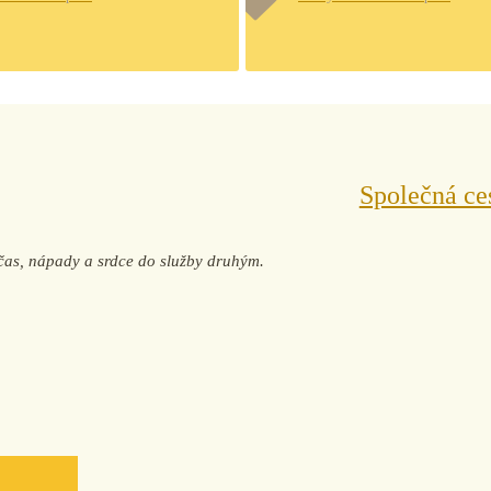
Společná ce
j čas, nápady a srdce do služby druhým.