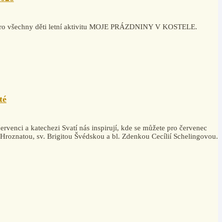
la pro všechny děti letní aktivitu MOJE PRÁZDNINY V KOSTELE.
té
rvenci a katechezi Svatí nás inspirují, kde se můžete pro červenec
. Hroznatou, sv. Brigitou Švédskou a bl. Zdenkou Cecílií Schelingovou.