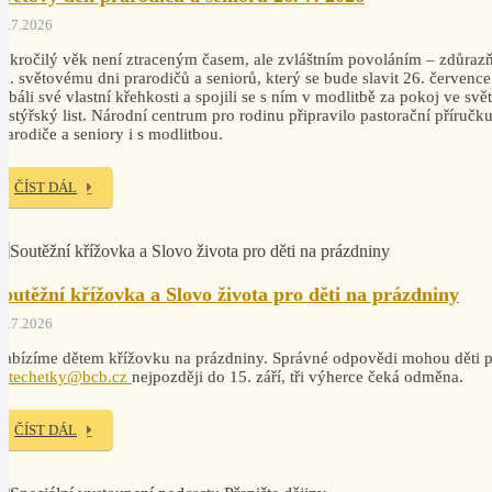
4.7.2026
okročilý věk není ztraceným časem, ale zvláštním povoláním – zdůrazň
I. světovému dni prarodičů a seniorů, který se bude slavit 26. července
ebáli své vlastní křehkosti a spojili se s ním v modlitbě za pokoj ve svě
astýřský list. Národní centrum pro rodinu připravilo pastorační příruč
rarodiče a seniory i s modlitbou.
ČÍST DÁL
Soutěžní křížovka a Slovo života pro děti na prázdniny
7.7.2026
abízíme dětem křížovku na prázdniny. Správné odpovědi mohou děti po
katechetky@bcb.cz
nejpozději do 15. září, tři výherce čeká odměna.
ČÍST DÁL