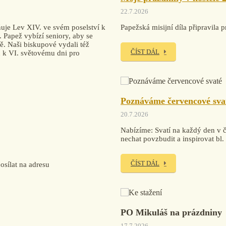
22.7.2026
uje Lev XIV. ve svém poselství k
Papežská misijní díla připravi
. Papež vybízí seniory, aby se
tě. Naši biskupové vydali též
ČÍST DÁL
ku k VI. světovému dni pro
Poznáváme červencové sva
20.7.2026
Nabízíme: Svatí na každý den v če
nechat povzbudit a inspirovat bl
ČÍST DÁL
sílat na adresu
PO Mikuláš na prázdniny
17.7.2026