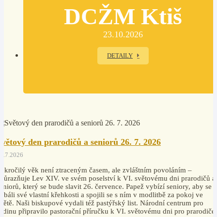
DCŽM Ktiš
23.10.2026
DETAILY
Světový den prarodičů a seniorů 26. 7. 2026
4.7.2026
okročilý věk není ztraceným časem, ale zvláštním povoláním –
důrazňuje Lev XIV. ve svém poselství k VI. světovému dni prarodičů a
eniorů, který se bude slavit 26. července. Papež vybízí seniory, aby se
ebáli své vlastní křehkosti a spojili se s ním v modlitbě za pokoj ve
větě. Naši biskupové vydali též pastýřský list. Národní centrum pro
odinu připravilo pastorační příručku k VI. světovému dni pro prarodiče