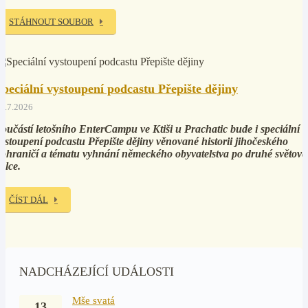
STÁHNOUT SOUBOR
Speciální vystoupení podcastu Přepište dějiny
5.7.2026
oučástí letošního EnterCampu ve Ktiši u Prachatic bude i speciální
ystoupení podcastu Přepište dějiny věnované historii jihočeského
ohraničí a tématu vyhnání německého obyvatelstva po druhé světové
álce.
ČÍST DÁL
NADCHÁZEJÍCÍ UDÁLOSTI
Mše svatá
13