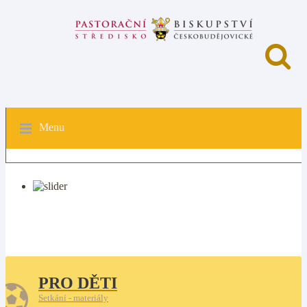
Menu
PRO DĚTI
Setkání - materiály