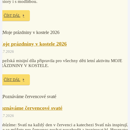
eniory i s modlitbou.
ČÍST DÁL
Moje prázdniny v kostele 2026
2.7.2026
apežská misijní díla připravila pro všechny děti letní aktivitu MOJE
PRÁZDNINY V KOSTELE.
ČÍST DÁL
Poznáváme červencové svaté
0.7.2026
abízíme: Svatí na každý den v červenci a katechezi Svatí nás inspirují,
de se můžete pro červenec nechat povzbudit a inspirovat bl. Hroznatou