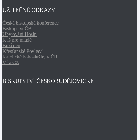
UŽITEČNÉ ODKAZY
Česká biskupská konference
Biskupství ČB
Ubytování Hosín
Ktiš pro mladé
Boží den
Křesťanské Povltaví
Katolické bohoslužby v ČR
Víra.CZ
BISKUPSTVÍ ČESKOBUDĚJOVICKÉ