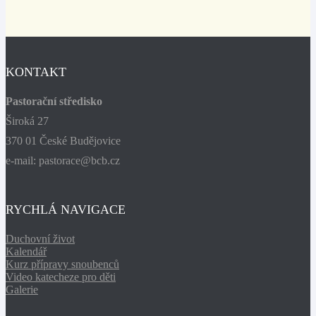
KONTAKT
Pastorační středisko
Široká 27
370 01 České Budějovice
e-mail: pastorace@bcb.cz
RYCHLÁ NAVIGACE
Duchovní život
Kalendář
Kurz přípravy snoubenců
Video katecheze pro děti
Galerie