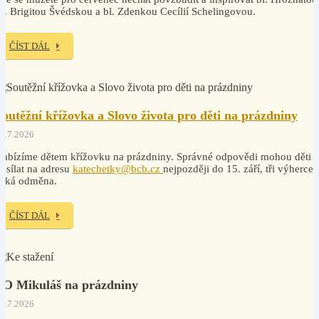
v. Brigitou Švédskou a bl. Zdenkou Cecílií Schelingovou.
ČÍST DÁL
Soutěžní křížovka a Slovo života pro děti na prázdniny
7.7.2026
abízíme dětem křížovku na prázdniny. Správné odpovědi mohou děti
osílat na adresu
katechetky@bcb.cz
nejpozději do 15. září, tři výherce
čeká odměna.
ČÍST DÁL
PO Mikuláš na prázdniny
7.7.2026